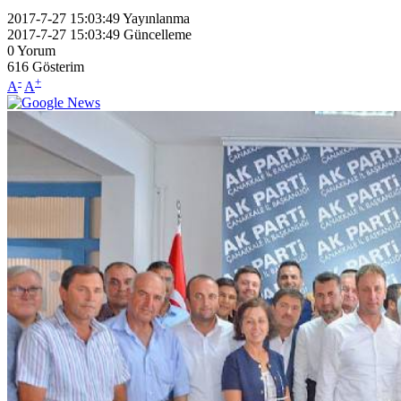
2017-7-27 15:03:49
Yayınlanma
2017-7-27 15:03:49
Güncelleme
0
Yorum
616
Gösterim
-
+
A
A