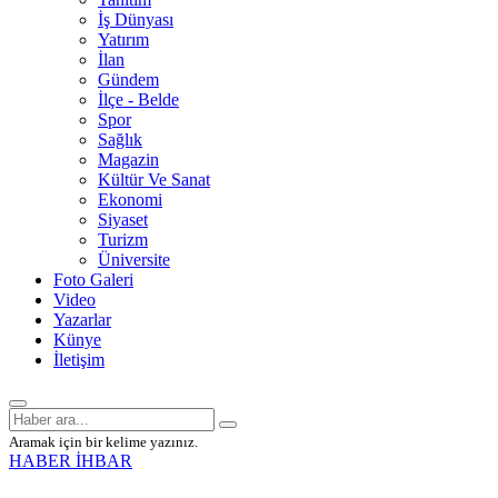
İş Dünyası
Yatırım
İlan
Gündem
İlçe - Belde
Spor
Sağlık
Magazin
Kültür Ve Sanat
Ekonomi
Siyaset
Turizm
Üniversite
Foto Galeri
Video
Yazarlar
Künye
İletişim
Aramak için bir kelime yazınız.
HABER İHBAR