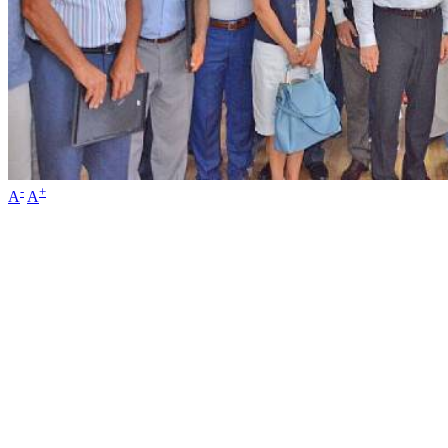
-
+
A
A