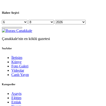
Haber Arşivi
Çanakkale'nin en köklü gazetesi
Sayfalar
İletişim
Künye
Foto Galeri
Videolar
Canlı Yayın
Kategoriler
Asayiş
Eğitim
Emlak