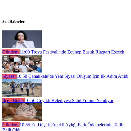
Son Haberler
Gündem
11:00
Troya Festivali'nde Zeynep Bastık Rüzgarı Esecek
Siyaset
10:58
Çanakkale’de Yeni Siyasi Oluşum İçin İlk Adım Atıldı
İlçe - Belde
10:56
Geyikli Belediyesi Sahil Yolunu Yeniliyor
Gündem
10:55
En Düşük Emekli Aylığı Fark Ödemelerinin Tarihi
Belli Oldu