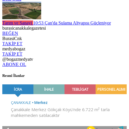
Tarım ve Sanayi
10:53
Çan'da Sulama Altyapısı Güçleniyor
burasicanakkalegazetesi
BEĞEN
BurasiCnk
TAKİP ET
medyabogaz
TAKİP ET
@bogazmedyatv
ABONE OL
Resmî İlanlar