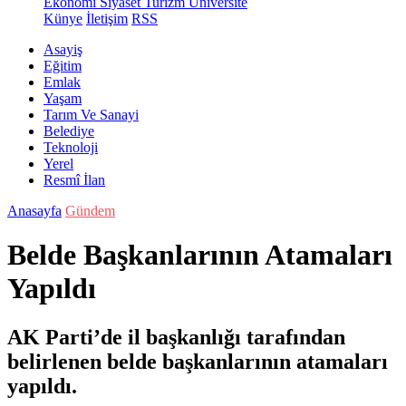
Ekonomi
Siyaset
Turizm
Üniversite
Künye
İletişim
RSS
Asayiş
Eğitim
Emlak
Yaşam
Tarım Ve Sanayi
Belediye
Teknoloji
Yerel
Resmî İlan
Anasayfa
Gündem
Belde Başkanlarının Atamaları
Yapıldı
AK Parti’de il başkanlığı tarafından
belirlenen belde başkanlarının atamaları
yapıldı.