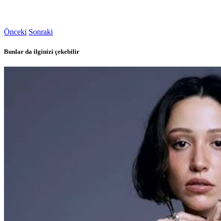
Önceki
Sonraki
Bunlar da ilginizi çekebilir