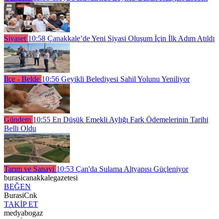
Siyaset
10:58
Çanakkale’de Yeni Siyasi Oluşum İçin İlk Adım Atıldı
İlçe - Belde
10:56
Geyikli Belediyesi Sahil Yolunu Yeniliyor
Gündem
10:55
En Düşük Emekli Aylığı Fark Ödemelerinin Tarihi
Belli Oldu
Tarım ve Sanayi
10:53
Çan'da Sulama Altyapısı Güçleniyor
burasicanakkalegazetesi
BEĞEN
BurasiCnk
TAKİP ET
medyabogaz