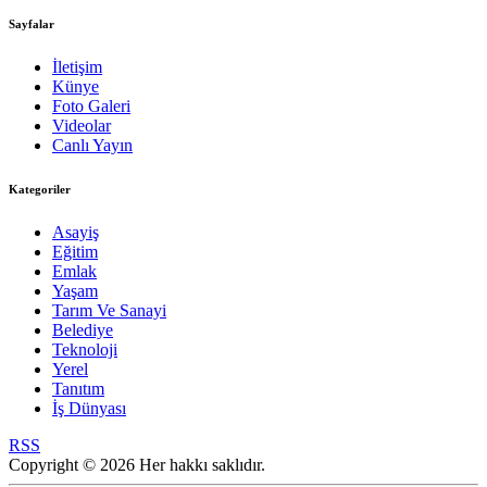
Sayfalar
İletişim
Künye
Foto Galeri
Videolar
Canlı Yayın
Kategoriler
Asayiş
Eğitim
Emlak
Yaşam
Tarım Ve Sanayi
Belediye
Teknoloji
Yerel
Tanıtım
İş Dünyası
RSS
Copyright © 2026 Her hakkı saklıdır.