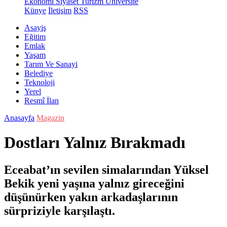
Ekonomi
Siyaset
Turizm
Üniversite
Künye
İletişim
RSS
Asayiş
Eğitim
Emlak
Yaşam
Tarım Ve Sanayi
Belediye
Teknoloji
Yerel
Resmî İlan
Anasayfa
Magazin
Dostları Yalnız Bırakmadı
Eceabat’ın sevilen simalarından Yüksel
Bekik yeni yaşına yalnız gireceğini
düşünürken yakın arkadaşlarının
sürpriziyle karşılaştı.