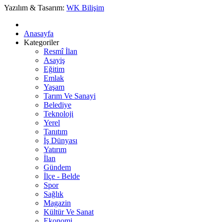
Yazılım & Tasarım:
WK Bilişim
Anasayfa
Kategoriler
Resmî İlan
Asayiş
Eğitim
Emlak
Yaşam
Tarım Ve Sanayi
Belediye
Teknoloji
Yerel
Tanıtım
İş Dünyası
Yatırım
İlan
Gündem
İlçe - Belde
Spor
Sağlık
Magazin
Kültür Ve Sanat
Ekonomi