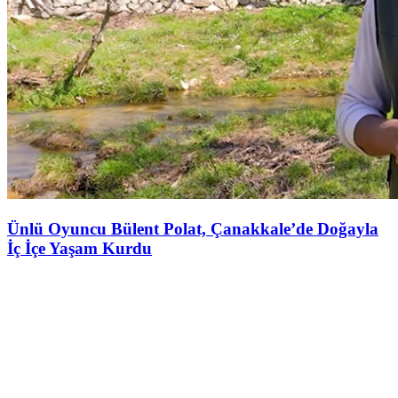
Ünlü Oyuncu Bülent Polat, Çanakkale’de Doğayla
İç İçe Yaşam Kurdu