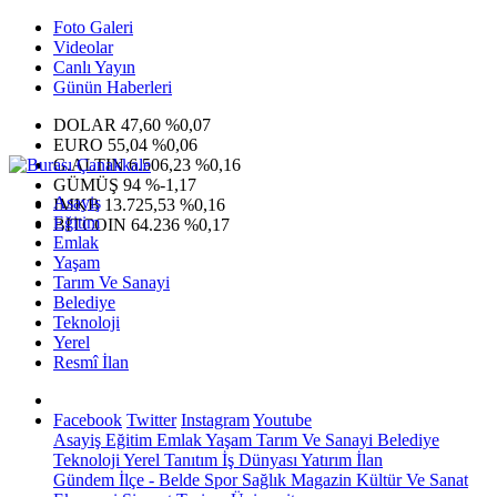
Foto Galeri
Videolar
Canlı Yayın
Günün Haberleri
DOLAR
47,60
%0,07
EURO
55,04
%0,06
G.ALTIN
6.506,23
%0,16
GÜMÜŞ
94
%-1,17
Asayiş
IMKB
13.725,53
%0,16
Eğitim
BITCOIN
64.236
%0,17
Emlak
Yaşam
Tarım Ve Sanayi
Belediye
Teknoloji
Yerel
Resmî İlan
Facebook
Twitter
Instagram
Youtube
Asayiş
Eğitim
Emlak
Yaşam
Tarım Ve Sanayi
Belediye
Teknoloji
Yerel
Tanıtım
İş Dünyası
Yatırım
İlan
Gündem
İlçe - Belde
Spor
Sağlık
Magazin
Kültür Ve Sanat