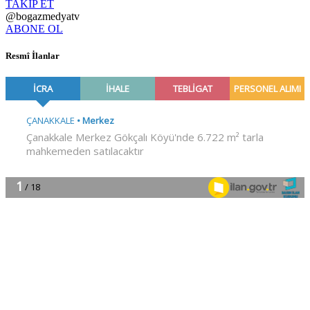
TAKİP ET
@bogazmedyatv
ABONE OL
Resmî İlanlar