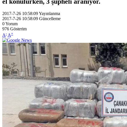
el konulurken, 3 şüpheli aranıyor.
2017-7-26 10:58:09
Yayınlanma
2017-7-26 10:58:09
Güncelleme
0
Yorum
976
Gösterim
-
+
A
A