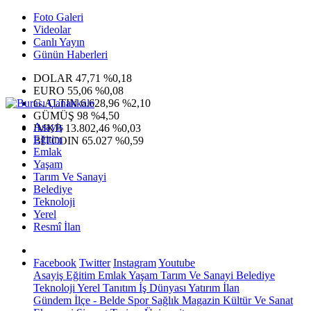
Foto Galeri
Videolar
Canlı Yayın
Günün Haberleri
DOLAR
47,71
%0,18
EURO
55,06
%0,08
G.ALTIN
6.628,96
%2,10
GÜMÜŞ
98
%4,50
Asayiş
IMKB
13.802,46
%0,03
Eğitim
BITCOIN
65.027
%0,59
Emlak
Yaşam
Tarım Ve Sanayi
Belediye
Teknoloji
Yerel
Resmî İlan
Facebook
Twitter
Instagram
Youtube
Asayiş
Eğitim
Emlak
Yaşam
Tarım Ve Sanayi
Belediye
Teknoloji
Yerel
Tanıtım
İş Dünyası
Yatırım
İlan
Gündem
İlçe - Belde
Spor
Sağlık
Magazin
Kültür Ve Sanat