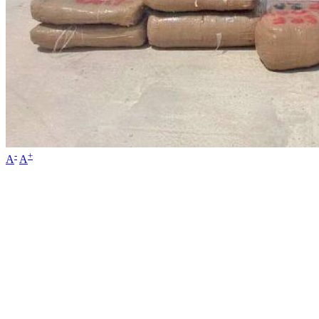
-
+
A
A