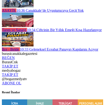
ASAYİŞ
10:36
Çanakkale’de Uyuşturucuya Geçit Yok
Tarım ve Sanayi
10:34
Çiftçinin Bir Yıllık Emeği Kışa Hazırlanıyor
İlçe - Belde
10:33
Geleneksel Eceabat Panayırı Kapılarını Açıyor
burasicanakkalegazetesi
BEĞEN
BurasiCnk
TAKİP ET
medyabogaz
TAKİP ET
@bogazmedyatv
ABONE OL
Resmî İlanlar