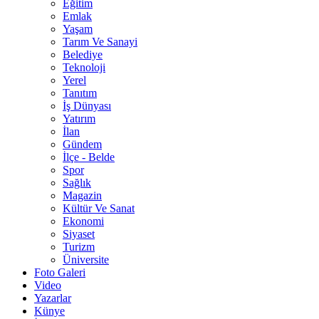
Eğitim
Emlak
Yaşam
Tarım Ve Sanayi
Belediye
Teknoloji
Yerel
Tanıtım
İş Dünyası
Yatırım
İlan
Gündem
İlçe - Belde
Spor
Sağlık
Magazin
Kültür Ve Sanat
Ekonomi
Siyaset
Turizm
Üniversite
Foto Galeri
Video
Yazarlar
Künye