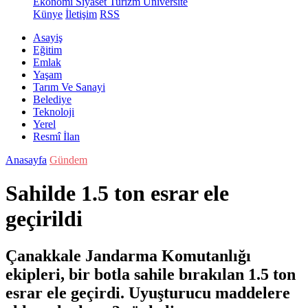
Ekonomi
Siyaset
Turizm
Üniversite
Künye
İletişim
RSS
Asayiş
Eğitim
Emlak
Yaşam
Tarım Ve Sanayi
Belediye
Teknoloji
Yerel
Resmî İlan
Anasayfa
Gündem
Sahilde 1.5 ton esrar ele
geçirildi
Çanakkale Jandarma Komutanlığı
ekipleri, bir botla sahile bırakılan 1.5 ton
esrar ele geçirdi. Uyuşturucu maddelere