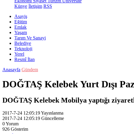
Ekonomi
Siyaset
Turizm
Üniversite
Künye
İletişim
RSS
Asayiş
Eğitim
Emlak
Yaşam
Tarım Ve Sanayi
Belediye
Teknoloji
Yerel
Resmî İlan
Anasayfa
Gündem
DOĞTAŞ Kelebek Yurt Dışı Paz
DOĞTAŞ Kelebek Mobilya yaptığı ziyaretler 
2017-7-24 12:05:19
Yayınlanma
2017-7-24 12:05:19
Güncelleme
0
Yorum
926
Gösterim