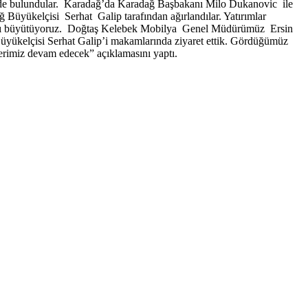
 bulundular. Karadağ’da Karadağ Başbakanı Milo Dukanovic ile
 Büyükelçisi Serhat Galip tarafından ağırlandılar. Yatırımlar
mızı büyütüyoruz. Doğtaş Kelebek Mobilya Genel Müdürümüz Ersin
yükelçisi Serhat Galip’i makamlarında ziyaret ettik. Gördüğümüz
ilerimiz devam edecek” açıklamasını yaptı.