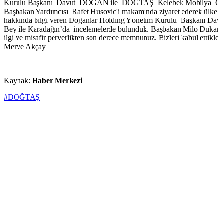
Kurulu Başkanı Davut DOĞAN ile DOĞTAŞ Kelebek Mobilya Genel M
Başbakan Yardımcısı Rafet Husovic'i makamında ziyaret ederek ülkeleri
hakkında bilgi veren Doğanlar Holding Yönetim Kurulu Başkanı Da
Bey ile Karadağın’da incelemelerde bulunduk. Başbakan Milo Dukano
ilgi ve misafir perverlikten son derece memnunuz. Bizleri kabul ettikle
Merve Akçay
Kaynak:
Haber Merkezi
#DOĞTAŞ