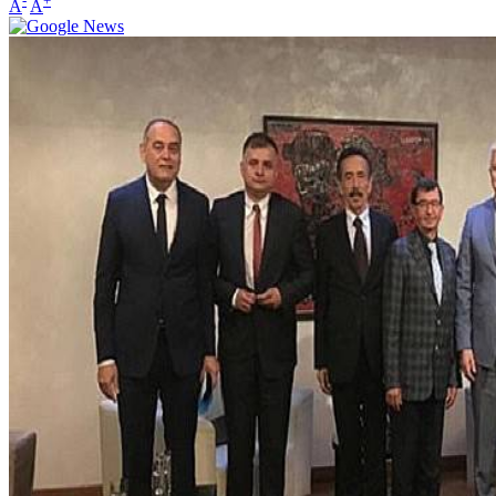
-
+
A
A