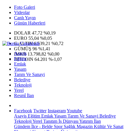
Foto Galeri
Videolar
Canlı Yayın
Günün Haberleri
DOLAR
47,72
%0,19
EURO
55,04
%0,05
G.ALTIN
6.539,21
%0,72
GÜMÜŞ
96
%1,41
Asayiş
IMKB
13.798,82
%0,00
Eğitim
BITCOIN
64.201
%-1,07
Emlak
Yaşam
Tarım Ve Sanayi
Belediye
Teknoloji
Yerel
Resmî İlan
Facebook
Twitter
Instagram
Youtube
Asayiş
Eğitim
Emlak
Yaşam
Tarım Ve Sanayi
Belediye
Teknoloji
Yerel
Tanıtım
İş Dünyası
Yatırım
İlan
Gündem
İlçe - Belde
Spor
Sağlık
Magazin
Kültür Ve Sanat