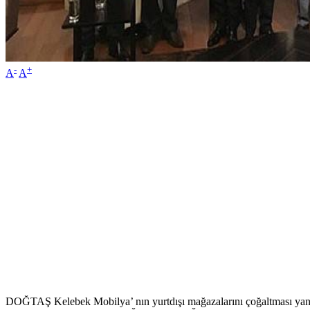
-
+
A
A
DOĞTAŞ Kelebek Mobilya’ nın yurtdışı mağazalarını çoğaltması yanı