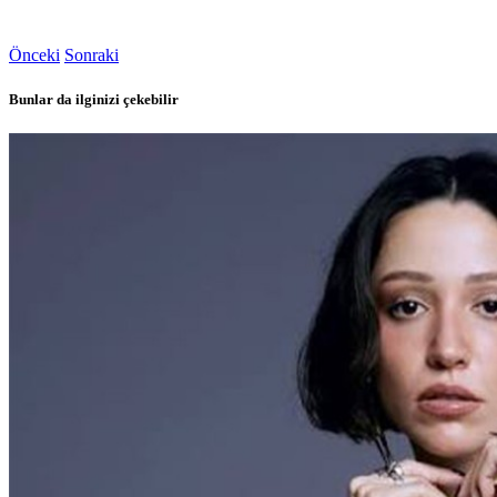
Önceki
Sonraki
Bunlar da ilginizi çekebilir