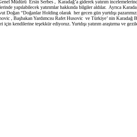
üdürü Ersin Serbes , Karadağ’a giderek yatırım incelemelerinde
nde yapılabilecek yatırımlar hakkında bilgiler aldılar. Ayrıca Karadağ
vut Doğan “Doğanlar Holding olarak her gecen gün yurtdışı pazarı
vic , Başbakan Yardımcısı Rafet Husovic ve Türkiye’ nin Karadağ Bü
ri için kendilerine teşekkür ediyoruz. Yurtdışı yatırım araştırma ve gez