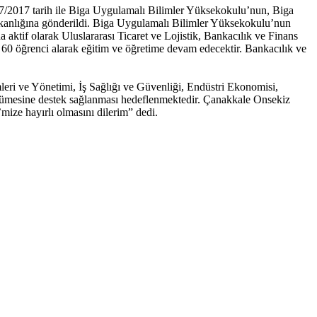
/2017 tarih ile Biga Uygulamalı Bilimler Yüksekokulu’nun, Biga
kanlığına gönderildi. Biga Uygulamalı Bilimler Yüksekokulu’nun
tif olarak Uluslararası Ticaret ve Lojistik, Bankacılık ve Finans
60 öğrenci alarak eğitim ve öğretime devam edecektir. Bankacılık ve
eri ve Yönetimi, İş Sağlığı ve Güvenliği, Endüstri Ekonomisi,
üyümesine destek sağlanması hedeflenmektedir. Çanakkale Onsekiz
ize hayırlı olmasını dilerim” dedi.