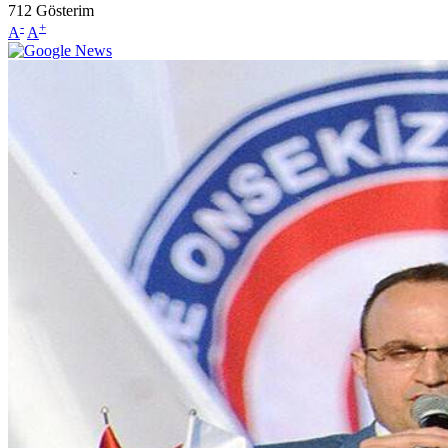
712
Gösterim
-
+
A
A