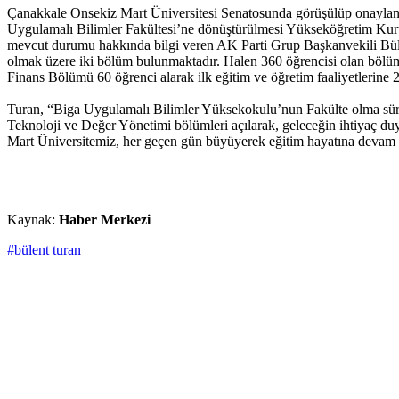
Çanakkale Onsekiz Mart Üniversitesi Senatosunda görüşülüp onaylan
Uygulamalı Bilimler Fakültesi’ne dönüştürülmesi Yükseköğretim Kur
mevcut durumu hakkında bilgi veren AK Parti Grup Başkanvekili Bülen
olmak üzere iki bölüm bulunmaktadır. Halen 360 öğrencisi olan bölüm
Finans Bölümü 60 öğrenci alarak ilk eğitim ve öğretim faaliyetlerine 
Turan, “Biga Uygulamalı Bilimler Yüksekokulu’nun Fakülte olma sürec
Teknoloji ve Değer Yönetimi bölümleri açılarak, geleceğin ihtiyaç d
Mart Üniversitemiz, her geçen gün büyüyerek eğitim hayatına devam e
Kaynak:
Haber Merkezi
#bülent turan