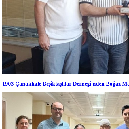
1903 Çanakkale Beşiktaşlılar Derneği'nden Boğaz M