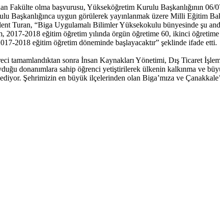
an Fakülte olma başvurusu, Yükseköğretim Kurulu Başkanlığının 06/07
ulu Başkanlığınca uygun görülerek yayınlanmak üzere Milli Eğitim Ba
t Turan, “Biga Uygulamalı Bilimler Yüksekokulu bünyesinde şu anda ak
, 2017-2018 eğitim öğretim yılında örgün öğretime 60, ikinci öğretime 
2017-2018 eğitim öğretim döneminde başlayacaktır” şeklinde ifade etti.
i tamamlandıktan sonra İnsan Kaynakları Yönetimi, Dış Ticaret İşleml
uyduğu donanımlara sahip öğrenci yetiştirilerek ülkenin kalkınma ve b
diyor. Şehrimizin en büyük ilçelerinden olan Biga’mıza ve Çanakkale’m