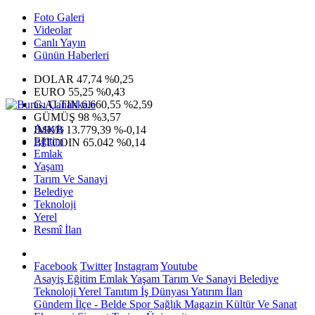
Foto Galeri
Videolar
Canlı Yayın
Günün Haberleri
DOLAR
47,74
%0,25
EURO
55,25
%0,43
G.ALTIN
6.660,55
%2,59
GÜMÜŞ
98
%3,57
Asayiş
IMKB
13.779,39
%-0,14
Eğitim
BITCOIN
65.042
%0,14
Emlak
Yaşam
Tarım Ve Sanayi
Belediye
Teknoloji
Yerel
Resmî İlan
Facebook
Twitter
Instagram
Youtube
Asayiş
Eğitim
Emlak
Yaşam
Tarım Ve Sanayi
Belediye
Teknoloji
Yerel
Tanıtım
İş Dünyası
Yatırım
İlan
Gündem
İlçe - Belde
Spor
Sağlık
Magazin
Kültür Ve Sanat