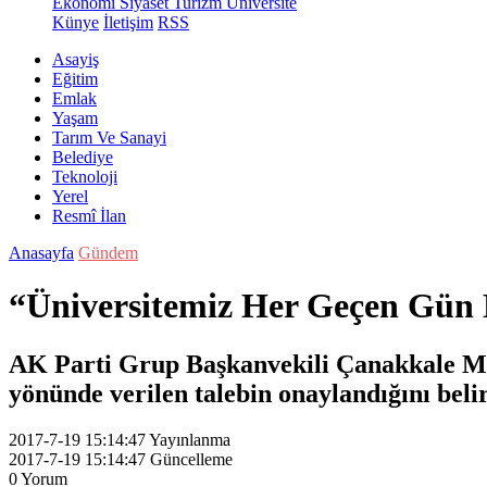
Ekonomi
Siyaset
Turizm
Üniversite
Künye
İletişim
RSS
Asayiş
Eğitim
Emlak
Yaşam
Tarım Ve Sanayi
Belediye
Teknoloji
Yerel
Resmî İlan
Anasayfa
Gündem
“Üniversitemiz Her Geçen Gün
AK Parti Grup Başkanvekili Çanakkale Mil
yönünde verilen talebin onaylandığını belir
2017-7-19 15:14:47
Yayınlanma
2017-7-19 15:14:47
Güncelleme
0
Yorum