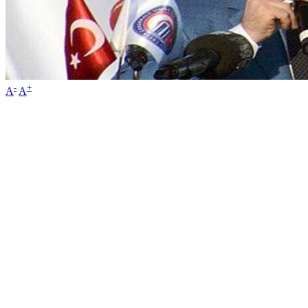
-
+
A
A