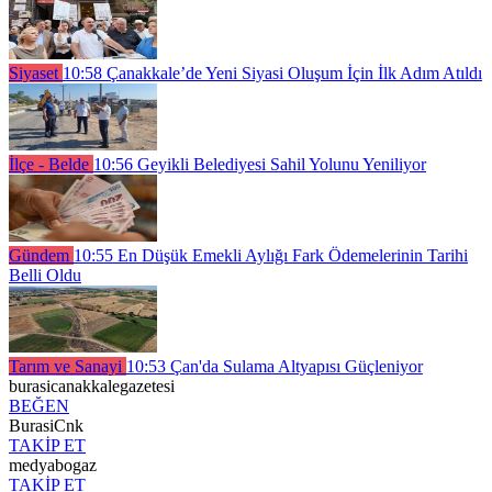
Siyaset
10:58
Çanakkale’de Yeni Siyasi Oluşum İçin İlk Adım Atıldı
İlçe - Belde
10:56
Geyikli Belediyesi Sahil Yolunu Yeniliyor
Gündem
10:55
En Düşük Emekli Aylığı Fark Ödemelerinin Tarihi
Belli Oldu
Tarım ve Sanayi
10:53
Çan'da Sulama Altyapısı Güçleniyor
burasicanakkalegazetesi
BEĞEN
BurasiCnk
TAKİP ET
medyabogaz
TAKİP ET