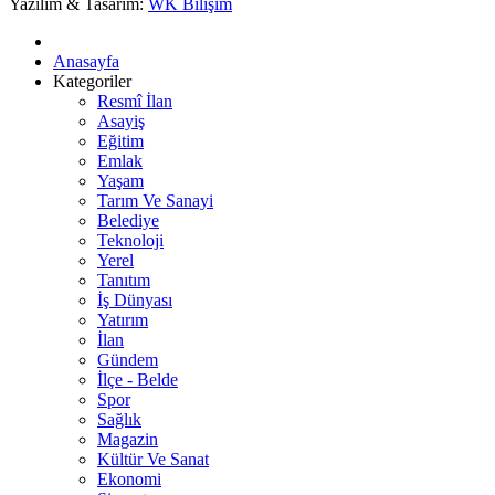
Yazılım & Tasarım:
WK Bilişim
Anasayfa
Kategoriler
Resmî İlan
Asayiş
Eğitim
Emlak
Yaşam
Tarım Ve Sanayi
Belediye
Teknoloji
Yerel
Tanıtım
İş Dünyası
Yatırım
İlan
Gündem
İlçe - Belde
Spor
Sağlık
Magazin
Kültür Ve Sanat
Ekonomi