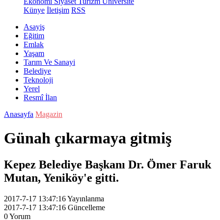
Ekonomi
Siyaset
Turizm
Üniversite
Künye
İletişim
RSS
Asayiş
Eğitim
Emlak
Yaşam
Tarım Ve Sanayi
Belediye
Teknoloji
Yerel
Resmî İlan
Anasayfa
Magazin
Günah çıkarmaya gitmiş
Kepez Belediye Başkanı Dr. Ömer Faruk
Mutan, Yeniköy'e gitti.
2017-7-17 13:47:16
Yayınlanma
2017-7-17 13:47:16
Güncelleme
0
Yorum