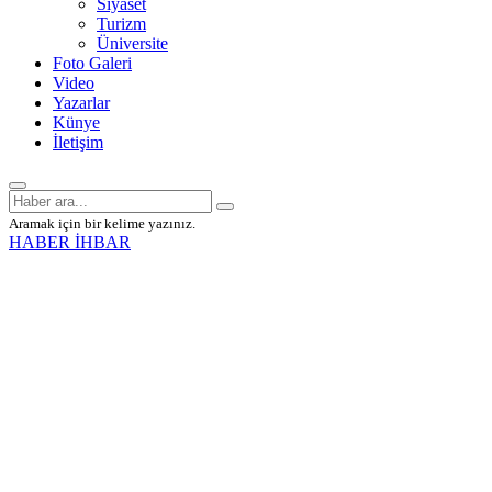
Siyaset
Turizm
Üniversite
Foto Galeri
Video
Yazarlar
Künye
İletişim
Aramak için bir kelime yazınız.
HABER İHBAR