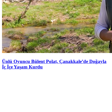
Ünlü Oyuncu Bülent Polat, Çanakkale’de Doğayla
İç İçe Yaşam Kurdu