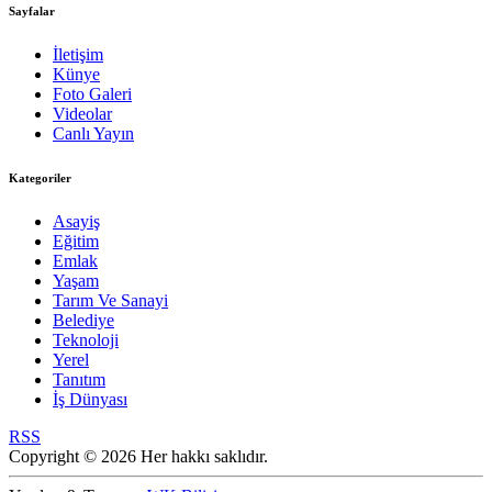
Sayfalar
İletişim
Künye
Foto Galeri
Videolar
Canlı Yayın
Kategoriler
Asayiş
Eğitim
Emlak
Yaşam
Tarım Ve Sanayi
Belediye
Teknoloji
Yerel
Tanıtım
İş Dünyası
RSS
Copyright © 2026 Her hakkı saklıdır.