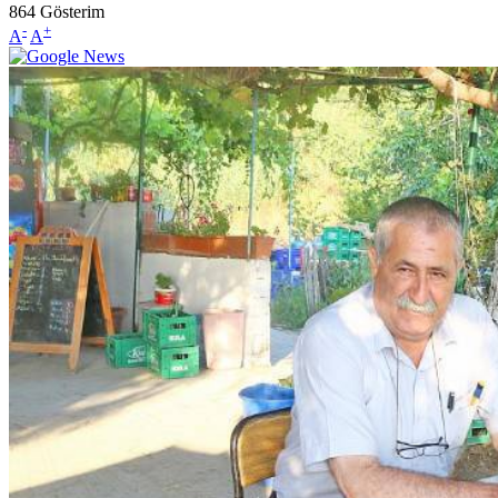
864
Gösterim
-
+
A
A