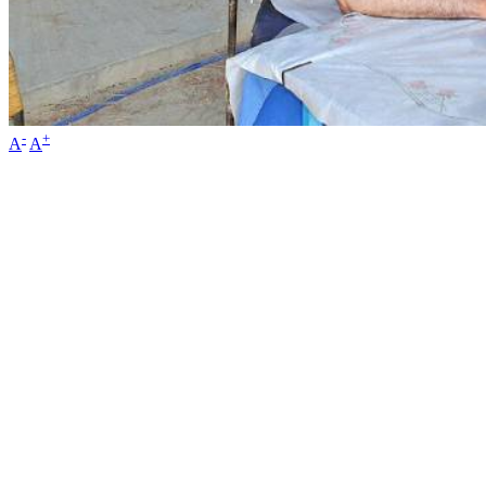
-
+
A
A