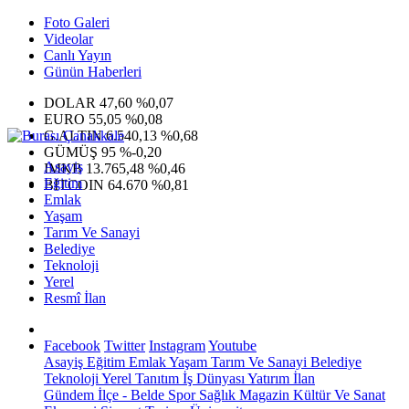
Foto Galeri
Videolar
Canlı Yayın
Günün Haberleri
DOLAR
47,60
%0,07
EURO
55,05
%0,08
G.ALTIN
6.540,13
%0,68
GÜMÜŞ
95
%-0,20
Asayiş
IMKB
13.765,48
%0,46
Eğitim
BITCOIN
64.670
%0,81
Emlak
Yaşam
Tarım Ve Sanayi
Belediye
Teknoloji
Yerel
Resmî İlan
Facebook
Twitter
Instagram
Youtube
Asayiş
Eğitim
Emlak
Yaşam
Tarım Ve Sanayi
Belediye
Teknoloji
Yerel
Tanıtım
İş Dünyası
Yatırım
İlan
Gündem
İlçe - Belde
Spor
Sağlık
Magazin
Kültür Ve Sanat