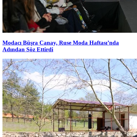
Modacı Büşra Canay, Ruse Moda Haftası’nda
Adından Söz Ettirdi