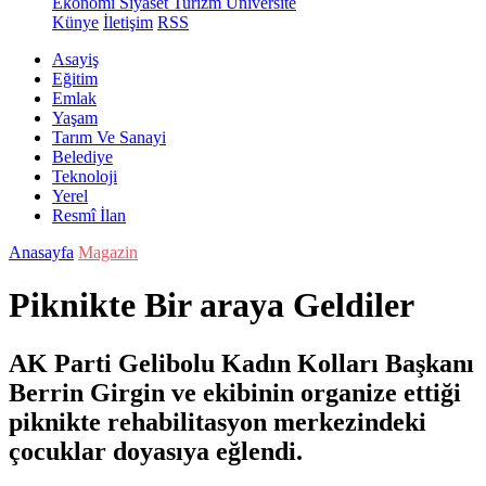
Ekonomi
Siyaset
Turizm
Üniversite
Künye
İletişim
RSS
Asayiş
Eğitim
Emlak
Yaşam
Tarım Ve Sanayi
Belediye
Teknoloji
Yerel
Resmî İlan
Anasayfa
Magazin
Piknikte Bir araya Geldiler
AK Parti Gelibolu Kadın Kolları Başkanı
Berrin Girgin ve ekibinin organize ettiği
piknikte rehabilitasyon merkezindeki
çocuklar doyasıya eğlendi.