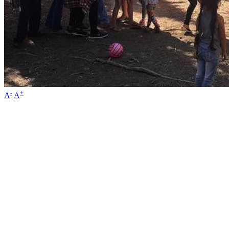
-
+
A
A