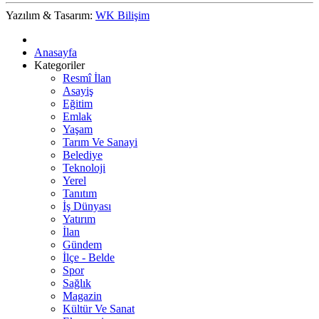
Yazılım & Tasarım:
WK Bilişim
Anasayfa
Kategoriler
Resmî İlan
Asayiş
Eğitim
Emlak
Yaşam
Tarım Ve Sanayi
Belediye
Teknoloji
Yerel
Tanıtım
İş Dünyası
Yatırım
İlan
Gündem
İlçe - Belde
Spor
Sağlık
Magazin
Kültür Ve Sanat