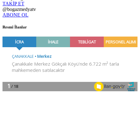
TAKİP ET
@bogazmedyatv
ABONE OL
Resmî İlanlar