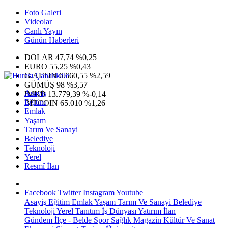
Foto Galeri
Videolar
Canlı Yayın
Günün Haberleri
DOLAR
47,74
%0,25
EURO
55,25
%0,43
G.ALTIN
6.660,55
%2,59
GÜMÜŞ
98
%3,57
Asayiş
IMKB
13.779,39
%-0,14
Eğitim
BITCOIN
65.010
%1,26
Emlak
Yaşam
Tarım Ve Sanayi
Belediye
Teknoloji
Yerel
Resmî İlan
Facebook
Twitter
Instagram
Youtube
Asayiş
Eğitim
Emlak
Yaşam
Tarım Ve Sanayi
Belediye
Teknoloji
Yerel
Tanıtım
İş Dünyası
Yatırım
İlan
Gündem
İlçe - Belde
Spor
Sağlık
Magazin
Kültür Ve Sanat