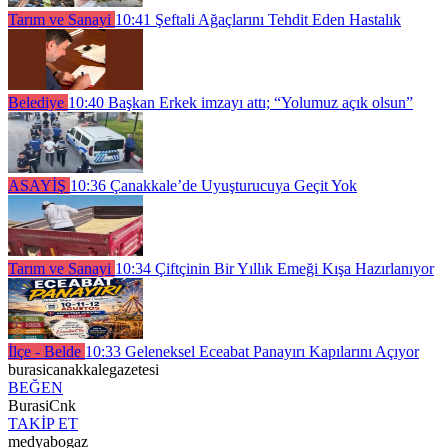
Tarım ve Sanayi
10:41
Şeftali Ağaçlarını Tehdit Eden Hastalık
Belediye
10:40
Başkan Erkek imzayı attı; “Yolumuz açık olsun”
ASAYİŞ
10:36
Çanakkale’de Uyuşturucuya Geçit Yok
Tarım ve Sanayi
10:34
Çiftçinin Bir Yıllık Emeği Kışa Hazırlanıyor
İlçe - Belde
10:33
Geleneksel Eceabat Panayırı Kapılarını Açıyor
burasicanakkalegazetesi
BEĞEN
BurasiCnk
TAKİP ET
medyabogaz