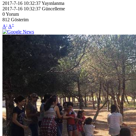
2017-7-16 10:32:37
Yayınlanma
2017-7-16 10:32:37
Güncelleme
0
Yorum
812
Gösterim
-
+
A
A