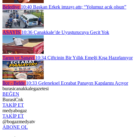
Belediye
10:40
Başkan Erkek imzayı attı; “Yolumuz açık olsun”
ASAYİŞ
10:36
Çanakkale’de Uyuşturucuya Geçit Yok
Tarım ve Sanayi
10:34
Çiftçinin Bir Yıllık Emeği Kışa Hazırlanıyor
İlçe - Belde
10:33
Geleneksel Eceabat Panayırı Kapılarını Açıyor
burasicanakkalegazetesi
BEĞEN
BurasiCnk
TAKİP ET
medyabogaz
TAKİP ET
@bogazmedyatv
ABONE OL