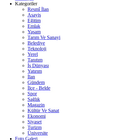
Kategoriler
Resmî İlan
Asayiş
Eğitim
Emlak
Yaşam
Tarım Ve Sanayi
Belediye
Teknoloji
Yerel
Tanıtım
İş Dünyası
Yatırım
İlan
Gündem
İlçe - Belde
Spor
Sağlık
Magazin
Kültür Ve Sanat
Ekonomi
Siyaset
Turizm
Üniversite
Foto Galeri