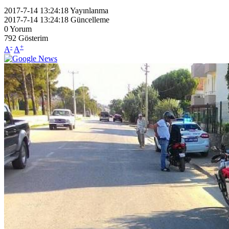
2017-7-14 13:24:18
Yayınlanma
2017-7-14 13:24:18
Güncelleme
0
Yorum
792
Gösterim
-
+
A
A