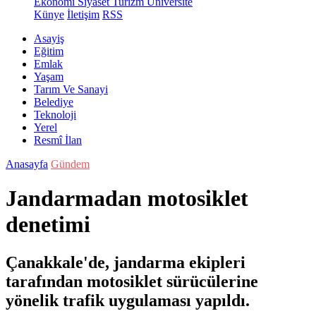
Ekonomi
Siyaset
Turizm
Üniversite
Künye
İletişim
RSS
Asayiş
Eğitim
Emlak
Yaşam
Tarım Ve Sanayi
Belediye
Teknoloji
Yerel
Resmî İlan
Anasayfa
Gündem
Jandarmadan motosiklet
denetimi
Çanakkale'de, jandarma ekipleri
tarafından motosiklet sürücülerine
yönelik trafik uygulaması yapıldı.