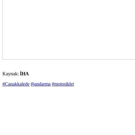
Kaynak:
İHA
#Çanakkalede
#jandarma
#motosiklet