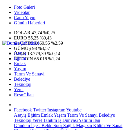
Foto Galeri
Videolar
Canlı Yayın
Günün Haberleri
DOLAR
47,74
%0,25
EURO
55,25
%0,43
G.ALTIN
6.660,55
%2,59
GÜMÜŞ
98
%3,57
Asayiş
IMKB
13.779,39
%-0,14
Eğitim
BITCOIN
65.018
%1,24
Emlak
Yaşam
Tarım Ve Sanayi
Belediye
Teknoloji
Yerel
Resmî İlan
Facebook
Twitter
Instagram
Youtube
Asayiş
Eğitim
Emlak
Yaşam
Tarım Ve Sanayi
Belediye
Teknoloji
Yerel
Tanıtım
İş Dünyası
Yatırım
İlan
Gündem
İlçe - Belde
Spor
Sağlık
Magazin
Kültür Ve Sanat