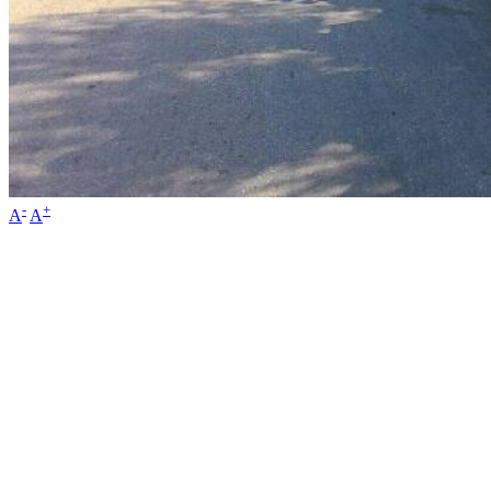
-
+
A
A