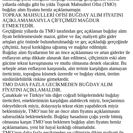
yıllarda olduğu gibi bu yılda Toprak Mahsulleri Ofisi (TMO)
buğday alım fiyatını henüz açıklamamıştır.
TOPRAK MAHSULLERİ OFİSİ BUĞDAY ALIM FİYATINI
AÇIKLAMAMASIYLA ÇİFTÇİMİZİ MAĞDUR
ETMEKTEDİR.
Geçtiğimiz yıllarda da TMO tarafından geç açıklanan buğday alım
fiyatı belirlenmesinde mazot, gübre ve ilaç maliyeti gibi gider
artışları göz önünde bulundurulmadığı ve geç açıkladığı gerçeğinde
çiftçimiz, hayal kırıklığına uğramış ve mağdur edilmiştir.
Buğday alım fiyatlarının bir an önce açıklanması ve artan giderler ile
enflasyon artışı dikkate alınarak ilan edilmesi, çiftçimizin eski alım
gücüne tekrar kavuşmasına ve mutlu olmasına destek olacaktır. Bu
sebeple artan enflasyon karşısında, alın terinin karşılığını alamayan
üreticimiz, toprağına küsmek üzeredir ve buğday ekimi, üretim
sürdürülebilirlik riskine girmektedir.
TMO DAHA FAZLA GECİKMEDEN BUĞDAY ALIM
FİYATINI AÇIKLAMALDIR.
Çanakkale ve Türkiye’nin diğer coğrafi bölgelerindeki buğday
üreticileri, emeklerimizin karşılığını alabilecek miyiz, borçlarımızı
ödeyebilecek miyiz, dolayısıyla tekrar ekim yapabilecek miyiz
beklentisiyle, TMO’nun bir an önce alım fiyatını açıklanmasını
sabırsızlıkla beklemektedir. Buğday hasadının çoğu yerde bitmiş
olmasına karşın TMO’nun beklenen buğday alım fiyatını henüz
açıklamaması, yeni bir hayal kırıklığı olmamalıdır.
TMO’nun daha fazla gecikmeden ve çiftimizin dikim maliyeti ile