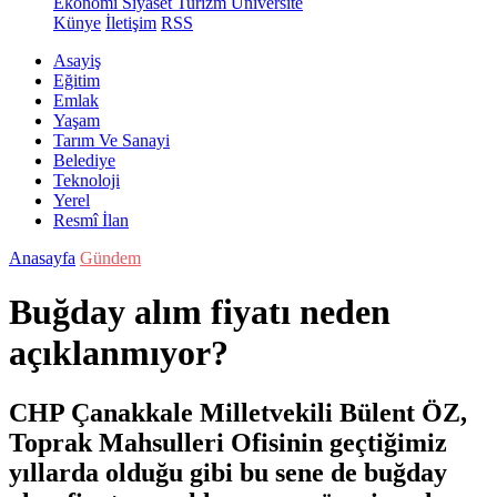
Ekonomi
Siyaset
Turizm
Üniversite
Künye
İletişim
RSS
Asayiş
Eğitim
Emlak
Yaşam
Tarım Ve Sanayi
Belediye
Teknoloji
Yerel
Resmî İlan
Anasayfa
Gündem
Buğday alım fiyatı neden
açıklanmıyor?
CHP Çanakkale Milletvekili Bülent ÖZ,
Toprak Mahsulleri Ofisinin geçtiğimiz
yıllarda olduğu gibi bu sene de buğday