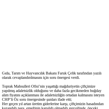
Gıda, Tarım ve Hayvancılık Bakanı Faruk Çelik tarafından yazılı
olarak cevaplandırılmasını için soru önergesi verdi.
Toprak Mahsulleri Ofisi’nin yaşattığı mağduriyetin çiftçimize
yapılmış adaletsizlik olduğunu ve daha fazla gecikmeden buğday
alım fiyatını açıklanması ile adaletsizliğin ortadan kalmasını isteyen
CHP’li Öz soru önergesinde şunları ifade etti;
Her geçen yıl artan üretim giderlerine karşı, çiftçimizin hasadından
kazandığı para, emeğinin karşılığı olmadığı gerçeğinde, önceki