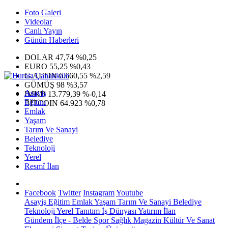
Foto Galeri
Videolar
Canlı Yayın
Günün Haberleri
DOLAR
47,74
%0,25
EURO
55,25
%0,43
G.ALTIN
6.660,55
%2,59
GÜMÜŞ
98
%3,57
Asayiş
IMKB
13.779,39
%-0,14
Eğitim
BITCOIN
64.923
%0,78
Emlak
Yaşam
Tarım Ve Sanayi
Belediye
Teknoloji
Yerel
Resmî İlan
Facebook
Twitter
Instagram
Youtube
Asayiş
Eğitim
Emlak
Yaşam
Tarım Ve Sanayi
Belediye
Teknoloji
Yerel
Tanıtım
İş Dünyası
Yatırım
İlan
Gündem
İlçe - Belde
Spor
Sağlık
Magazin
Kültür Ve Sanat