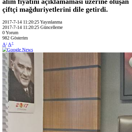
alım fiyatını açıklamaması üzerine oluşan
çiftçi mağduriyetlerini dile getirdi.
2017-7-14 11:20:25
Yayınlanma
2017-7-14 11:20:25
Güncelleme
0
Yorum
982
Gösterim
-
+
A
A