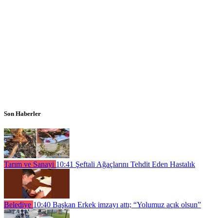
Son Haberler
Tarım ve Sanayi
10:41
Şeftali Ağaçlarını Tehdit Eden Hastalık
Belediye
10:40
Başkan Erkek imzayı attı; “Yolumuz açık olsun”