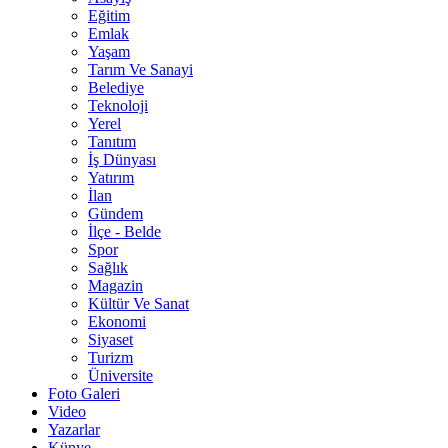
Eğitim
Emlak
Yaşam
Tarım Ve Sanayi
Belediye
Teknoloji
Yerel
Tanıtım
İş Dünyası
Yatırım
İlan
Gündem
İlçe - Belde
Spor
Sağlık
Magazin
Kültür Ve Sanat
Ekonomi
Siyaset
Turizm
Üniversite
Foto Galeri
Video
Yazarlar
Künye