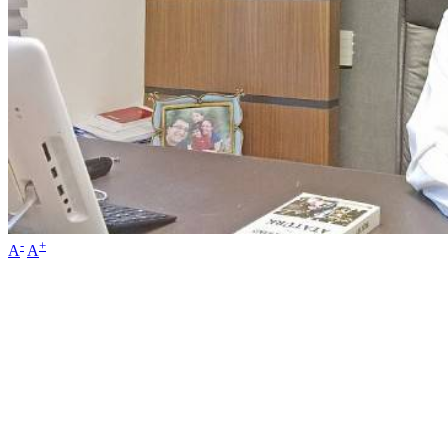
-
+
A
A