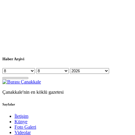
Haber Arşivi
Çanakkale'nin en köklü gazetesi
Sayfalar
İletişim
Künye
Foto Galeri
Videolar