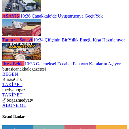
ASAYİŞ
10:36
Çanakkale’de Uyuşturucuya Geçit Yok
Tarım ve Sanayi
10:34
Çiftçinin Bir Yıllık Emeği Kışa Hazırlanıyor
İlçe - Belde
10:33
Geleneksel Eceabat Panayırı Kapılarını Açıyor
burasicanakkalegazetesi
BEĞEN
BurasiCnk
TAKİP ET
medyabogaz
TAKİP ET
@bogazmedyatv
ABONE OL
Resmî İlanlar