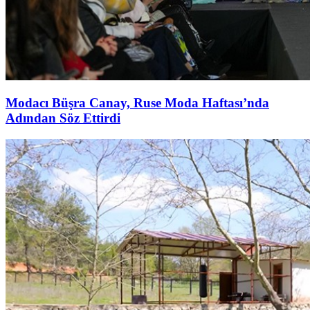
Modacı Büşra Canay, Ruse Moda Haftası’nda
Adından Söz Ettirdi