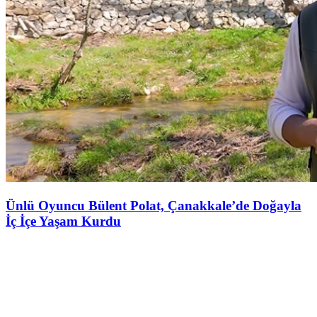
Ünlü Oyuncu Bülent Polat, Çanakkale’de Doğayla
İç İçe Yaşam Kurdu