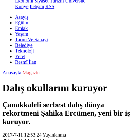
Ekonomi
Siyaset
Turizm
Üniversite
Künye
İletişim
RSS
Asayiş
Eğitim
Emlak
Yaşam
Tarım Ve Sanayi
Belediye
Teknoloji
Yerel
Resmî İlan
Anasayfa
Magazin
Dalış okullarını kuruyor
Çanakkaleli serbest dalış dünya
rekortmeni Şahika Ercümen, yeni bir iş
kuruyor.
2017-7-11 12:53:24
Yayınlanma