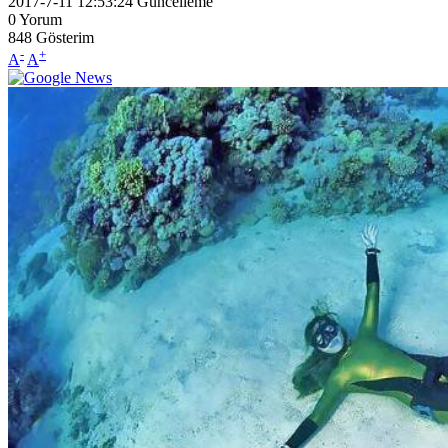
2017-7-11 12:53:24
Güncelleme
0
Yorum
848
Gösterim
-
+
A
A