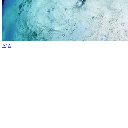
-
+
A
A