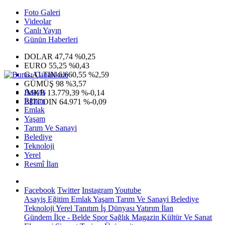
Foto Galeri
Videolar
Canlı Yayın
Günün Haberleri
DOLAR
47,74
%0,25
EURO
55,25
%0,43
G.ALTIN
6.660,55
%2,59
GÜMÜŞ
98
%3,57
Asayiş
IMKB
13.779,39
%-0,14
Eğitim
BITCOIN
64.971
%-0,09
Emlak
Yaşam
Tarım Ve Sanayi
Belediye
Teknoloji
Yerel
Resmî İlan
Facebook
Twitter
Instagram
Youtube
Asayiş
Eğitim
Emlak
Yaşam
Tarım Ve Sanayi
Belediye
Teknoloji
Yerel
Tanıtım
İş Dünyası
Yatırım
İlan
Gündem
İlçe - Belde
Spor
Sağlık
Magazin
Kültür Ve Sanat