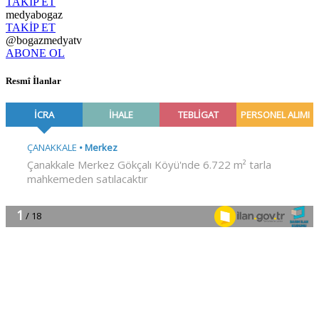
TAKİP ET
medyabogaz
TAKİP ET
@bogazmedyatv
ABONE OL
Resmî İlanlar