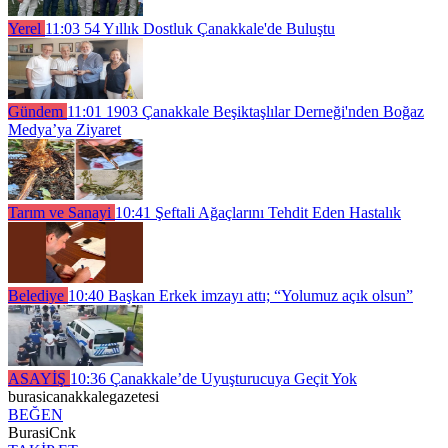
Yerel
11:03
54 Yıllık Dostluk Çanakkale'de Buluştu
Gündem
11:01
1903 Çanakkale Beşiktaşlılar Derneği'nden Boğaz
Medya’ya Ziyaret
Tarım ve Sanayi
10:41
Şeftali Ağaçlarını Tehdit Eden Hastalık
Belediye
10:40
Başkan Erkek imzayı attı; “Yolumuz açık olsun”
ASAYİŞ
10:36
Çanakkale’de Uyuşturucuya Geçit Yok
burasicanakkalegazetesi
BEĞEN
BurasiCnk