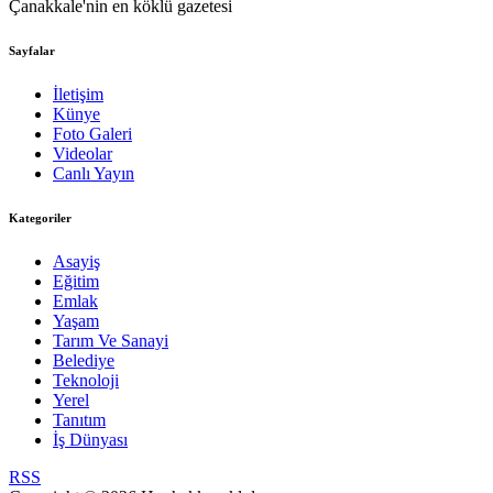
Çanakkale'nin en köklü gazetesi
Sayfalar
İletişim
Künye
Foto Galeri
Videolar
Canlı Yayın
Kategoriler
Asayiş
Eğitim
Emlak
Yaşam
Tarım Ve Sanayi
Belediye
Teknoloji
Yerel
Tanıtım
İş Dünyası
RSS