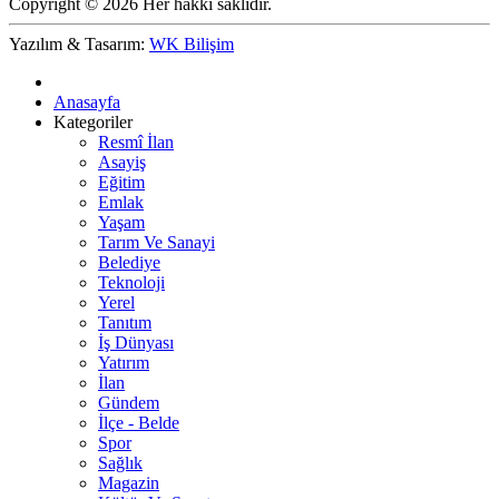
Copyright © 2026 Her hakkı saklıdır.
Yazılım & Tasarım:
WK Bilişim
Anasayfa
Kategoriler
Resmî İlan
Asayiş
Eğitim
Emlak
Yaşam
Tarım Ve Sanayi
Belediye
Teknoloji
Yerel
Tanıtım
İş Dünyası
Yatırım
İlan
Gündem
İlçe - Belde
Spor
Sağlık
Magazin