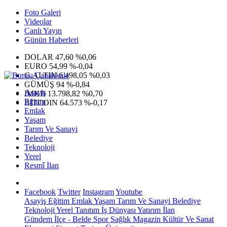
Foto Galeri
Videolar
Canlı Yayın
Günün Haberleri
DOLAR
47,60
%0,06
EURO
54,99
%-0,04
G.ALTIN
6.498,05
%0,03
GÜMÜŞ
94
%-0,84
Asayiş
IMKB
13.798,82
%0,70
Eğitim
BITCOIN
64.573
%-0,17
Emlak
Yaşam
Tarım Ve Sanayi
Belediye
Teknoloji
Yerel
Resmî İlan
Facebook
Twitter
Instagram
Youtube
Asayiş
Eğitim
Emlak
Yaşam
Tarım Ve Sanayi
Belediye
Teknoloji
Yerel
Tanıtım
İş Dünyası
Yatırım
İlan
Gündem
İlçe - Belde
Spor
Sağlık
Magazin
Kültür Ve Sanat