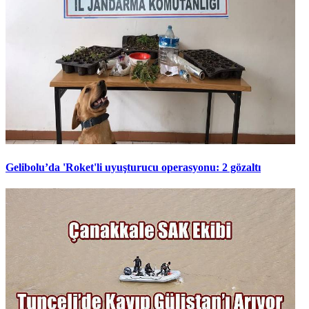
Gelibolu’da 'Roket'li uyuşturucu operasyonu: 2 gözaltı