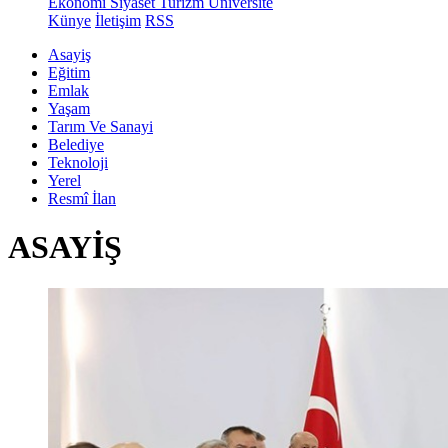
Ekonomi
Siyaset
Turizm
Üniversite
Künye
İletişim
RSS
Asayiş
Eğitim
Emlak
Yaşam
Tarım Ve Sanayi
Belediye
Teknoloji
Yerel
Resmî İlan
ASAYİŞ