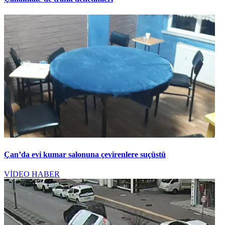
Çan’da evi kumar salonuna çevirenlere suçüstü
VİDEO HABER