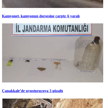
Kamyonet, kamyonun dorsesine çarptı: 6 yaralı
Çanakkale’de uyuşturucuya 3 gözaltı