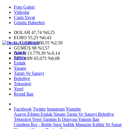
Foto Galeri
Videolar
Canlı Yayın
Günün Haberleri
DOLAR
47,74
%0,25
EURO
55,25
%0,43
G.ALTIN
6.660,55
%2,59
GÜMÜŞ
98
%3,57
Asayiş
IMKB
13.779,39
%-0,14
Eğitim
BITCOIN
65.075
%0,08
Emlak
Yaşam
Tarım Ve Sanayi
Belediye
Teknoloji
Yerel
Resmî İlan
Facebook
Twitter
Instagram
Youtube
Asayiş
Eğitim
Emlak
Yaşam
Tarım Ve Sanayi
Belediye
Teknoloji
Yerel
Tanıtım
İş Dünyası
Yatırım
İlan
Gündem
İlçe - Belde
Spor
Sağlık
Magazin
Kültür Ve Sanat