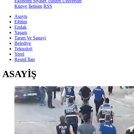
Ekonomi
Siyaset
Turizm
Üniversite
Künye
İletişim
RSS
Asayiş
Eğitim
Emlak
Yaşam
Tarım Ve Sanayi
Belediye
Teknoloji
Yerel
Resmî İlan
ASAYİŞ