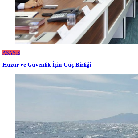
ASAYİŞ
Huzur ve Güvenlik İçin Güç Birliği