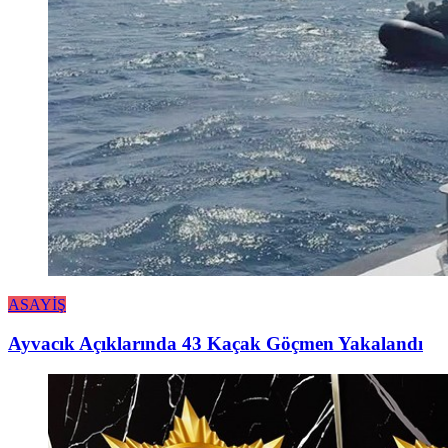
ASAYİŞ
Ayvacık Açıklarında 43 Kaçak Göçmen Yakalandı