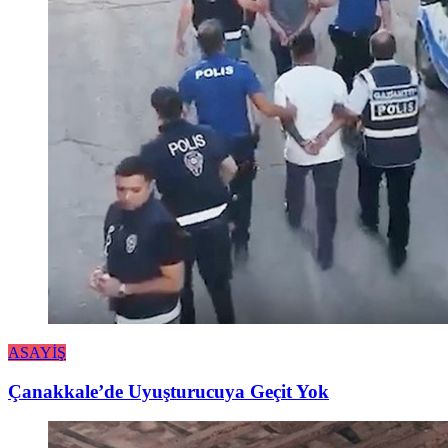
ASAYİŞ
Çanakkale’de Uyuşturucuya Geçit Yok