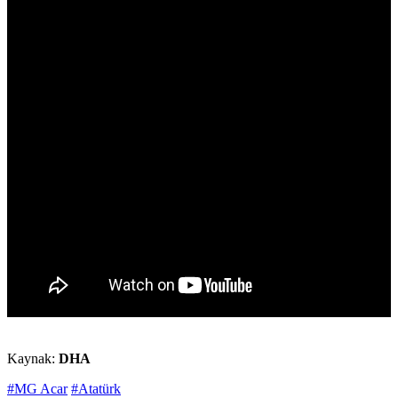
Kaynak:
DHA
#MG Acar
#Atatürk