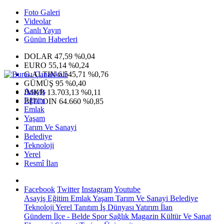
Foto Galeri
Videolar
Canlı Yayın
Günün Haberleri
DOLAR
47,59
%0,04
EURO
55,14
%0,24
G.ALTIN
6.545,71
%0,76
GÜMÜŞ
95
%0,40
Asayiş
IMKB
13.703,13
%0,11
Eğitim
BITCOIN
64.660
%0,85
Emlak
Yaşam
Tarım Ve Sanayi
Belediye
Teknoloji
Yerel
Resmî İlan
Facebook
Twitter
Instagram
Youtube
Asayiş
Eğitim
Emlak
Yaşam
Tarım Ve Sanayi
Belediye
Teknoloji
Yerel
Tanıtım
İş Dünyası
Yatırım
İlan
Gündem
İlçe - Belde
Spor
Sağlık
Magazin
Kültür Ve Sanat