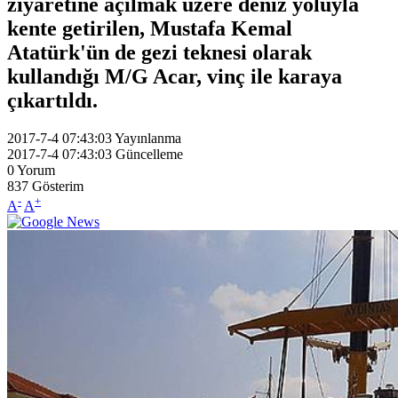
ziyaretine açılmak üzere deniz yoluyla
kente getirilen, Mustafa Kemal
Atatürk'ün de gezi teknesi olarak
kullandığı M/G Acar, vinç ile karaya
çıkartıldı.
2017-7-4 07:43:03
Yayınlanma
2017-7-4 07:43:03
Güncelleme
0
Yorum
837
Gösterim
-
+
A
A