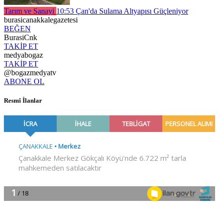
Tarım ve Sanayi
10:53
Çan'da Sulama Altyapısı Güçleniyor
burasicanakkalegazetesi
BEĞEN
BurasiCnk
TAKİP ET
medyabogaz
TAKİP ET
@bogazmedyatv
ABONE OL
Resmî İlanlar