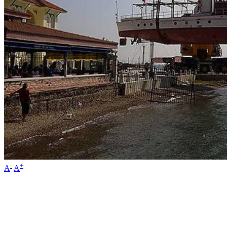
-
+
A
A