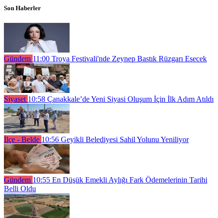
Son Haberler
Gündem
11:00
Troya Festivali'nde Zeynep Bastık Rüzgarı Esecek
Siyaset
10:58
Çanakkale’de Yeni Siyasi Oluşum İçin İlk Adım Atıldı
İlçe - Belde
10:56
Geyikli Belediyesi Sahil Yolunu Yeniliyor
Gündem
10:55
En Düşük Emekli Aylığı Fark Ödemelerinin Tarihi
Belli Oldu