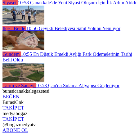
Siyaset
10:58
Çanakkale’de Yeni Siyasi Oluşum İçin İlk Adım Atıldı
İlçe - Belde
10:56
Geyikli Belediyesi Sahil Yolunu Yeniliyor
Gündem
10:55
En Düşük Emekli Aylığı Fark Ödemelerinin Tarihi
Belli Oldu
Tarım ve Sanayi
10:53
Çan'da Sulama Altyapısı Güçleniyor
burasicanakkalegazetesi
BEĞEN
BurasiCnk
TAKİP ET
medyabogaz
TAKİP ET
@bogazmedyatv
ABONE OL