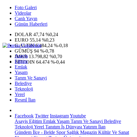
Foto Galeri
Videolar
Canlı Yayın
Günün Haberleri
DOLAR
47,74
%0,24
EURO
55,14
%0,23
G.ALTIN
6.484,24
%-0,18
GÜMÜŞ
94
%-0,78
Asayiş
IMKB
13.798,82
%0,70
Eğitim
BITCOIN
64.474
%-0,44
Emlak
Yaşam
Tarım Ve Sanayi
Belediye
Teknoloji
Yerel
Resmî İlan
Facebook
Twitter
Instagram
Youtube
Asayiş
Eğitim
Emlak
Yaşam
Tarım Ve Sanayi
Belediye
Teknoloji
Yerel
Tanıtım
İş Dünyası
Yatırım
İlan
Gündem
İlçe - Belde
Spor
Sağlık
Magazin
Kültür Ve Sanat