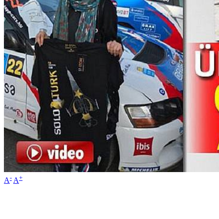
-
+
A
A