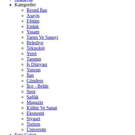
Kategoriler
Resmî İlan
Asayiş
Eğitim
Emlak
Yaşam
Tarım Ve Sanayi
Belediye
Teknoloji
Yerel
Tanıtım
İş Dünyası
Yatırım
İlan
Gündem
İlçe - Belde
Spor
Sağlık
Magazin
Kültür Ve Sanat
Ekonomi
Siyaset
Turizm
Üniversite
Foto Galeri