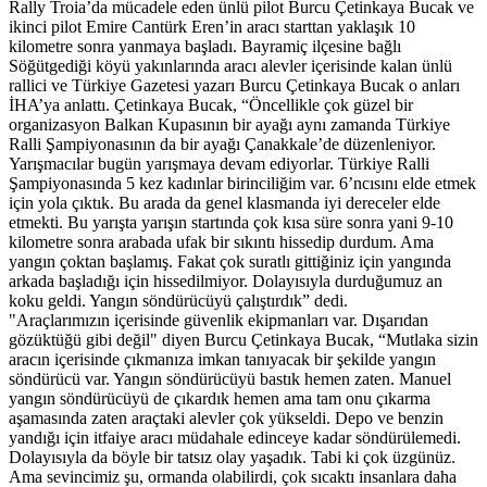
Rally Troia’da mücadele eden ünlü pilot Burcu Çetinkaya Bucak ve
ikinci pilot Emire Cantürk Eren’in aracı starttan yaklaşık 10
kilometre sonra yanmaya başladı. Bayramiç ilçesine bağlı
Söğütgediği köyü yakınlarında aracı alevler içerisinde kalan ünlü
rallici ve Türkiye Gazetesi yazarı Burcu Çetinkaya Bucak o anları
İHA’ya anlattı. Çetinkaya Bucak, “Öncellikle çok güzel bir
organizasyon Balkan Kupasının bir ayağı aynı zamanda Türkiye
Ralli Şampiyonasının da bir ayağı Çanakkale’de düzenleniyor.
Yarışmacılar bugün yarışmaya devam ediyorlar. Türkiye Ralli
Şampiyonasında 5 kez kadınlar birinciliğim var. 6’ncısını elde etmek
için yola çıktık. Bu arada da genel klasmanda iyi dereceler elde
etmekti. Bu yarışta yarışın startında çok kısa süre sonra yani 9-10
kilometre sonra arabada ufak bir sıkıntı hissedip durdum. Ama
yangın çoktan başlamış. Fakat çok suratlı gittiğiniz için yangında
arkada başladığı için hissedilmiyor. Dolayısıyla durduğumuz an
koku geldi. Yangın söndürücüyü çalıştırdık” dedi.
"Araçlarımızın içerisinde güvenlik ekipmanları var. Dışarıdan
gözüktüğü gibi değil" diyen Burcu Çetinkaya Bucak, “Mutlaka sizin
aracın içerisinde çıkmanıza imkan tanıyacak bir şekilde yangın
söndürücü var. Yangın söndürücüyü bastık hemen zaten. Manuel
yangın söndürücüyü de çıkardık hemen ama tam onu çıkarma
aşamasında zaten araçtaki alevler çok yükseldi. Depo ve benzin
yandığı için itfaiye aracı müdahale edinceye kadar söndürülemedi.
Dolayısıyla da böyle bir tatsız olay yaşadık. Tabi ki çok üzgünüz.
Ama sevincimiz şu, ormanda olabilirdi, çok sıcaktı insanlara daha