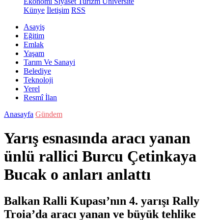
Ekonomi
Siyaset
Turizm
Üniversite
Künye
İletişim
RSS
Asayiş
Eğitim
Emlak
Yaşam
Tarım Ve Sanayi
Belediye
Teknoloji
Yerel
Resmî İlan
Anasayfa
Gündem
Yarış esnasında aracı yanan
ünlü rallici Burcu Çetinkaya
Bucak o anları anlattı
Balkan Ralli Kupası’nın 4. yarışı Rally
Troia’da aracı yanan ve büyük tehlike