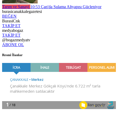
Tarım ve Sanayi
10:53
Çan'da Sulama Altyapısı Güçleniyor
burasicanakkalegazetesi
BEĞEN
BurasiCnk
TAKİP ET
medyabogaz
TAKİP ET
@bogazmedyatv
ABONE OL
Resmî İlanlar