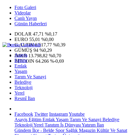
Foto Galeri
Videolar
Canlı Yayın
Günün Haberleri
DOLAR
47,71
%0,17
EURO
55,01
%0,00
G.ALTIN
6.517,77
%0,39
GÜMÜŞ
94
%0,29
Asayiş
IMKB
13.798,82
%0,70
Eğitim
BITCOIN
64.266
%-0,69
Emlak
Yaşam
Tarım Ve Sanayi
Belediye
Teknoloji
Yerel
Resmî İlan
Facebook
Twitter
Instagram
Youtube
Asayiş
Eğitim
Emlak
Yaşam
Tarım Ve Sanayi
Belediye
Teknoloji
Yerel
Tanıtım
İş Dünyası
Yatırım
İlan
Gündem
İlçe - Belde
Spor
Sağlık
Magazin
Kültür Ve Sanat