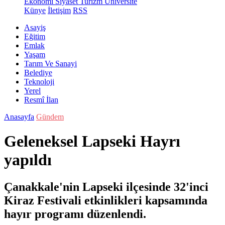
Ekonomi
Siyaset
Turizm
Üniversite
Künye
İletişim
RSS
Asayiş
Eğitim
Emlak
Yaşam
Tarım Ve Sanayi
Belediye
Teknoloji
Yerel
Resmî İlan
Anasayfa
Gündem
Geleneksel Lapseki Hayrı
yapıldı
Çanakkale'nin Lapseki ilçesinde 32'inci
Kiraz Festivali etkinlikleri kapsamında
hayır programı düzenlendi.