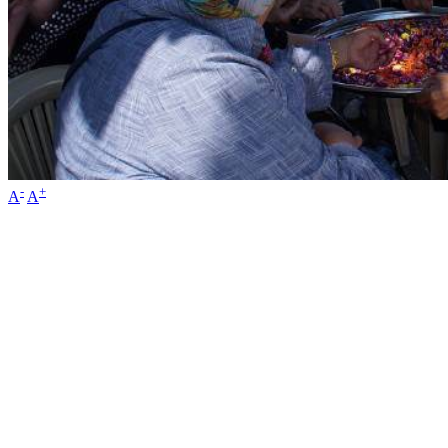
-
+
A
A