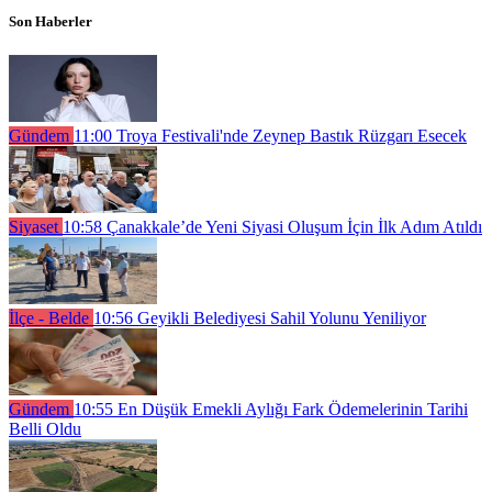
Son Haberler
Gündem
11:00
Troya Festivali'nde Zeynep Bastık Rüzgarı Esecek
Siyaset
10:58
Çanakkale’de Yeni Siyasi Oluşum İçin İlk Adım Atıldı
İlçe - Belde
10:56
Geyikli Belediyesi Sahil Yolunu Yeniliyor
Gündem
10:55
En Düşük Emekli Aylığı Fark Ödemelerinin Tarihi
Belli Oldu