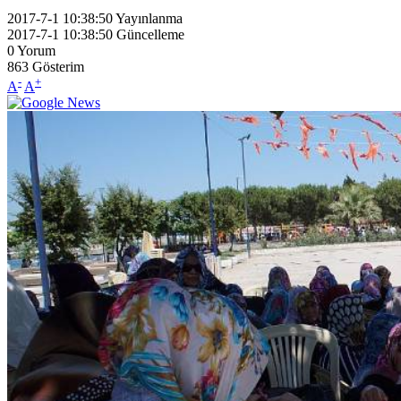
2017-7-1 10:38:50
Yayınlanma
2017-7-1 10:38:50
Güncelleme
0
Yorum
863
Gösterim
-
+
A
A