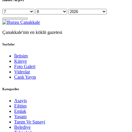
Çanakkale'nin en köklü gazetesi
Sayfalar
İletişim
Künye
Foto Galeri
Videolar
Canlı Yayın
Kategoriler
Asayiş
Eğitim
Emlak
Yaşam
Tarım Ve Sanayi
Belediye