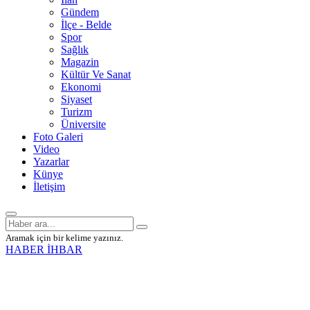
Gündem
İlçe - Belde
Spor
Sağlık
Magazin
Kültür Ve Sanat
Ekonomi
Siyaset
Turizm
Üniversite
Foto Galeri
Video
Yazarlar
Künye
İletişim
Aramak için bir kelime yazınız.
HABER İHBAR