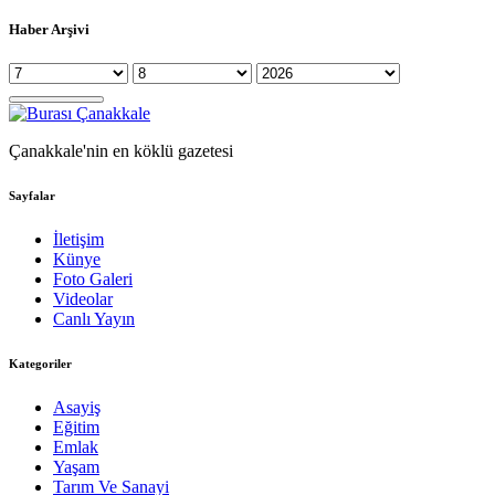
Haber Arşivi
Çanakkale'nin en köklü gazetesi
Sayfalar
İletişim
Künye
Foto Galeri
Videolar
Canlı Yayın
Kategoriler
Asayiş
Eğitim
Emlak
Yaşam
Tarım Ve Sanayi