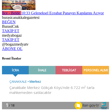
İlçe - Belde
10:33
Geleneksel Eceabat Panayırı Kapılarını Açıyor
burasicanakkalegazetesi
BEĞEN
BurasiCnk
TAKİP ET
medyabogaz
TAKİP ET
@bogazmedyatv
ABONE OL
Resmî İlanlar