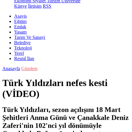
Ekonomi
Siyaset
Turizm
Üniversite
Künye
İletişim
RSS
Asayiş
Eğitim
Emlak
Yaşam
Tarım Ve Sanayi
Belediye
Teknoloji
Yerel
Resmî İlan
Anasayfa
Gündem
Türk Yıldızları nefes kesti
(VİDEO)
Türk Yıldızları, sezon açılışını 18 Mart
Şehitleri Anma Günü ve Çanakkale Deniz
Zaferi'nin 102'nci yıl dönümüyle