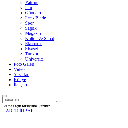
Yatırım
İlan
Gündem
İlçe - Belde
Spor
Sağlık
Magazin
Kültür Ve Sanat
Ekonomi
Siyaset
Turizm
Üniversite
Foto Galeri
Video
Yazarlar
Künye
İletişim
Aramak için bir kelime yazınız.
HABER İHBAR