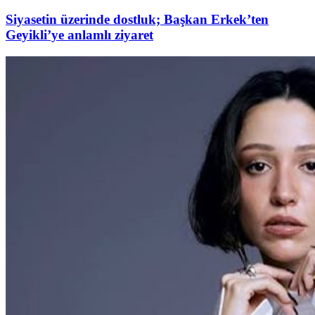
Siyasetin üzerinde dostluk; Başkan Erkek’ten
Geyikli’ye anlamlı ziyaret