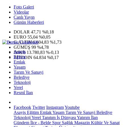
Foto Galeri
Videolar
Canlı Yayın
Günün Haberleri
DOLAR
47,71
%0,18
EURO
55,04
%0,05
G.ALTIN
6.604,83
%1,73
GÜMÜŞ
99
%4,78
Asayiş
IMKB
13.780,83
%-0,13
Eğitim
BITCOIN
64.834
%0,17
Emlak
Yaşam
Tarım Ve Sanayi
Belediye
Teknoloji
Yerel
Resmî İlan
Facebook
Twitter
Instagram
Youtube
Asayiş
Eğitim
Emlak
Yaşam
Tarım Ve Sanayi
Belediye
Teknoloji
Yerel
Tanıtım
İş Dünyası
Yatırım
İlan
Gündem
İlçe - Belde
Spor
Sağlık
Magazin
Kültür Ve Sanat