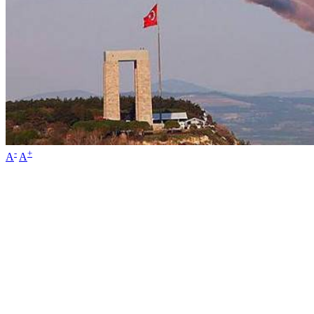
-
+
A
A