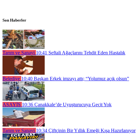
Son Haberler
Tarım ve Sanayi
10:41
Şeftali Ağaçlarını Tehdit Eden Hastalık
Belediye
10:40
Başkan Erkek imzayı attı; “Yolumuz açık olsun”
ASAYİŞ
10:36
Çanakkale’de Uyuşturucuya Geçit Yok
Tarım ve Sanayi
10:34
Çiftçinin Bir Yıllık Emeği Kışa Hazırlanıyor