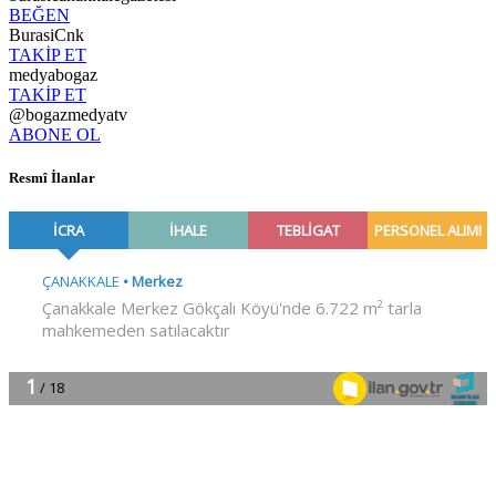
BEĞEN
BurasiCnk
TAKİP ET
medyabogaz
TAKİP ET
@bogazmedyatv
ABONE OL
Resmî İlanlar