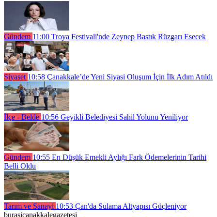
Gündem
11:00
Troya Festivali'nde Zeynep Bastık Rüzgarı Esecek
Siyaset
10:58
Çanakkale’de Yeni Siyasi Oluşum İçin İlk Adım Atıldı
İlçe - Belde
10:56
Geyikli Belediyesi Sahil Yolunu Yeniliyor
Gündem
10:55
En Düşük Emekli Aylığı Fark Ödemelerinin Tarihi
Belli Oldu
Tarım ve Sanayi
10:53
Çan'da Sulama Altyapısı Güçleniyor
burasicanakkalegazetesi