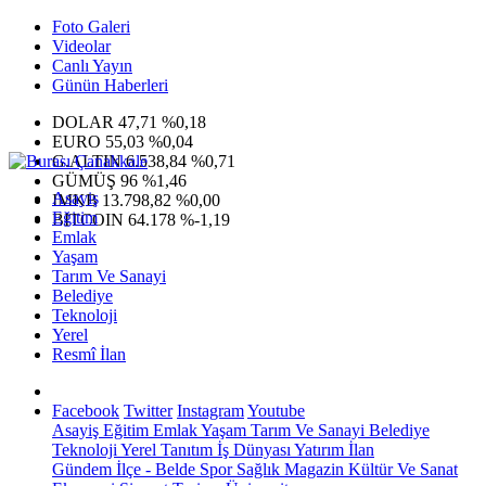
Foto Galeri
Videolar
Canlı Yayın
Günün Haberleri
DOLAR
47,71
%0,18
EURO
55,03
%0,04
G.ALTIN
6.538,84
%0,71
GÜMÜŞ
96
%1,46
Asayiş
IMKB
13.798,82
%0,00
Eğitim
BITCOIN
64.178
%-1,19
Emlak
Yaşam
Tarım Ve Sanayi
Belediye
Teknoloji
Yerel
Resmî İlan
Facebook
Twitter
Instagram
Youtube
Asayiş
Eğitim
Emlak
Yaşam
Tarım Ve Sanayi
Belediye
Teknoloji
Yerel
Tanıtım
İş Dünyası
Yatırım
İlan
Gündem
İlçe - Belde
Spor
Sağlık
Magazin
Kültür Ve Sanat