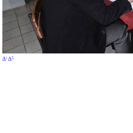
-
+
A
A