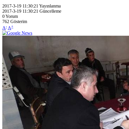
2017-3-19 11:30:21
Yayınlanma
2017-3-19 11:30:21
Güncelleme
0
Yorum
762
Gösterim
-
+
A
A