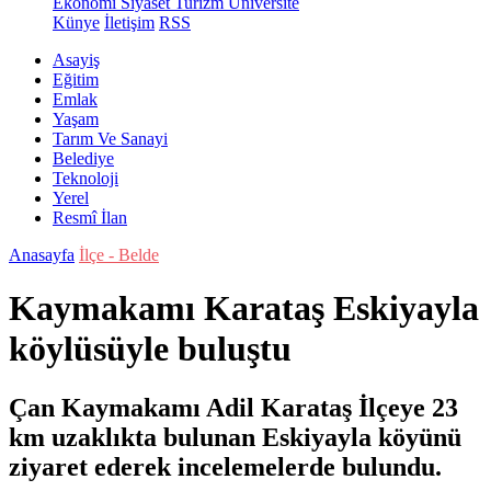
Ekonomi
Siyaset
Turizm
Üniversite
Künye
İletişim
RSS
Asayiş
Eğitim
Emlak
Yaşam
Tarım Ve Sanayi
Belediye
Teknoloji
Yerel
Resmî İlan
Anasayfa
İlçe - Belde
Kaymakamı Karataş Eskiyayla
köylüsüyle buluştu
Çan Kaymakamı Adil Karataş İlçeye 23
km uzaklıkta bulunan Eskiyayla köyünü
ziyaret ederek incelemelerde bulundu.