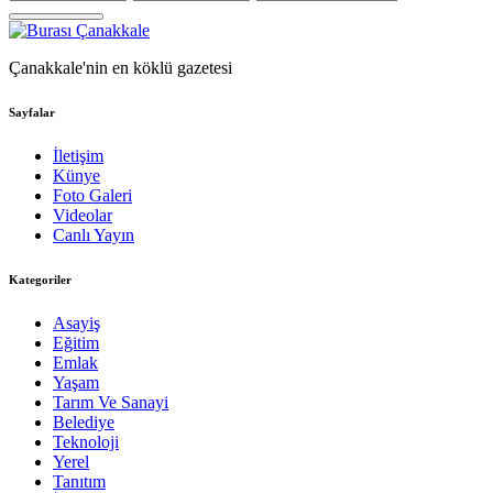
Çanakkale'nin en köklü gazetesi
Sayfalar
İletişim
Künye
Foto Galeri
Videolar
Canlı Yayın
Kategoriler
Asayiş
Eğitim
Emlak
Yaşam
Tarım Ve Sanayi
Belediye
Teknoloji
Yerel
Tanıtım