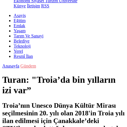
Ekonomi
Siyaset
Turizm
Üniversite
Künye
İletişim
RSS
Asayiş
Eğitim
Emlak
Yaşam
Tarım Ve Sanayi
Belediye
Teknoloji
Yerel
Resmî İlan
Anasayfa
Gündem
Turan: "Troia’da bin yılların
izi var”
Troia’nın Unesco Dünya Kültür Mirası
seçilmesinin 20. yılı olan 2018'in Troia yılı
ilan edilmesi için Çanakkale’deki