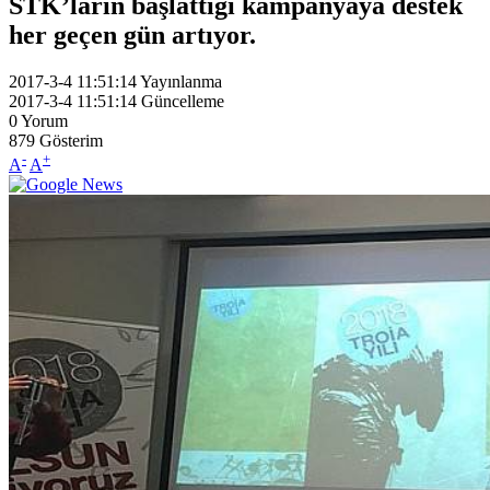
STK’ların başlattığı kampanyaya destek
her geçen gün artıyor.
2017-3-4 11:51:14
Yayınlanma
2017-3-4 11:51:14
Güncelleme
0
Yorum
879
Gösterim
-
+
A
A