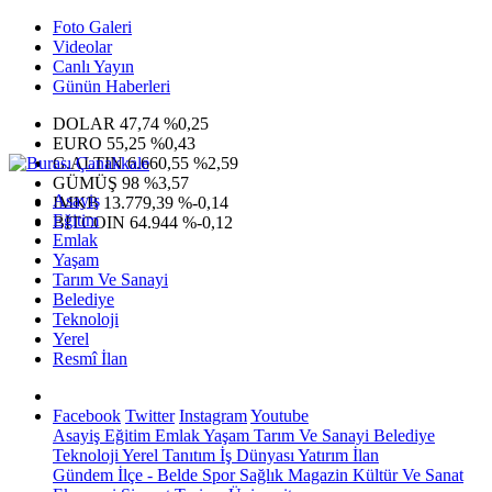
Foto Galeri
Videolar
Canlı Yayın
Günün Haberleri
DOLAR
47,74
%0,25
EURO
55,25
%0,43
G.ALTIN
6.660,55
%2,59
GÜMÜŞ
98
%3,57
Asayiş
IMKB
13.779,39
%-0,14
Eğitim
BITCOIN
64.944
%-0,12
Emlak
Yaşam
Tarım Ve Sanayi
Belediye
Teknoloji
Yerel
Resmî İlan
Facebook
Twitter
Instagram
Youtube
Asayiş
Eğitim
Emlak
Yaşam
Tarım Ve Sanayi
Belediye
Teknoloji
Yerel
Tanıtım
İş Dünyası
Yatırım
İlan
Gündem
İlçe - Belde
Spor
Sağlık
Magazin
Kültür Ve Sanat