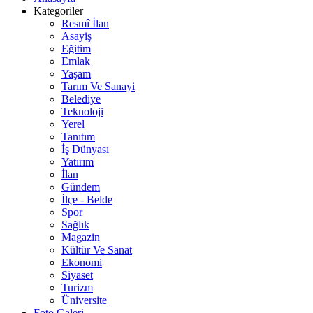
Kategoriler
Resmî İlan
Asayiş
Eğitim
Emlak
Yaşam
Tarım Ve Sanayi
Belediye
Teknoloji
Yerel
Tanıtım
İş Dünyası
Yatırım
İlan
Gündem
İlçe - Belde
Spor
Sağlık
Magazin
Kültür Ve Sanat
Ekonomi
Siyaset
Turizm
Üniversite
Foto Galeri