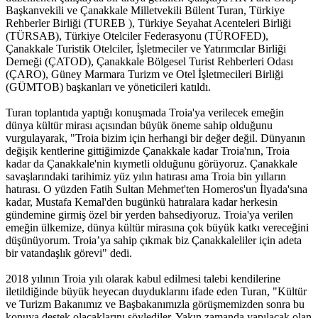
Başkanvekili ve Çanakkale Milletvekili Bülent Turan, Türkiye
Rehberler Birliği (TUREB ), Türkiye Seyahat Acenteleri Birliği
(TÜRSAB), Türkiye Otelciler Federasyonu (TÜROFED),
Çanakkale Turistik Otelciler, İşletmeciler ve Yatırımcılar Birliği
Derneği (ÇATOD), Çanakkale Bölgesel Turist Rehberleri Odası
(ÇARO), Güney Marmara Turizm ve Otel İşletmecileri Birliği
(GÜMTOB) başkanları ve yöneticileri katıldı.
Turan toplantıda yaptığı konuşmada Troia'ya verilecek emeğin
dünya kültür mirası açısından büyük öneme sahip olduğunu
vurgulayarak, "Troia bizim için herhangi bir değer değil. Dünyanın
değişik kentlerine gittiğimizde Çanakkale kadar Troia'nın, Troia
kadar da Çanakkale'nin kıymetli olduğunu görüyoruz. Çanakkale
savaşlarındaki tarihimiz yüz yılın hatırası ama Troia bin yılların
hatırası. O yüzden Fatih Sultan Mehmet'ten Homeros'un İlyada'sına
kadar, Mustafa Kemal'den bugünkü hatıralara kadar herkesin
gündemine girmiş özel bir yerden bahsediyoruz. Troia'ya verilen
emeğin ülkemize, dünya kültür mirasına çok büyük katkı vereceğini
düşünüyorum. Troia’ya sahip çıkmak biz Çanakkaleliler için adeta
bir vatandaşlık görevi" dedi.
2018 yılının Troia yılı olarak kabul edilmesi talebi kendilerine
iletildiğinde büyük heyecan duyduklarını ifade eden Turan, "Kültür
ve Turizm Bakanımız ve Başbakanımızla görüşmemizden sonra bu
konuya destek olacaklarını söylediler. Yakın zamanda yapılacak olan