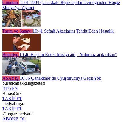
Gündem
11:01
1903 Çanakkale Beşiktaşlılar Derneği'nden Boğaz
Medya’ya Ziyaret
Tarım ve Sanayi
10:41
Şeftali Ağaçlarını Tehdit Eden Hastalık
Belediye
10:40
Başkan Erkek imzayı attı; “Yolumuz açık olsun”
ASAYİŞ
10:36
Çanakkale’de Uyuşturucuya Geçit Yok
burasicanakkalegazetesi
BEĞEN
BurasiCnk
TAKİP ET
medyabogaz
TAKİP ET
@bogazmedyatv
ABONE OL