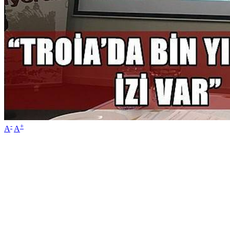
-
+
A
A