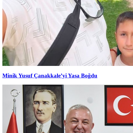
Minik Yusuf Çanakkale’yi Yasa Boğdu