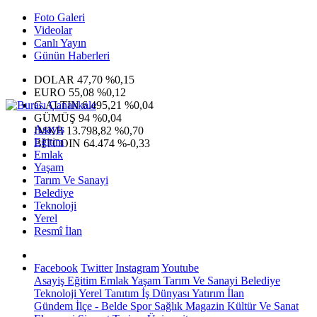
Foto Galeri
Videolar
Canlı Yayın
Günün Haberleri
DOLAR
47,70
%0,15
EURO
55,08
%0,12
G.ALTIN
6.495,21
%0,04
GÜMÜŞ
94
%0,04
Asayiş
IMKB
13.798,82
%0,70
Eğitim
BITCOIN
64.474
%-0,33
Emlak
Yaşam
Tarım Ve Sanayi
Belediye
Teknoloji
Yerel
Resmî İlan
Facebook
Twitter
Instagram
Youtube
Asayiş
Eğitim
Emlak
Yaşam
Tarım Ve Sanayi
Belediye
Teknoloji
Yerel
Tanıtım
İş Dünyası
Yatırım
İlan
Gündem
İlçe - Belde
Spor
Sağlık
Magazin
Kültür Ve Sanat