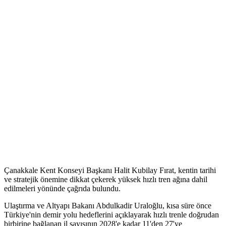
Çanakkale Kent Konseyi Başkanı Halit Kubilay Fırat, kentin tarihi
ve stratejik önemine dikkat çekerek yüksek hızlı tren ağına dahil
edilmeleri yönünde çağrıda bulundu.
Ulaştırma ve Altyapı Bakanı Abdulkadir Uraloğlu, kısa süre önce
Türkiye'nin demir yolu hedeflerini açıklayarak hızlı trenle doğrudan
birbirine bağlanan il sayısının 2028'e kadar 11'den 27'ye