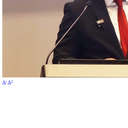
-
+
A
A