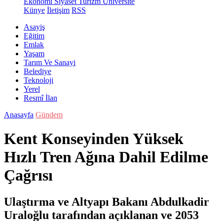
Ekonomi
Siyaset
Turizm
Üniversite
Künye
İletişim
RSS
Asayiş
Eğitim
Emlak
Yaşam
Tarım Ve Sanayi
Belediye
Teknoloji
Yerel
Resmî İlan
Anasayfa
Gündem
Kent Konseyinden Yüksek
Hızlı Tren Ağına Dahil Edilme
Çağrısı
Ulaştırma ve Altyapı Bakanı Abdulkadir
Uraloğlu tarafından açıklanan ve 2053