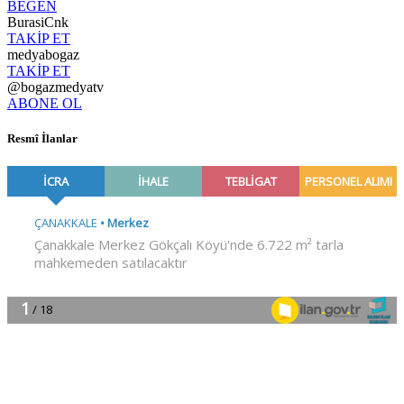
BEĞEN
BurasiCnk
TAKİP ET
medyabogaz
TAKİP ET
@bogazmedyatv
ABONE OL
Resmî İlanlar