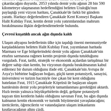
çıkarılacağını duyurdu. 2053 yılında demir yolu ağının 28 bin 590
kilometreye ulaşmasının hedeflendiğini belirten Uraloğlu'nun
paylaştığı yeni vizyon haritası, Çanakkale'de farklı bir gündem
yarattı. Haritayı değerlendiren Çanakkale Kent Konseyi Başkanı
Halit Kubilay Fırat, kentin demir yolu yatırımlarından mahrum
bırakılmasına ilişkin değerlendirmelerde bulundu.
Çevresi kuşatıldı ancak ağın dışında kaldı
Ulaşım altyapısı hedeflerinin ülke için taşıdığı önemi memnuniyetle
karşıladıklarını belirten Halit Kubilay Fırat, yayımlanan haritada
Marmara ve Ege bölgelerindeki demir yolu ağının Çanakkale'nin
etrafını sarmasına rağmen kentin projenin dışında tutulduğunu
vurguladı. Fırat, tarihi, stratejik ve ekonomik açılardan tartışılmaz bir
değere sahip olan kentin, bu vizyonun dışında bırakılmasının kabul
edilemez bir durum olduğunu ifade etti. Çanakkale'nin Avrupa ile
Asya'yı birbirine bağlayan boğazı, güçlü tarım potansiyeli, sanayisi,
üniversitesi ve turizm hacmiyle öne çıkan bir kent olduğunu
hatırlatan Fırat, 1915 Çanakkale Köprüsü ile başlayan ulaşım
hamlesinin demir yolu projeleriyle tamamlanması gerektiğini aktardı.
Hızlı trenin yalnızca büyükşehirlerin değil, gelişme potansiyeli
taşıyan tüm kentlerin hakkı olduğunu savunan Fırat, bu ağın dışında
kalmanın kentin ekonomik ve turistik büyümesini yavaşlatacağını;
üreticilerin, öğrencilerin ve vatandaşların ulaşım imkanlarını
kısıtlayacağının altını çizdi.