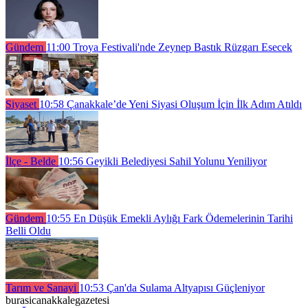
Gündem
11:00
Troya Festivali'nde Zeynep Bastık Rüzgarı Esecek
Siyaset
10:58
Çanakkale’de Yeni Siyasi Oluşum İçin İlk Adım Atıldı
İlçe - Belde
10:56
Geyikli Belediyesi Sahil Yolunu Yeniliyor
Gündem
10:55
En Düşük Emekli Aylığı Fark Ödemelerinin Tarihi
Belli Oldu
Tarım ve Sanayi
10:53
Çan'da Sulama Altyapısı Güçleniyor
burasicanakkalegazetesi