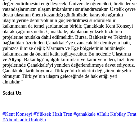
değerlendirilmesini engelleyecek, Üniversite öğrencileri, üreticiler ve
vatandaşlarımızın ulaşım imkanlarını sınırlandıracaktır. Üstelik çevre
dostu ulaşımın önem kazandığı günümüzde, karayolu ağırlıklı
ulaşım yerine demiryolunun güçlendirilmesi sürdürülebilir
kalkınmanın da temel şartlarından biridir. Çanakkale Kent Konseyi
olarak çağrımız nettir: Çanakkale, planlanan yüksek hızlı tren
projelerine mutlaka dahil edilmelidir. Bursa, Balıkesir ve Tekirdağ
bağlantıları üzerinden Çanakkale’ye uzanacak bir demiryolu hattı,
yalnızca ilimize değil; Marmara ve Ege bölgelerinin bütünleşik
kalkınmasına da önemli katkı sağlayacaktır. Bu nedenle Ulaştırma
ve Altyapı Bakanlığı’nı, ilgili kurumları ve karar vericileri, hızlı tren
projelerinde Çanakkale’yi yeniden değerlendirmeye davet ediyoruz.
Çanakkale, tarih boyunca Türkiye’nin kaderini değiştiren bir şehir
olmuştur. Türkiye’nin ulaşım geleceğinde de hak ettiği yeri
almalıdır.”
Sedat Uz
#Kent Konseyi
#Yüksek Hızlı Tren
#çanakkale
#Halit Kubilay Fırat
#Abdulkadir Uraloğlu