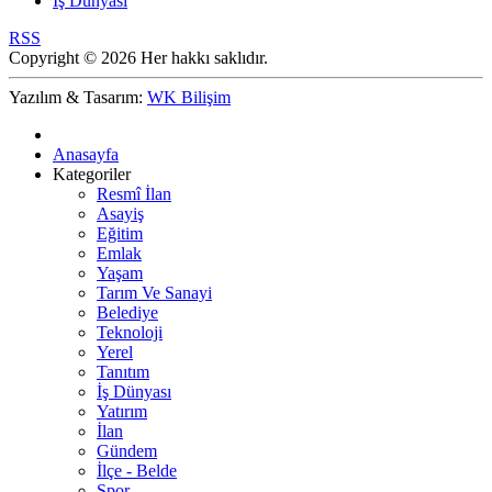
İş Dünyası
RSS
Copyright © 2026 Her hakkı saklıdır.
Yazılım & Tasarım:
WK Bilişim
Anasayfa
Kategoriler
Resmî İlan
Asayiş
Eğitim
Emlak
Yaşam
Tarım Ve Sanayi
Belediye
Teknoloji
Yerel
Tanıtım
İş Dünyası
Yatırım
İlan
Gündem
İlçe - Belde
Spor