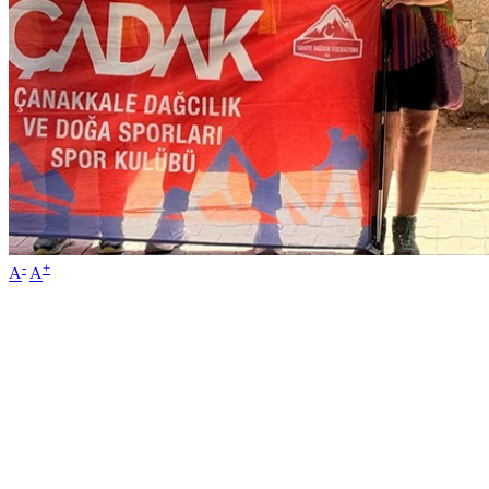
-
+
A
A