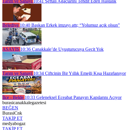
Tarım ve Sanayi
10:41
Şeftali Ağaçlarını Tehdit Eden Hastalık
Belediye
10:40
Başkan Erkek imzayı attı; “Yolumuz açık olsun”
ASAYİŞ
10:36
Çanakkale’de Uyuşturucuya Geçit Yok
Tarım ve Sanayi
10:34
Çiftçinin Bir Yıllık Emeği Kışa Hazırlanıyor
İlçe - Belde
10:33
Geleneksel Eceabat Panayırı Kapılarını Açıyor
burasicanakkalegazetesi
BEĞEN
BurasiCnk
TAKİP ET
medyabogaz
TAKİP ET