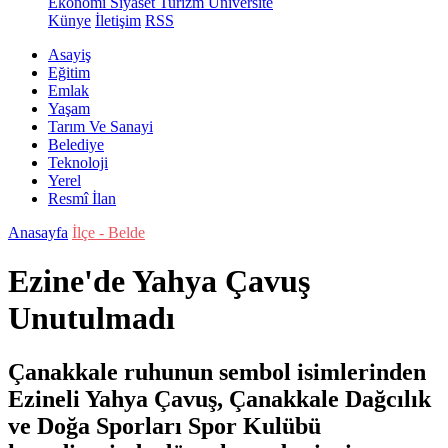
Ekonomi
Siyaset
Turizm
Üniversite
Künye
İletişim
RSS
Asayiş
Eğitim
Emlak
Yaşam
Tarım Ve Sanayi
Belediye
Teknoloji
Yerel
Resmî İlan
Anasayfa
İlçe - Belde
Ezine'de Yahya Çavuş
Unutulmadı
Çanakkale ruhunun sembol isimlerinden
Ezineli Yahya Çavuş, Çanakkale Dağcılık
ve Doğa Sporları Spor Kulübü