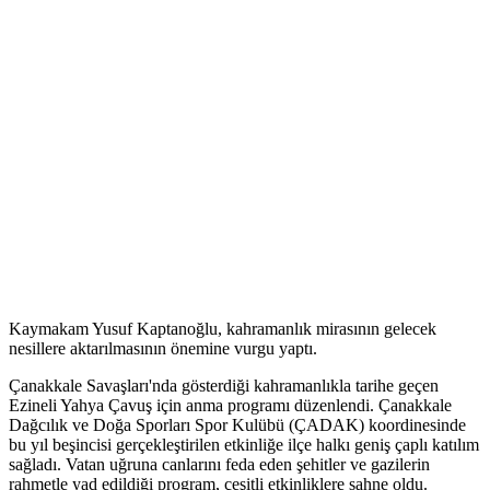
Kaymakam Yusuf Kaptanoğlu, kahramanlık mirasının gelecek
nesillere aktarılmasının önemine vurgu yaptı.
Çanakkale Savaşları'nda gösterdiği kahramanlıkla tarihe geçen
Ezineli Yahya Çavuş için anma programı düzenlendi. Çanakkale
Dağcılık ve Doğa Sporları Spor Kulübü (ÇADAK) koordinesinde
bu yıl beşincisi gerçekleştirilen etkinliğe ilçe halkı geniş çaplı katılım
sağladı. Vatan uğruna canlarını feda eden şehitler ve gazilerin
rahmetle yad edildiği program, çeşitli etkinliklere sahne oldu.