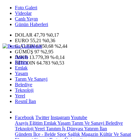
Foto Galeri
Videolar
Canlı Yayın
Günün Haberleri
DOLAR
47,70
%0,17
EURO
55,21
%0,36
G.ALTIN
6.650,68
%2,44
GÜMÜŞ
97
%2,95
Asayiş
IMKB
13.779,39
%-0,14
Eğitim
BITCOIN
64.783
%0,53
Emlak
Yaşam
Tarım Ve Sanayi
Belediye
Teknoloji
Yerel
Resmî İlan
Facebook
Twitter
Instagram
Youtube
Asayiş
Eğitim
Emlak
Yaşam
Tarım Ve Sanayi
Belediye
Teknoloji
Yerel
Tanıtım
İş Dünyası
Yatırım
İlan
Gündem
İlçe - Belde
Spor
Sağlık
Magazin
Kültür Ve Sanat