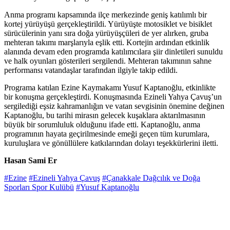
Anma programı kapsamında ilçe merkezinde geniş katılımlı bir
kortej yürüyüşü gerçekleştirildi. Yürüyüşte motosiklet ve bisiklet
sürücülerinin yanı sıra doğa yürüyüşçüleri de yer alırken, gruba
mehteran takımı marşlarıyla eşlik etti. Kortejin ardından etkinlik
alanında devam eden programda katılımcılara şiir dinletileri sunuldu
ve halk oyunları gösterileri sergilendi. Mehteran takımının sahne
performansı vatandaşlar tarafından ilgiyle takip edildi.
Programa katılan Ezine Kaymakamı Yusuf Kaptanoğlu, etkinlikte
bir konuşma gerçekleştirdi. Konuşmasında Ezineli Yahya Çavuş’un
sergilediği eşsiz kahramanlığın ve vatan sevgisinin önemine değinen
Kaptanoğlu, bu tarihi mirasın gelecek kuşaklara aktarılmasının
büyük bir sorumluluk olduğunu ifade etti. Kaptanoğlu, anma
programının hayata geçirilmesinde emeği geçen tüm kurumlara,
kuruluşlara ve gönüllülere katkılarından dolayı teşekkürlerini iletti.
Hasan Sami Er
#Ezine
#Ezineli Yahya Çavuş
#Çanakkale Dağcılık ve Doğa
Sporları Spor Kulübü
#Yusuf Kaptanoğlu