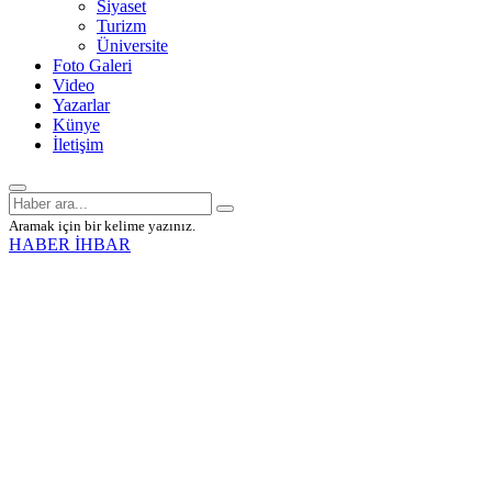
Siyaset
Turizm
Üniversite
Foto Galeri
Video
Yazarlar
Künye
İletişim
Aramak için bir kelime yazınız.
HABER İHBAR