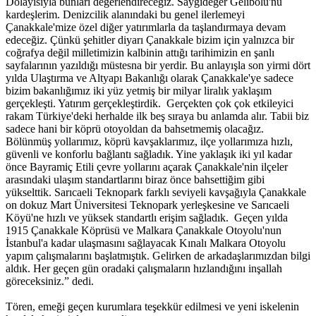
Dolayısıyla bunları değerlendireceğiz. Saygıdeğer Gelibolu'nu
kardeşlerim. Denizcilik alanındaki bu genel ilerlemeyi
Çanakkale'mize özel diğer yatırımlarla da taşlandırmaya devam
edeceğiz. Çünkü şehitler diyarı Çanakkale bizim için yalnızca bir
coğrafya değil milletimizin kalbinin attığı tarihimizin en şanlı
sayfalarının yazıldığı müstesna bir yerdir. Bu anlayışla son yirmi dört
yılda Ulaştırma ve Altyapı Bakanlığı olarak Çanakkale'ye sadece
bizim bakanlığımız iki yüz yetmiş bir milyar liralık yaklaşım
gerçekleşti. Yatırım gerçekleştirdik. Gerçekten çok çok etkileyici
rakam Türkiye'deki herhalde ilk beş sıraya bu anlamda alır. Tabii biz
sadece hani bir köprü otoyoldan da bahsetmemiş olacağız.
Bölünmüş yollarımız, köprü kavşaklarımız, ilçe yollarımıza hızlı,
güvenli ve konforlu bağlantı sağladık. Yine yaklaşık iki yıl kadar
önce Bayramiç Etili çevre yollarını açarak Çanakkale'nin ilçeler
arasındaki ulaşım standartlarını biraz önce bahsettiğim gibi
yükselttik. Sarıcaeli Teknopark farklı seviyeli kavşağıyla Çanakkale
on dokuz Mart Üniversitesi Teknopark yerleşkesine ve Sarıcaeli
Köyü'ne hızlı ve yüksek standartlı erişim sağladık. Geçen yılda
1915 Çanakkale Köprüsü ve Malkara Çanakkale Otoyolu'nun
İstanbul'a kadar ulaşmasını sağlayacak Kınalı Malkara Otoyolu
yapım çalışmalarını başlatmıştık. Gelirken de arkadaşlarımızdan bilgi
aldık. Her geçen gün oradaki çalışmaların hızlandığını inşallah
göreceksiniz.” dedi.
Tören, emeği geçen kurumlara teşekkür edilmesi ve yeni iskelenin