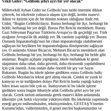
Vekil Gider: “Gelibolu şehri ayrı bir yer olacak”
Milletvekili Ayhan Gider ise Gelibolu’nun tarihi önemine dikkat
çekerek, bu iskelenin yalnızca ulaşım için değil, kentin manevi
iklimi ve turizmi için de bir dönüm noktası olduğunu ifade etti.
Gider, “Bugün Gelibolu'dayız. Burası herhangi bir ilçe, herhangi bir
belde, herhangi bir yer değil. Burası Piri Reis'in memleketi. Burası
Gazi Süleyman Paşa'nın Türklerin Avrupa'ya ilk geçirdiği yer. Türk
ayağının Avrupa'da ilk atıldığı yer. İlk caminin yapıldığı yer. Burası
Osmanlı İmparatorluğu'nun bir cihan imparatorluğu olabilmesini
sağlayan bir beylikten bir imparatorluğuna dönüşmesini sağlayan
yer. O anlamda Ahmet Bican'ın, Mehmet Bican'ın memleketi olan
Gelibolu herhangi bir yer, herhangi bir ilçe, herhangi bir belde gibi
anılamaz. Bugün açılışını yaptığımız iskele muhakkak ki gemi
ulaşımının daha rahat, daha güvenli, daha ekonomik yapılabilmesi
için çok önemli. Ama ondan daha önemli bir şey var Sayın
Bakanım. Bugün bu iskele işleme girdikten sonra Gelibolu halkı
Gelibolu Meydanı'nı tekrar geri almış olacak. Çünkü ne yazık ki
kamyon ve tır trafiğinden dolayı Piri Reis'in harita yaptığı kaleyi
bilen insan sayısı bile çok az. İnanıyorum ki bu iskele işleme
girdikten sonra bugün itibariyle artık Gelibolu şehri ayrı bir yer
olacak. Gerek turizm anlamında gerek manevi iklim anlamında
ülkemize çok farklı vizyonlar yükleyecektir. Bu iskelenin yapımında
emeği geçen mühendisinden, teknisyeninden, GESTAŞ Yönetim
Kurumu'ndan, valilerimizden, il genel meclisi başkanımızdan ve