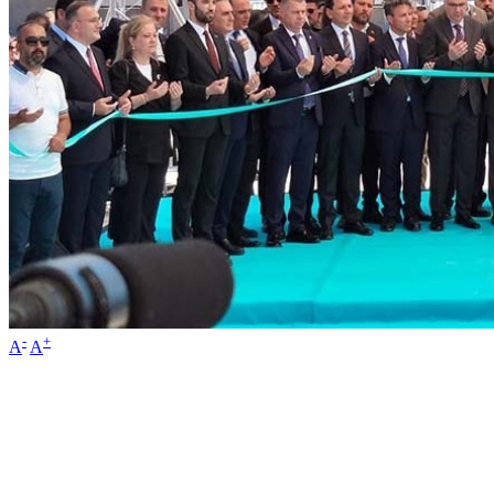
-
+
A
A