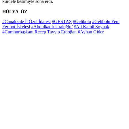
kurdele kesimiyle sona erdi.
HÜLYA ÖZ
#Çanakkale İl Özel İdaresi
#GESTAŞ
#Gelibolu
#Gelibolu Yeni
Feribot İskelesi
#Abdulkadir Uraloğlu’
#Ali Kamil Soyuak
#Cumhurbaşkanı Recep Tayyip Erdoğan
#Ayhan Gider