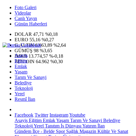
Foto Galeri
Videolar
Canlı Yayın
Günün Haberleri
DOLAR
47,71
%0,18
EURO
55,16
%0,27
G.ALTIN
6.663,89
%2,64
GÜMÜŞ
98
%3,65
Asayiş
IMKB
13.774,57
%-0,18
Eğitim
BITCOIN
64.962
%0,30
Emlak
Yaşam
Tarım Ve Sanayi
Belediye
Teknoloji
Yerel
Resmî İlan
Facebook
Twitter
Instagram
Youtube
Asayiş
Eğitim
Emlak
Yaşam
Tarım Ve Sanayi
Belediye
Teknoloji
Yerel
Tanıtım
İş Dünyası
Yatırım
İlan
Gündem
İlçe - Belde
Spor
Sağlık
Magazin
Kültür Ve Sanat