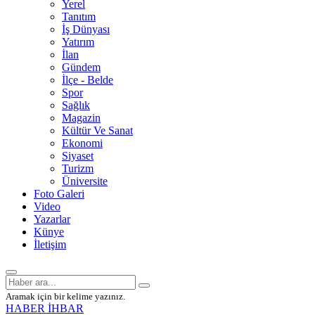
Yerel
Tanıtım
İş Dünyası
Yatırım
İlan
Gündem
İlçe - Belde
Spor
Sağlık
Magazin
Kültür Ve Sanat
Ekonomi
Siyaset
Turizm
Üniversite
Foto Galeri
Video
Yazarlar
Künye
İletişim
Aramak için bir kelime yazınız.
HABER İHBAR