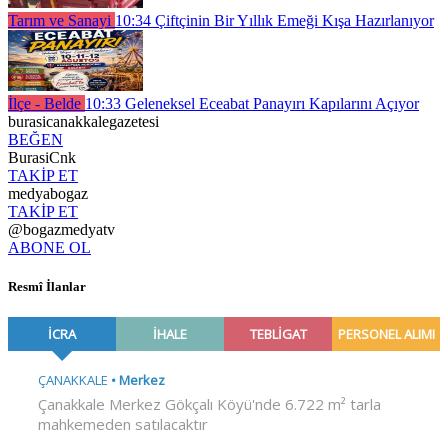
Tarım ve Sanayi
10:34
Çiftçinin Bir Yıllık Emeği Kışa Hazırlanıyor
İlçe - Belde
10:33
Geleneksel Eceabat Panayırı Kapılarını Açıyor
burasicanakkalegazetesi
BEĞEN
BurasiCnk
TAKİP ET
medyabogaz
TAKİP ET
@bogazmedyatv
ABONE OL
Resmî İlanlar