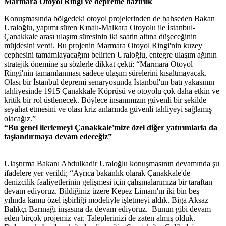
Marmara Otoyol Ringi ve depreme hazırlık
Konuşmasında bölgedeki otoyol projelerinden de bahseden Bakan
Uraloğlu, yapımı süren Kınalı-Malkara Otoyolu ile İstanbul-
Çanakkale arası ulaşım süresinin iki saatin altına düşeceğinin
müjdesini verdi. Bu projenin Marmara Otoyol Ringi'nin kuzey
cephesini tamamlayacağını belirten Uraloğlu, entegre ulaşım ağının
stratejik önemine şu sözlerle dikkat çekti: “Marmara Otoyol
Ringi'nin tamamlanması sadece ulaşım sürelerini kısaltmayacak.
Olası bir İstanbul depremi senaryosunda İstanbul'un batı yakasının
tahliyesinde 1915 Çanakkale Köprüsü ve otoyolu çok daha etkin ve
kritik bir rol üstlenecek. Böylece insanımızın güvenli bir şekilde
seyahat etmesini ve olası kriz anlarında güvenli tahliyeyi sağlamış
olacağız.”
“Bu genel ilerlemeyi Çanakkale'mize özel diğer yatırımlarla da
taşlandırmaya devam edeceğiz”
Ulaştırma Bakanı Abdulkadir Uraloğlu konuşmasının devamında şu
ifadelere yer verildi; “Ayrıca bakanlık olarak Çanakkale'de
denizcilik faaliyetlerinin gelişmesi için çalışmalarımıza bir taraftan
devam ediyoruz. Bildiğiniz üzere Kepez Limanı'nı iki bin beş
yılında kamu özel işbirliği modeliyle işletmeyi aldık. Biga Aksaz
Balıkçı Barınağı inşasına da devam ediyoruz. Bunun gibi devam
eden birçok projemiz var. Taleplerinizi de zaten almış olduk.