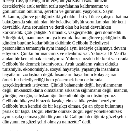
Recep Tayyip Erdoğan'ın vizyonuyla Sayın Bakanımızın
destekleriyle artık tarihin tozlu sayfalarına kaldırmamız ve
gönlümüzün onurunu, şerefini ve gururunu yaşıyoruz. Sayın
Bakanım, göreve geldiğimiz iki yıl oldu. İki yıl önce çalışma hattına
baktığınızda sıkıntılı olan bir belediye büyük sorunları olan bir kent
devraldık. Ama sorunları ve dertli olan bu kenti devralırken
korkmadık. Çok çalıştık. Yılmadık, vazgeçmedik, geri dönmedik.
Yüreğimizi, inancımızı ortaya koyduk. İnanın göreve geldiğimiz ilk
günden bugüne kadar bütün ekibimle Gelibolu Belediyesi
personelinin tamamıyla aynı inançla aynı iradeyle çalışmaya devam
ediyoruz. Çünkü bir inancımız ve idealimiz var. Yalnızca 18 Mart'ta
anılan bir kent olmak istemiyoruz. Yalnızca uzakta bir kent var orada
Gelibolu’da denmek istemiyoruz. Artık uzakların yakın olduğu
turizmiyle, ekonomisiyle, sosyal hayatıyla, yaşamıyla insanların
hayatlarını zorlaştıran değil. İnsanların hayatlarını kolaylaştıran
örnek bir belediyeciliği hem göstermek hem de burada
gerçekleştirmek istiyoruz. Çünkü bahanenin değil, hayıflanmanın
değil, imkansızlıkların olmazların arkasına sığınmanın değil, inancın,
yüreğin, emeğin, çalışkanlığın önemli olduğunu düşünüyoruz.
Gelibolu hikayesi birazcık kaşıkçı elması hikayesine benziyor.
Gelibolu’nun kendisi de bir kaşıkçı elması. Şu an çöpte bulunmuş
parlak bir taşız. Doğru ellerde olursak doğru eğer yönetilebilirsek
aynı kaşıkçı elması gibi dünyanın ki Gallipoli dediğimiz güzel şehir
dünyanın en güzel şehri olmaya namzettir” dedi.