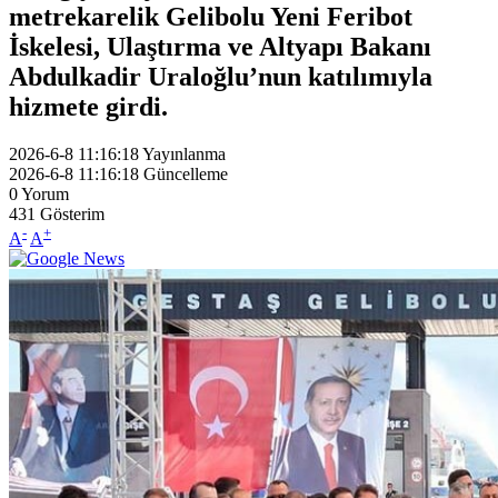
metrekarelik Gelibolu Yeni Feribot
İskelesi, Ulaştırma ve Altyapı Bakanı
Abdulkadir Uraloğlu’nun katılımıyla
hizmete girdi.
2026-6-8 11:16:18
Yayınlanma
2026-6-8 11:16:18
Güncelleme
0
Yorum
431
Gösterim
-
+
A
A