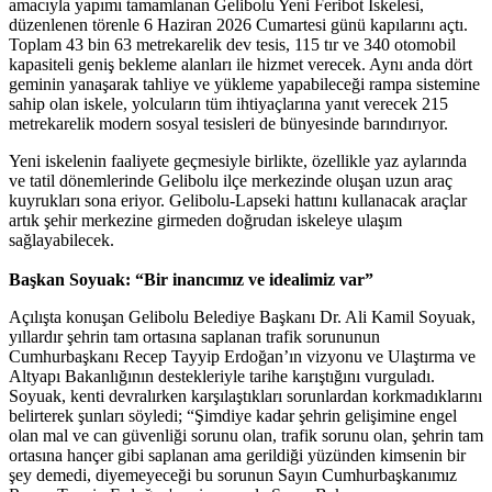
amacıyla yapımı tamamlanan Gelibolu Yeni Feribot İskelesi,
düzenlenen törenle 6 Haziran 2026 Cumartesi günü kapılarını açtı.
Toplam 43 bin 63 metrekarelik dev tesis, 115 tır ve 340 otomobil
kapasiteli geniş bekleme alanları ile hizmet verecek. Aynı anda dört
geminin yanaşarak tahliye ve yükleme yapabileceği rampa sistemine
sahip olan iskele, yolcuların tüm ihtiyaçlarına yanıt verecek 215
metrekarelik modern sosyal tesisleri de bünyesinde barındırıyor.
Yeni iskelenin faaliyete geçmesiyle birlikte, özellikle yaz aylarında
ve tatil dönemlerinde Gelibolu ilçe merkezinde oluşan uzun araç
kuyrukları sona eriyor. Gelibolu-Lapseki hattını kullanacak araçlar
artık şehir merkezine girmeden doğrudan iskeleye ulaşım
sağlayabilecek.
Başkan Soyuak: “Bir inancımız ve idealimiz var”
Açılışta konuşan Gelibolu Belediye Başkanı Dr. Ali Kamil Soyuak,
yıllardır şehrin tam ortasına saplanan trafik sorununun
Cumhurbaşkanı Recep Tayyip Erdoğan’ın vizyonu ve Ulaştırma ve
Altyapı Bakanlığının destekleriyle tarihe karıştığını vurguladı.
Soyuak, kenti devralırken karşılaştıkları sorunlardan korkmadıklarını
belirterek şunları söyledi; “Şimdiye kadar şehrin gelişimine engel
olan mal ve can güvenliği sorunu olan, trafik sorunu olan, şehrin tam
ortasına hançer gibi saplanan ama gerildiği yüzünden kimsenin bir
şey demedi, diyemeyeceği bu sorunun Sayın Cumhurbaşkanımız