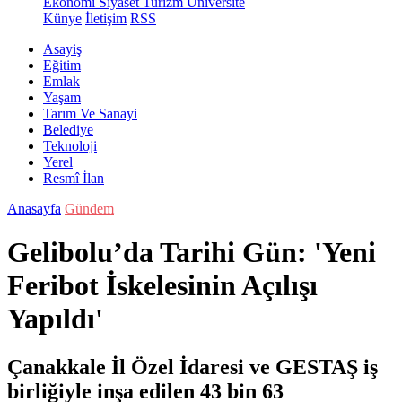
Ekonomi
Siyaset
Turizm
Üniversite
Künye
İletişim
RSS
Asayiş
Eğitim
Emlak
Yaşam
Tarım Ve Sanayi
Belediye
Teknoloji
Yerel
Resmî İlan
Anasayfa
Gündem
Gelibolu’da Tarihi Gün: 'Yeni
Feribot İskelesinin Açılışı
Yapıldı'
Çanakkale İl Özel İdaresi ve GESTAŞ iş
birliğiyle inşa edilen 43 bin 63