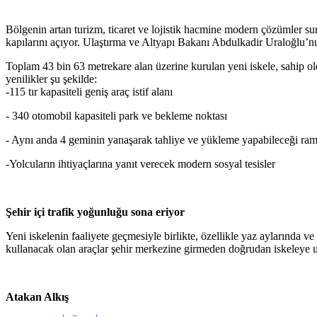
Bölgenin artan turizm, ticaret ve lojistik hacmine modern çözümler s
kapılarını açıyor. Ulaştırma ve Altyapı Bakanı Abdulkadir Uraloğlu’nun
Toplam 43 bin 63 metrekare alan üzerine kurulan yeni iskele, sahip o
yenilikler şu şekilde:
-115 tır kapasiteli geniş araç istif alanı
- 340 otomobil kapasiteli park ve bekleme noktası
- Aynı anda 4 geminin yanaşarak tahliye ve yükleme yapabileceği ram
-Yolcuların ihtiyaçlarına yanıt verecek modern sosyal tesisler
Şehir içi trafik yoğunluğu sona eriyor
Yeni iskelenin faaliyete geçmesiyle birlikte, özellikle yaz aylarında 
kullanacak olan araçlar şehir merkezine girmeden doğrudan iskeleye ul
Atakan Alkış