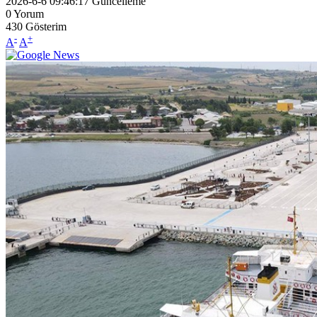
2026-6-6 09:46:17
Güncelleme
0
Yorum
430
Gösterim
-
+
A
A