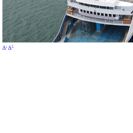
-
+
A
A