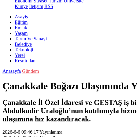
Ekonomi
Siyaset
Turizm
Üniversite
Künye
İletişim
RSS
Asayiş
Eğitim
Emlak
Yaşam
Tarım Ve Sanayi
Belediye
Teknoloji
Yerel
Resmî İlan
Anasayfa
Gündem
Çanakkale Boğazı Ulaşımında Ye
Çanakkale İl Özel İdaresi ve GESTAŞ iş bir
Abdulkadir Uraloğlu’nun katılımıyla hizmet
ulaşımına hız kazandıracak.
2026-6-6 09:46:17
Yayınlanma