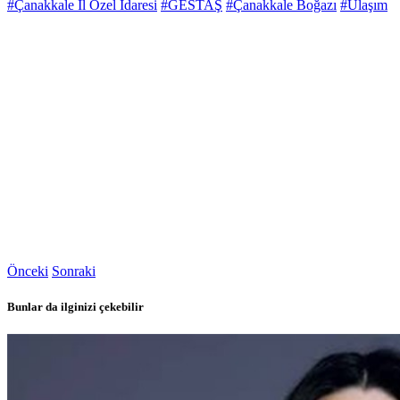
#Çanakkale İl Özel İdaresi
#GESTAŞ
#Çanakkale Boğazı
#Ulaşım
Önceki
Sonraki
Bunlar da ilginizi çekebilir