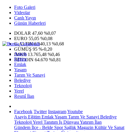
Foto Galeri
Videolar
Canlı Yayın
Günün Haberleri
DOLAR
47,60
%0,07
EURO
55,05
%0,08
G.ALTIN
6.540,13
%0,68
GÜMÜŞ
95
%-0,20
Asayiş
IMKB
13.765,48
%0,46
Eğitim
BITCOIN
64.670
%0,81
Emlak
Yaşam
Tarım Ve Sanayi
Belediye
Teknoloji
Yerel
Resmî İlan
Facebook
Twitter
Instagram
Youtube
Asayiş
Eğitim
Emlak
Yaşam
Tarım Ve Sanayi
Belediye
Teknoloji
Yerel
Tanıtım
İş Dünyası
Yatırım
İlan
Gündem
İlçe - Belde
Spor
Sağlık
Magazin
Kültür Ve Sanat