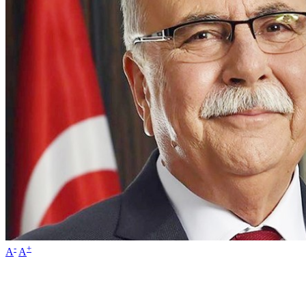
-
+
A
A