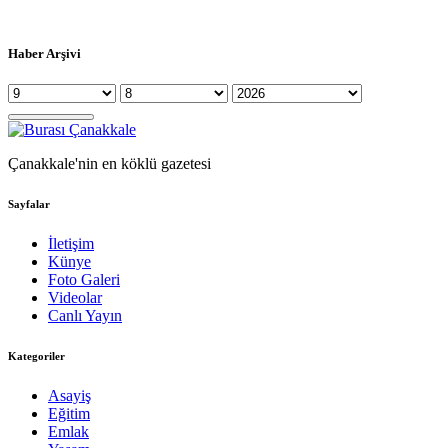
Haber Arşivi
Çanakkale'nin en köklü gazetesi
Sayfalar
İletişim
Künye
Foto Galeri
Videolar
Canlı Yayın
Kategoriler
Asayiş
Eğitim
Emlak