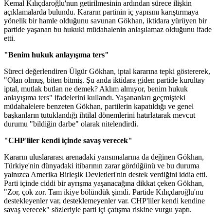
Kemal Kılıçdaroğlu'nun getirilmesinin ardından sürece ilişkin
açıklamalarda bulundu. Kararın partinin iç yapısını karıştırmaya
yönelik bir hamle olduğunu savunan Gökhan, iktidara yürüyen bir
partide yaşanan bu hukuki müdahalenin anlaşılamaz olduğunu ifade
etti.
"Benim hukuk anlayışıma ters"
Süreci değerlendiren Ülgür Gökhan, iptal kararına tepki göstererek,
"Olan olmuş, biten bitmiş. Şu anda iktidara giden partide kurultay
iptal, mutlak butlan ne demek? Aklım almıyor, benim hukuk
anlayışıma ters" ifadelerini kullandı. Yaşananları geçmişteki
müdahalelere benzeten Gökhan, partilerin kapatıldığı ve genel
başkanların tutuklandığı ihtilal dönemlerini hatırlatarak mevcut
durumu "bildiğin darbe" olarak nitelendirdi.
"CHP'liler kendi içinde savaş verecek"
Kararın uluslararası arenadaki yansımalarına da değinen Gökhan,
Türkiye'nin dünyadaki itibarının zarar gördüğünü ve bu duruma
yalnızca Amerika Birleşik Devletleri'nin destek verdiğini iddia etti.
Parti içinde ciddi bir ayrışma yaşanacağına dikkat çeken Gökhan,
"Zor, çok zor. Tam ikiye bölündük şimdi. Partide Kılıçdaroğlu'nu
destekleyenler var, desteklemeyenler var. CHP'liler kendi kendine
savaş verecek" sözleriyle parti içi çatışma riskine vurgu yaptı.