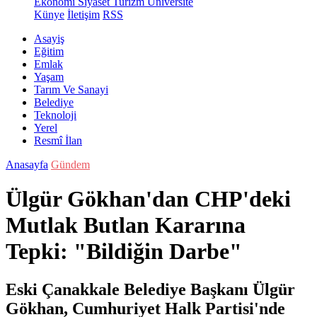
Ekonomi
Siyaset
Turizm
Üniversite
Künye
İletişim
RSS
Asayiş
Eğitim
Emlak
Yaşam
Tarım Ve Sanayi
Belediye
Teknoloji
Yerel
Resmî İlan
Anasayfa
Gündem
Ülgür Gökhan'dan CHP'deki
Mutlak Butlan Kararına
Tepki: "Bildiğin Darbe"
Eski Çanakkale Belediye Başkanı Ülgür
Gökhan, Cumhuriyet Halk Partisi'nde