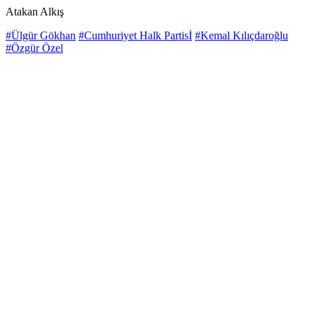
Atakan Alkış
#Ülgür Gökhan
#Cumhuriyet Halk Partisİ
#Kemal Kılıçdaroğlu
#Özgür Özel