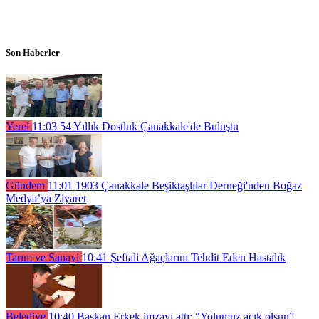
Son Haberler
Yerel
11:03
54 Yıllık Dostluk Çanakkale'de Buluştu
Gündem
11:01
1903 Çanakkale Beşiktaşlılar Derneği'nden Boğaz
Medya’ya Ziyaret
Tarım ve Sanayi
10:41
Şeftali Ağaçlarını Tehdit Eden Hastalık
Belediye
10:40
Başkan Erkek imzayı attı; “Yolumuz açık olsun”