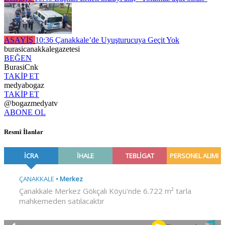
ASAYİŞ
10:36
Çanakkale’de Uyuşturucuya Geçit Yok
burasicanakkalegazetesi
BEĞEN
BurasiCnk
TAKİP ET
medyabogaz
TAKİP ET
@bogazmedyatv
ABONE OL
Resmî İlanlar