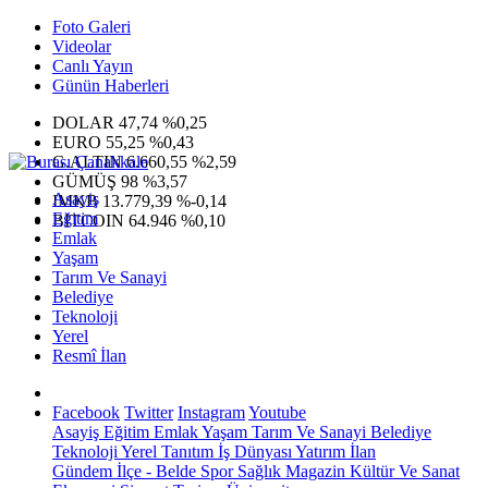
Foto Galeri
Videolar
Canlı Yayın
Günün Haberleri
DOLAR
47,74
%0,25
EURO
55,25
%0,43
G.ALTIN
6.660,55
%2,59
GÜMÜŞ
98
%3,57
Asayiş
IMKB
13.779,39
%-0,14
Eğitim
BITCOIN
64.946
%0,10
Emlak
Yaşam
Tarım Ve Sanayi
Belediye
Teknoloji
Yerel
Resmî İlan
Facebook
Twitter
Instagram
Youtube
Asayiş
Eğitim
Emlak
Yaşam
Tarım Ve Sanayi
Belediye
Teknoloji
Yerel
Tanıtım
İş Dünyası
Yatırım
İlan
Gündem
İlçe - Belde
Spor
Sağlık
Magazin
Kültür Ve Sanat