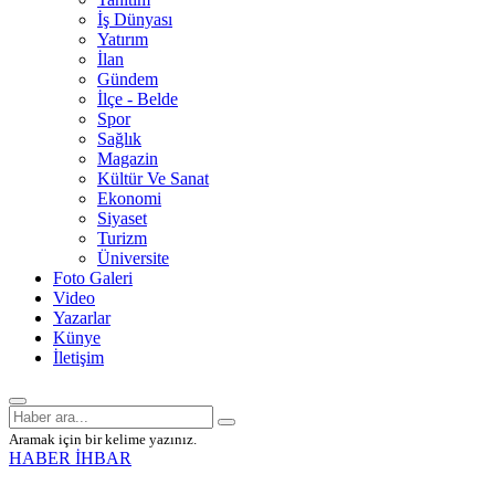
İş Dünyası
Yatırım
İlan
Gündem
İlçe - Belde
Spor
Sağlık
Magazin
Kültür Ve Sanat
Ekonomi
Siyaset
Turizm
Üniversite
Foto Galeri
Video
Yazarlar
Künye
İletişim
Aramak için bir kelime yazınız.
HABER İHBAR