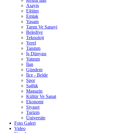
Resmî İlan
Asayiş
Eğitim
Emlak
Yaşam
Tarım Ve Sanayi
Belediye
Teknoloji
Yerel
Tanıtım
İş Dünyası
Yatırım
İlan
Gündem
İlçe - Belde
Spor
Sağlık
Magazin
Kültür Ve Sanat
Ekonomi
Siyaset
Turizm
Üniversite
Foto Galeri
Video