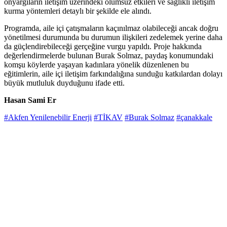
önyargıların iletişim üzerindeki olumsuz etkileri ve sağlıklı iletişim
kurma yöntemleri detaylı bir şekilde ele alındı.
Programda, aile içi çatışmaların kaçınılmaz olabileceği ancak doğru
yönetilmesi durumunda bu durumun ilişkileri zedelemek yerine daha
da güçlendirebileceği gerçeğine vurgu yapıldı. Proje hakkında
değerlendirmelerde bulunan Burak Solmaz, paydaş konumundaki
komşu köylerde yaşayan kadınlara yönelik düzenlenen bu
eğitimlerin, aile içi iletişim farkındalığına sunduğu katkılardan dolayı
büyük mutluluk duyduğunu ifade etti.
Hasan Sami Er
#Akfen Yenilenebilir Enerji
#TİKAV
#Burak Solmaz
#çanakkale