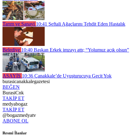
Tarım ve Sanayi
10:41
Şeftali Ağaçlarını Tehdit Eden Hastalık
Belediye
10:40
Başkan Erkek imzayı attı; “Yolumuz açık olsun”
ASAYİŞ
10:36
Çanakkale’de Uyuşturucuya Geçit Yok
burasicanakkalegazetesi
BEĞEN
BurasiCnk
TAKİP ET
medyabogaz
TAKİP ET
@bogazmedyatv
ABONE OL
Resmî İlanlar