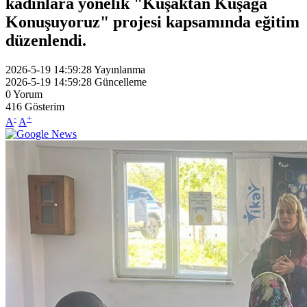
kadınlara yönelik "Kuşaktan Kuşağa
Konuşuyoruz" projesi kapsamında eğitim
düzenlendi.
2026-5-19 14:59:28
Yayınlanma
2026-5-19 14:59:28
Güncelleme
0
Yorum
416
Gösterim
-
+
A
A