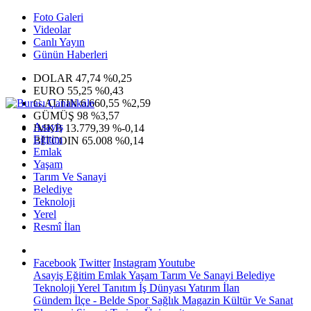
Foto Galeri
Videolar
Canlı Yayın
Günün Haberleri
DOLAR
47,74
%0,25
EURO
55,25
%0,43
G.ALTIN
6.660,55
%2,59
GÜMÜŞ
98
%3,57
Asayiş
IMKB
13.779,39
%-0,14
Eğitim
BITCOIN
65.008
%0,14
Emlak
Yaşam
Tarım Ve Sanayi
Belediye
Teknoloji
Yerel
Resmî İlan
Facebook
Twitter
Instagram
Youtube
Asayiş
Eğitim
Emlak
Yaşam
Tarım Ve Sanayi
Belediye
Teknoloji
Yerel
Tanıtım
İş Dünyası
Yatırım
İlan
Gündem
İlçe - Belde
Spor
Sağlık
Magazin
Kültür Ve Sanat