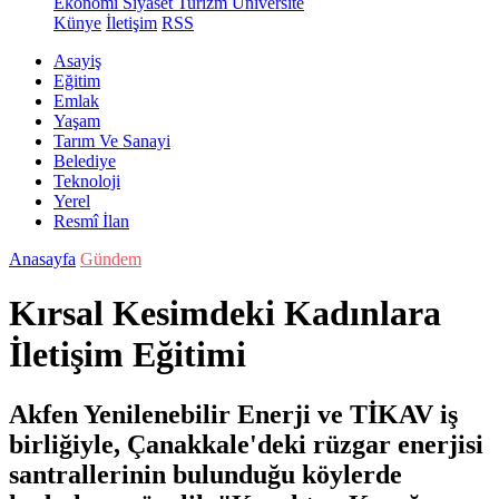
Ekonomi
Siyaset
Turizm
Üniversite
Künye
İletişim
RSS
Asayiş
Eğitim
Emlak
Yaşam
Tarım Ve Sanayi
Belediye
Teknoloji
Yerel
Resmî İlan
Anasayfa
Gündem
Kırsal Kesimdeki Kadınlara
İletişim Eğitimi
Akfen Yenilenebilir Enerji ve TİKAV iş
birliğiyle, Çanakkale'deki rüzgar enerjisi
santrallerinin bulunduğu köylerde