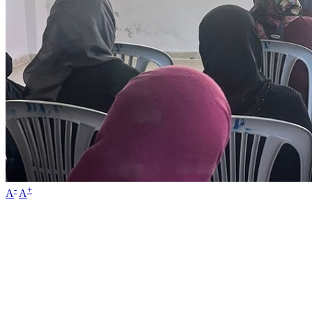
-
+
A
A