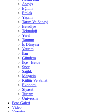
Asayiş
Eğitim
Emlak
Yaşam
Tarım Ve Sanayi
Belediye
Teknoloji
Yerel
Tanıtım
İş Dünyası
Yatırım
İlan
Gündem
İlçe - Belde
Spor
Sağlık
Magazin
Kültür Ve Sanat
Ekonomi
Siyaset
Turizm
Üniversite
Foto Galeri
Video
Yazarlar