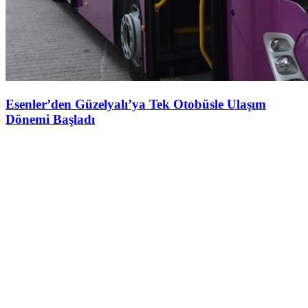
Esenler’den Güzelyalı’ya Tek Otobüsle Ulaşım
Dönemi Başladı