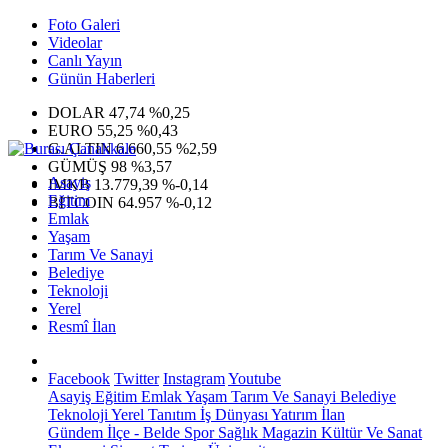
Foto Galeri
Videolar
Canlı Yayın
Günün Haberleri
DOLAR
47,74
%0,25
EURO
55,25
%0,43
G.ALTIN
6.660,55
%2,59
GÜMÜŞ
98
%3,57
Asayiş
IMKB
13.779,39
%-0,14
Eğitim
BITCOIN
64.957
%-0,12
Emlak
Yaşam
Tarım Ve Sanayi
Belediye
Teknoloji
Yerel
Resmî İlan
Facebook
Twitter
Instagram
Youtube
Asayiş
Eğitim
Emlak
Yaşam
Tarım Ve Sanayi
Belediye
Teknoloji
Yerel
Tanıtım
İş Dünyası
Yatırım
İlan
Gündem
İlçe - Belde
Spor
Sağlık
Magazin
Kültür Ve Sanat