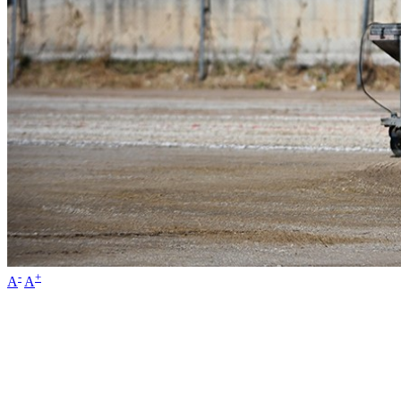
-
+
A
A