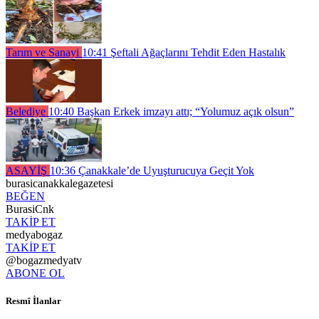
Tarım ve Sanayi
10:41
Şeftali Ağaçlarını Tehdit Eden Hastalık
Belediye
10:40
Başkan Erkek imzayı attı; “Yolumuz açık olsun”
ASAYİŞ
10:36
Çanakkale’de Uyuşturucuya Geçit Yok
burasicanakkalegazetesi
BEĞEN
BurasiCnk
TAKİP ET
medyabogaz
TAKİP ET
@bogazmedyatv
ABONE OL
Resmî İlanlar