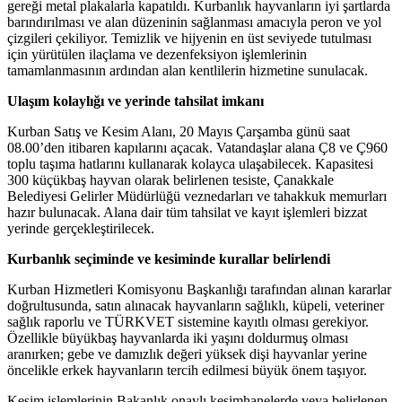
gereği metal plakalarla kapatıldı. Kurbanlık hayvanların iyi şartlarda
barındırılması ve alan düzeninin sağlanması amacıyla peron ve yol
çizgileri çekiliyor. Temizlik ve hijyenin en üst seviyede tutulması
için yürütülen ilaçlama ve dezenfeksiyon işlemlerinin
tamamlanmasının ardından alan kentlilerin hizmetine sunulacak.
Ulaşım kolaylığı ve yerinde tahsilat imkanı
Kurban Satış ve Kesim Alanı, 20 Mayıs Çarşamba günü saat
08.00’den itibaren kapılarını açacak. Vatandaşlar alana Ç8 ve Ç960
toplu taşıma hatlarını kullanarak kolayca ulaşabilecek. Kapasitesi
300 küçükbaş hayvan olarak belirlenen tesiste, Çanakkale
Belediyesi Gelirler Müdürlüğü veznedarları ve tahakkuk memurları
hazır bulunacak. Alana dair tüm tahsilat ve kayıt işlemleri bizzat
yerinde gerçekleştirilecek.
Kurbanlık seçiminde ve kesiminde kurallar belirlendi
Kurban Hizmetleri Komisyonu Başkanlığı tarafından alınan kararlar
doğrultusunda, satın alınacak hayvanların sağlıklı, küpeli, veteriner
sağlık raporlu ve TÜRKVET sistemine kayıtlı olması gerekiyor.
Özellikle büyükbaş hayvanlarda iki yaşını doldurmuş olması
aranırken; gebe ve damızlık değeri yüksek dişi hayvanlar yerine
öncelikle erkek hayvanların tercih edilmesi büyük önem taşıyor.
Kesim işlemlerinin Bakanlık onaylı kesimhanelerde veya belirlenen