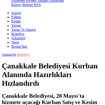
Ekonomi
Siyaset
Turizm
Üniversite
Künye
İletişim
RSS
Asayiş
Eğitim
Emlak
Yaşam
Tarım Ve Sanayi
Belediye
Teknoloji
Yerel
Resmî İlan
Anasayfa
Belediye
Çanakkale Belediyesi Kurban
Alanında Hazırlıkları
Hızlandırdı
Çanakkale Belediyesi, 20 Mayıs'ta
hizmete açacağı Kurban Satış ve Kesim