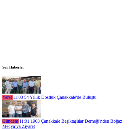
Son Haberler
Yerel
11:03
54 Yıllık Dostluk Çanakkale'de Buluştu
Gündem
11:01
1903 Çanakkale Beşiktaşlılar Derneği'nden Boğaz
Medya’ya Ziyaret