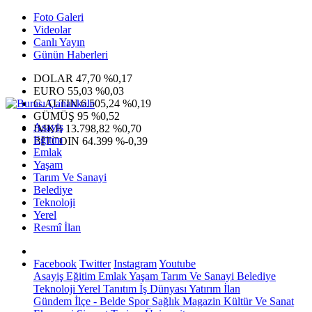
Foto Galeri
Videolar
Canlı Yayın
Günün Haberleri
DOLAR
47,70
%0,17
EURO
55,03
%0,03
G.ALTIN
6.505,24
%0,19
GÜMÜŞ
95
%0,52
Asayiş
IMKB
13.798,82
%0,70
Eğitim
BITCOIN
64.399
%-0,39
Emlak
Yaşam
Tarım Ve Sanayi
Belediye
Teknoloji
Yerel
Resmî İlan
Facebook
Twitter
Instagram
Youtube
Asayiş
Eğitim
Emlak
Yaşam
Tarım Ve Sanayi
Belediye
Teknoloji
Yerel
Tanıtım
İş Dünyası
Yatırım
İlan
Gündem
İlçe - Belde
Spor
Sağlık
Magazin
Kültür Ve Sanat