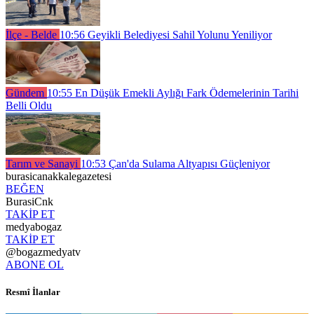
İlçe - Belde
10:56
Geyikli Belediyesi Sahil Yolunu Yeniliyor
Gündem
10:55
En Düşük Emekli Aylığı Fark Ödemelerinin Tarihi
Belli Oldu
Tarım ve Sanayi
10:53
Çan'da Sulama Altyapısı Güçleniyor
burasicanakkalegazetesi
BEĞEN
BurasiCnk
TAKİP ET
medyabogaz
TAKİP ET
@bogazmedyatv
ABONE OL
Resmî İlanlar