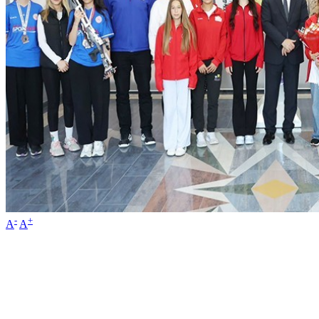
-
+
A
A