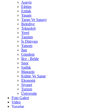
Asayiş
Eğitim
Emlak
Yaşam
Tarım Ve Sanayi
Belediye
Teknoloji
Yerel
Tanıtım
İş Dünyası
Yatırım
İlan
Gündem
İlçe - Belde
Spor
Sağlık
Magazin
Kültür Ve Sanat
Ekonomi
Siyaset
Turizm
Üniversite
Foto Galeri
Video
Yazarlar