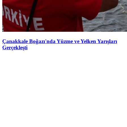
Çanakkale Boğazı'nda Yüzme ve Yelken Yarışları
Gerçekleşti