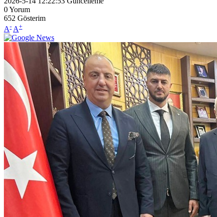
2026-5-14 12:22:53
Güncelleme
0
Yorum
652
Gösterim
-
+
A
A