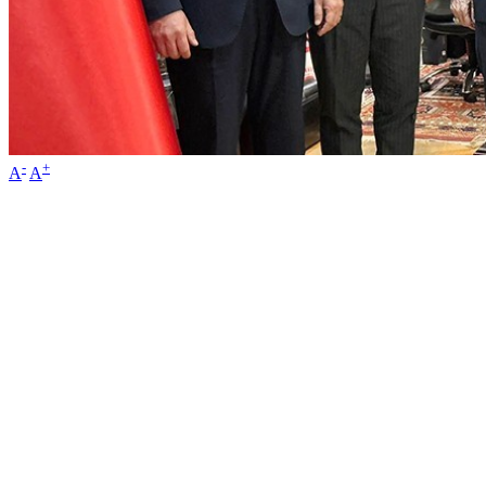
-
+
A
A