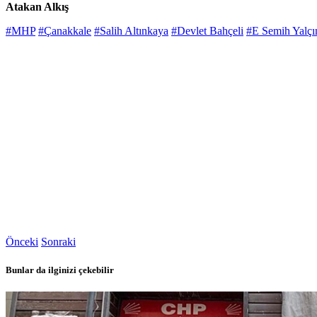
Atakan Alkış
#MHP
#Çanakkale
#Salih Altınkaya
#Devlet Bahçeli
#E Semih Yalçı
Önceki
Sonraki
Bunlar da ilginizi çekebilir