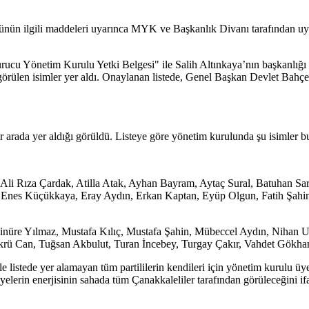
ünün ilgili maddeleri uyarınca MYK ve Başkanlık Divanı tarafından uy
cu Yönetim Kurulu Yetki Belgesi" ile Salih Altınkaya’nın başkanlığı al
 görülen isimler yer aldı. Onaylanan listede, Genel Başkan Devlet Bahç
bir arada yer aldığı görüldü. Listeye göre yönetim kurulunda şu isimler 
Ali Rıza Çardak, Atilla Atak, Ayhan Bayram, Aytaç Sural, Batuhan Sar
Enes Küçükkaya, Eray Aydın, Erkan Kaptan, Eyüp Olgun, Fatih Şahin
Minüre Yılmaz, Mustafa Kılıç, Mustafa Şahin, Mübeccel Aydın, Niha
Şükrü Can, Tuğsan Akbulut, Turan İncebey, Turgay Çakır, Vahdet Gökha
e listede yer alamayan tüm partililerin kendileri için yönetim kurulu ü
erin enerjisinin sahada tüm Çanakkaleliler tarafından görüleceğini ifad