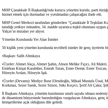
MHP Çanakkale İl Başkanlığı'nda kurucu yönetim kurulu, parti tüzüğ
hizmet etmek için durmadan ve yorulmadan çalışacağını ifade etti.
MHP Genel Merkezi tarafından gönderilen "Çanakkale İl Teşkilatı Kuru
tanıdığı yetkiye istinaden, 34. madde uyarınca teşkil olunması uygun
Yalçın’ın imzaları yer alıyor.
Yönetim Kurulunda Yer Alan İsimler
50 kişilik yeni yönetim kurulunda tecrübeli isimler ile genç üyelerin 
•Başkan: Salih Altınkaya
•Üyeler: Ahmet Akça, Ahmet Şahin, Ahsen Melike Fıçıcı, Ali Maleri, 
Emirkan Kürşat Karabiber, Emrah Turan, Emre Demir, Emre Tezcan, 
Hüseyin Arslan, Hüseyin Işık.
•Üyeler (Devamı): Mediye Buse Efendioğlu, Mikail Mustafa Ünal, 
Korkmaz, Sezer Sanık, Sezer Sözen, Sıtkı Keçeci, Şerif Ali Çakır, 
İl Başkanı Altınkaya, yönetim kurulunun sınırlı sayıda olması nedeniyl
de dinamizmi bünyesinde barındırdığını vurgulayan Altınkaya, genç üyel
hemşerilerine açık olduğunu dile getirdi.