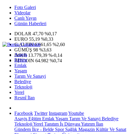
Foto Galeri
Videolar
Canlı Yayın
Günün Haberleri
DOLAR
47,70
%0,17
EURO
55,19
%0,33
G.ALTIN
6.661,65
%2,60
GÜMÜŞ
98
%3,63
Asayiş
IMKB
13.779,39
%-0,14
Eğitim
BITCOIN
64.982
%0,74
Emlak
Yaşam
Tarım Ve Sanayi
Belediye
Teknoloji
Yerel
Resmî İlan
Facebook
Twitter
Instagram
Youtube
Asayiş
Eğitim
Emlak
Yaşam
Tarım Ve Sanayi
Belediye
Teknoloji
Yerel
Tanıtım
İş Dünyası
Yatırım
İlan
Gündem
İlçe - Belde
Spor
Sağlık
Magazin
Kültür Ve Sanat