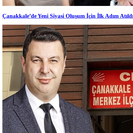
Çanakkale’de Yeni Siyasi Oluşum İçin İlk Adım Atıld