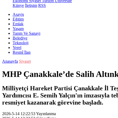
Ekonomi
Siyaset
Turizm
Üniversite
Künye
İletişim
RSS
Asayiş
Eğitim
Emlak
Yaşam
Tarım Ve Sanayi
Belediye
Teknoloji
Yerel
Resmî İlan
Anasayfa
Siyaset
MHP Çanakkale’de Salih Altınk
Milliyetçi Hareket Partisi Çanakkale İl T
Yardımcısı E. Semih Yalçın'ın imzasıyla te
resmiyet kazanarak görevine başladı.
2026-5-14 12:22:53
Yayınlanma