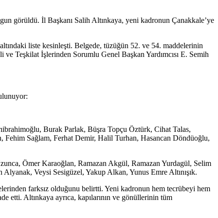
gun görüldü. İl Başkanı Salih Altınkaya, yeni kadronun Çanakkale’ye
tındaki liste kesinleşti. Belgede, tüzüğün 52. ve 54. maddelerinin
eli ve Teşkilat İşlerinden Sorumlu Genel Başkan Yardımcısı E. Semih
bulunuyor:
ıibrahimoğlu, Burak Parlak, Büşra Topçu Öztürk, Cihat Talas,
, Fehim Sağlam, Ferhat Demir, Halil Turhan, Hasancan Döndüoğlu,
n Uzunca, Ömer Karaoğlan, Ramazan Akgül, Ramazan Yurdagül, Selim
n Alyanak, Veysi Sesigüzel, Yakup Alkan, Yunus Emre Altınışık.
yelerinden farksız olduğunu belirtti. Yeni kadronun hem tecrübeyi hem
e etti. Altınkaya ayrıca, kapılarının ve gönüllerinin tüm