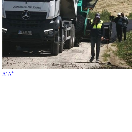
-
+
A
A