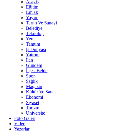
Asayiş
Eğitim
Emlak
Yaşam
Tarım Ve Sanayi
Belediye
Teknoloji
Yerel
Tanıtım
İş Dünyası
Yatırım
İlan
Gündem
İlçe - Belde
Spor
Sağlık
Magazin
Kültür Ve Sanat
Ekonomi
Siyaset
Turizm
Üniversite
Foto Galeri
Video
Yazarlar