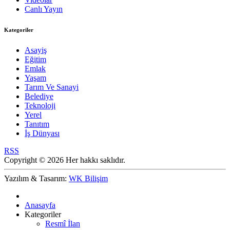
Canlı Yayın
Kategoriler
Asayiş
Eğitim
Emlak
Yaşam
Tarım Ve Sanayi
Belediye
Teknoloji
Yerel
Tanıtım
İş Dünyası
RSS
Copyright © 2026 Her hakkı saklıdır.
Yazılım & Tasarım:
WK Bilişim
Anasayfa
Kategoriler
Resmî İlan