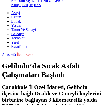
Ekonomi
Siyaset
Turizm
Üniversite
Künye
İletişim
RSS
Asayiş
Eğitim
Emlak
Yaşam
Tarım Ve Sanayi
Belediye
Teknoloji
Yerel
Resmî İlan
Anasayfa
İlçe - Belde
Gelibolu’da Sıcak Asfalt
Çalışmaları Başladı
Çanakkale İl Özel İdaresi, Gelibolu
ilçesine bağlı Ocaklı ve Güneyli köylerini
birbirine bağlayan 3 kilometrelik yolda