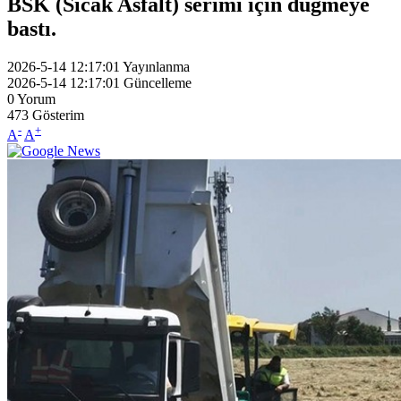
BSK (Sıcak Asfalt) serimi için düğmeye
bastı.
2026-5-14 12:17:01
Yayınlanma
2026-5-14 12:17:01
Güncelleme
0
Yorum
473
Gösterim
-
+
A
A