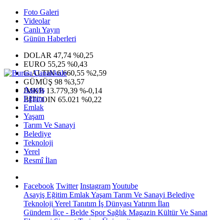
Foto Galeri
Videolar
Canlı Yayın
Günün Haberleri
DOLAR
47,74
%0,25
EURO
55,25
%0,43
G.ALTIN
6.660,55
%2,59
GÜMÜŞ
98
%3,57
Asayiş
IMKB
13.779,39
%-0,14
Eğitim
BITCOIN
65.021
%0,22
Emlak
Yaşam
Tarım Ve Sanayi
Belediye
Teknoloji
Yerel
Resmî İlan
Facebook
Twitter
Instagram
Youtube
Asayiş
Eğitim
Emlak
Yaşam
Tarım Ve Sanayi
Belediye
Teknoloji
Yerel
Tanıtım
İş Dünyası
Yatırım
İlan
Gündem
İlçe - Belde
Spor
Sağlık
Magazin
Kültür Ve Sanat