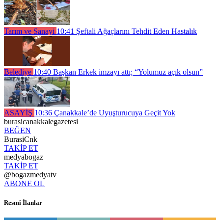
Tarım ve Sanayi
10:41
Şeftali Ağaçlarını Tehdit Eden Hastalık
Belediye
10:40
Başkan Erkek imzayı attı; “Yolumuz açık olsun”
ASAYİŞ
10:36
Çanakkale’de Uyuşturucuya Geçit Yok
burasicanakkalegazetesi
BEĞEN
BurasiCnk
TAKİP ET
medyabogaz
TAKİP ET
@bogazmedyatv
ABONE OL
Resmî İlanlar