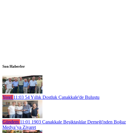
Son Haberler
Yerel
11:03
54 Yıllık Dostluk Çanakkale'de Buluştu
Gündem
11:01
1903 Çanakkale Beşiktaşlılar Derneği'nden Boğaz
Medya’ya Ziyaret