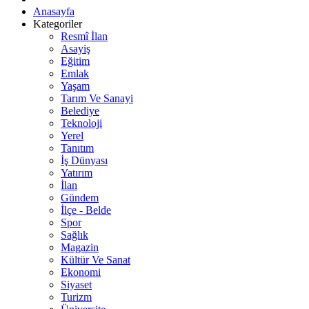
Anasayfa
Kategoriler
Resmî İlan
Asayiş
Eğitim
Emlak
Yaşam
Tarım Ve Sanayi
Belediye
Teknoloji
Yerel
Tanıtım
İş Dünyası
Yatırım
İlan
Gündem
İlçe - Belde
Spor
Sağlık
Magazin
Kültür Ve Sanat
Ekonomi
Siyaset
Turizm