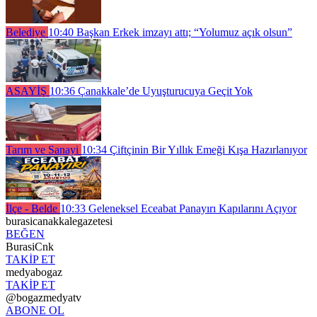
Belediye
10:40
Başkan Erkek imzayı attı; “Yolumuz açık olsun”
ASAYİŞ
10:36
Çanakkale’de Uyuşturucuya Geçit Yok
Tarım ve Sanayi
10:34
Çiftçinin Bir Yıllık Emeği Kışa Hazırlanıyor
İlçe - Belde
10:33
Geleneksel Eceabat Panayırı Kapılarını Açıyor
burasicanakkalegazetesi
BEĞEN
BurasiCnk
TAKİP ET
medyabogaz
TAKİP ET
@bogazmedyatv
ABONE OL