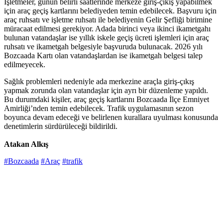
İşletmeler, günün belirli saatlerinde merkeze giriş-çıkış yapabilmek
için araç geçiş kartlarını belediyeden temin edebilecek. Başvuru için
araç ruhsatı ve işletme ruhsatı ile belediyenin Gelir Şefliği birimine
müracaat edilmesi gerekiyor. Adada birinci veya ikinci ikametgahı
bulunan vatandaşlar ise yıllık iskele geçiş ücreti işlemleri için araç
ruhsatı ve ikametgah belgesiyle başvuruda bulunacak. 2026 yılı
Bozcaada Kartı olan vatandaşlardan ise ikametgah belgesi talep
edilmeyecek.
Sağlık problemleri nedeniyle ada merkezine araçla giriş-çıkış
yapmak zorunda olan vatandaşlar için ayrı bir düzenleme yapıldı.
Bu durumdaki kişiler, araç geçiş kartlarını Bozcaada İlçe Emniyet
Amirliği’nden temin edebilecek. Trafik uygulamasının sezon
boyunca devam edeceği ve belirlenen kurallara uyulması konusunda
denetimlerin sürdürüleceği bildirildi.
Atakan Alkış
#Bozcaada
#Araç
#trafik