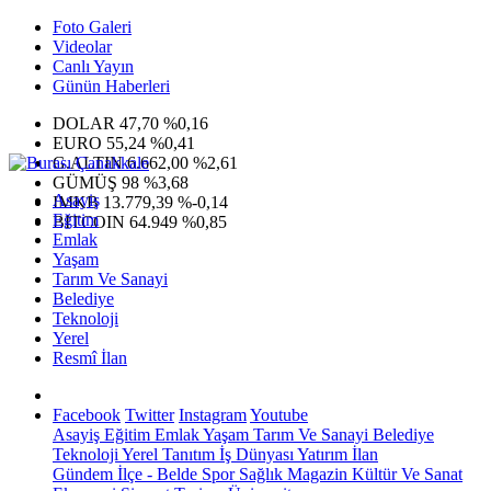
Foto Galeri
Videolar
Canlı Yayın
Günün Haberleri
DOLAR
47,70
%0,16
EURO
55,24
%0,41
G.ALTIN
6.662,00
%2,61
GÜMÜŞ
98
%3,68
Asayiş
IMKB
13.779,39
%-0,14
Eğitim
BITCOIN
64.949
%0,85
Emlak
Yaşam
Tarım Ve Sanayi
Belediye
Teknoloji
Yerel
Resmî İlan
Facebook
Twitter
Instagram
Youtube
Asayiş
Eğitim
Emlak
Yaşam
Tarım Ve Sanayi
Belediye
Teknoloji
Yerel
Tanıtım
İş Dünyası
Yatırım
İlan
Gündem
İlçe - Belde
Spor
Sağlık
Magazin
Kültür Ve Sanat