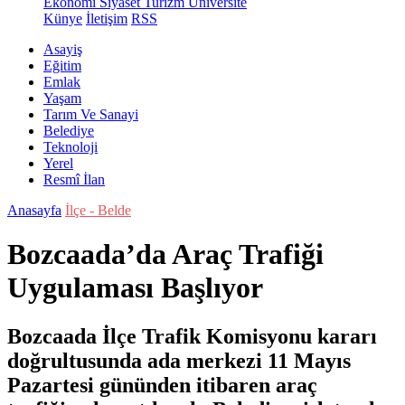
Ekonomi
Siyaset
Turizm
Üniversite
Künye
İletişim
RSS
Asayiş
Eğitim
Emlak
Yaşam
Tarım Ve Sanayi
Belediye
Teknoloji
Yerel
Resmî İlan
Anasayfa
İlçe - Belde
Bozcaada’da Araç Trafiği
Uygulaması Başlıyor
Bozcaada İlçe Trafik Komisyonu kararı
doğrultusunda ada merkezi 11 Mayıs
Pazartesi gününden itibaren araç