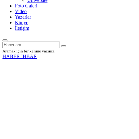
Üniversite
Foto Galeri
Video
Yazarlar
Künye
İletişim
Aramak için bir kelime yazınız.
HABER İHBAR