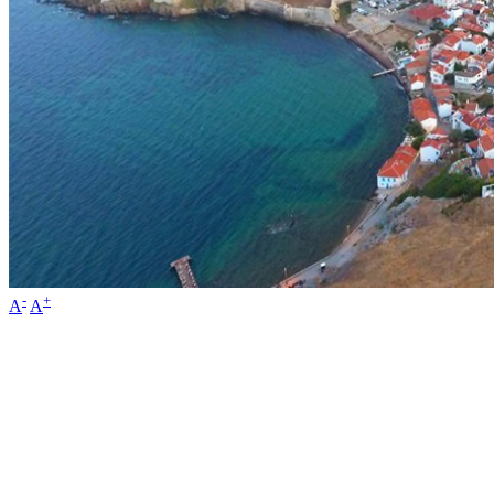
-
+
A
A