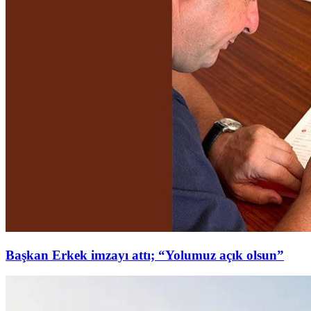
Başkan Erkek imzayı attı; “Yolumuz açık olsun”