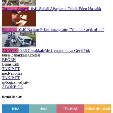
Tarım ve Sanayi
10:41
Şeftali Ağaçlarını Tehdit Eden Hastalık
Belediye
10:40
Başkan Erkek imzayı attı; “Yolumuz açık olsun”
ASAYİŞ
10:36
Çanakkale’de Uyuşturucuya Geçit Yok
burasicanakkalegazetesi
BEĞEN
BurasiCnk
TAKİP ET
medyabogaz
TAKİP ET
@bogazmedyatv
ABONE OL
Resmî İlanlar