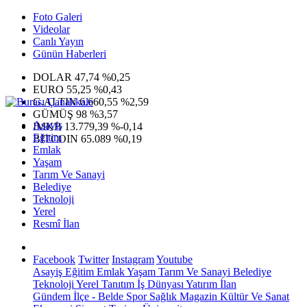
Foto Galeri
Videolar
Canlı Yayın
Günün Haberleri
DOLAR
47,74
%0,25
EURO
55,25
%0,43
G.ALTIN
6.660,55
%2,59
GÜMÜŞ
98
%3,57
Asayiş
IMKB
13.779,39
%-0,14
Eğitim
BITCOIN
65.089
%0,19
Emlak
Yaşam
Tarım Ve Sanayi
Belediye
Teknoloji
Yerel
Resmî İlan
Facebook
Twitter
Instagram
Youtube
Asayiş
Eğitim
Emlak
Yaşam
Tarım Ve Sanayi
Belediye
Teknoloji
Yerel
Tanıtım
İş Dünyası
Yatırım
İlan
Gündem
İlçe - Belde
Spor
Sağlık
Magazin
Kültür Ve Sanat