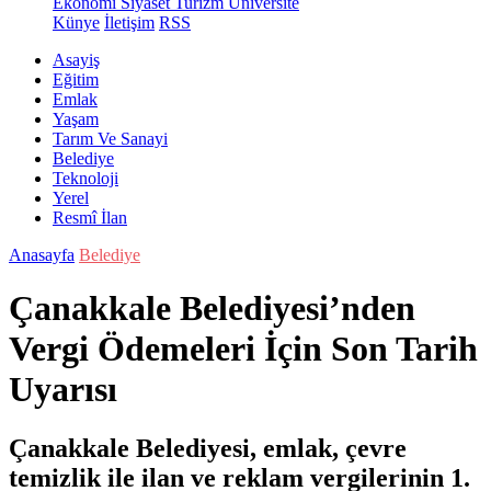
Ekonomi
Siyaset
Turizm
Üniversite
Künye
İletişim
RSS
Asayiş
Eğitim
Emlak
Yaşam
Tarım Ve Sanayi
Belediye
Teknoloji
Yerel
Resmî İlan
Anasayfa
Belediye
Çanakkale Belediyesi’nden
Vergi Ödemeleri İçin Son Tarih
Uyarısı
Çanakkale Belediyesi, emlak, çevre
temizlik ile ilan ve reklam vergilerinin 1.