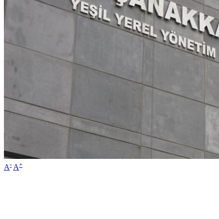
-
+
A
A