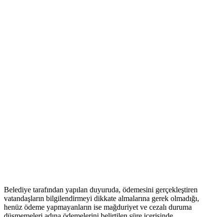
Belediye tarafından yapılan duyuruda, ödemesini gerçekleştiren
vatandaşların bilgilendirmeyi dikkate almalarına gerek olmadığı,
henüz ödeme yapmayanların ise mağduriyet ve cezalı duruma
düşmemeleri adına ödemelerini belirtilen süre içerisinde