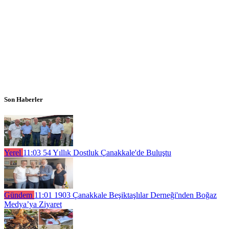
Son Haberler
Yerel
11:03
54 Yıllık Dostluk Çanakkale'de Buluştu
Gündem
11:01
1903 Çanakkale Beşiktaşlılar Derneği'nden Boğaz
Medya’ya Ziyaret