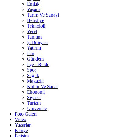
Emlak
Yaşam
Tarım Ve Sanayi
Belediye
Teknoloji
Yerel
Tanıtım
İş Dünyası
Yatırım
İlan
Gündem
İlçe - Belde
Spor
Sağlık
Magazin
Kültür Ve Sanat
Ekonomi
Siyaset
Turizm
Üniversite
Foto Galeri
Video
Yazarlar
Künye
İletişim