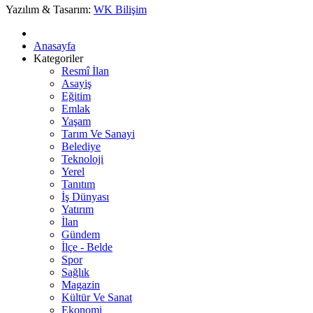
Yazılım & Tasarım:
WK Bilişim
Anasayfa
Kategoriler
Resmî İlan
Asayiş
Eğitim
Emlak
Yaşam
Tarım Ve Sanayi
Belediye
Teknoloji
Yerel
Tanıtım
İş Dünyası
Yatırım
İlan
Gündem
İlçe - Belde
Spor
Sağlık
Magazin
Kültür Ve Sanat
Ekonomi