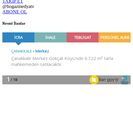
TAKİP ET
@bogazmedyatv
ABONE OL
Resmî İlanlar