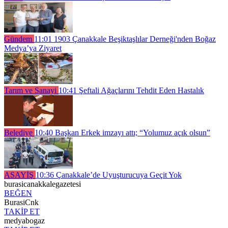
Gündem
11:01
1903 Çanakkale Beşiktaşlılar Derneği'nden Boğaz
Medya’ya Ziyaret
Tarım ve Sanayi
10:41
Şeftali Ağaçlarını Tehdit Eden Hastalık
Belediye
10:40
Başkan Erkek imzayı attı; “Yolumuz açık olsun”
ASAYİŞ
10:36
Çanakkale’de Uyuşturucuya Geçit Yok
burasicanakkalegazetesi
BEĞEN
BurasiCnk
TAKİP ET
medyabogaz