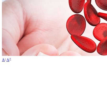
-
+
A
A