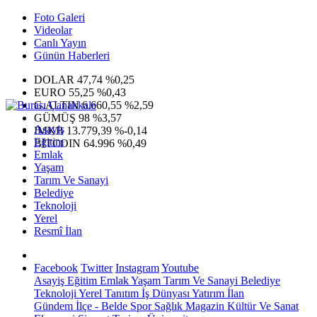
Foto Galeri
Videolar
Canlı Yayın
Günün Haberleri
DOLAR
47,74
%0,25
EURO
55,25
%0,43
G.ALTIN
6.660,55
%2,59
GÜMÜŞ
98
%3,57
Asayiş
IMKB
13.779,39
%-0,14
Eğitim
BITCOIN
64.996
%0,49
Emlak
Yaşam
Tarım Ve Sanayi
Belediye
Teknoloji
Yerel
Resmî İlan
Facebook
Twitter
Instagram
Youtube
Asayiş
Eğitim
Emlak
Yaşam
Tarım Ve Sanayi
Belediye
Teknoloji
Yerel
Tanıtım
İş Dünyası
Yatırım
İlan
Gündem
İlçe - Belde
Spor
Sağlık
Magazin
Kültür Ve Sanat