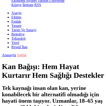
Ekonomi
Siyaset
Turizm
Üniversite
Künye
İletişim
RSS
Asayiş
Eğitim
Emlak
Yaşam
Tarım Ve Sanayi
Belediye
Teknoloji
Yerel
Resmî İlan
Anasayfa
Sağlık
Kan Bağışı: Hem Hayat
Kurtarır Hem Sağlığı Destekler
Tek kaynağı insan olan kan, yerine
konabilecek bir alternatifi olmadığı için
hayati önem taşıyor. Uzmanlar, 18–65 yaş