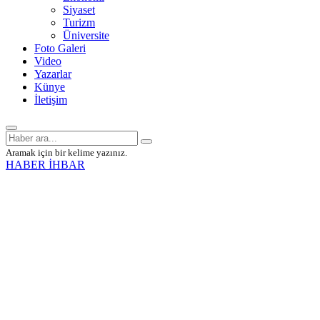
Siyaset
Turizm
Üniversite
Foto Galeri
Video
Yazarlar
Künye
İletişim
Aramak için bir kelime yazınız.
HABER İHBAR