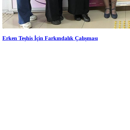
Erken Teşhis İçin Farkındalık Çalışması