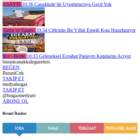
ASAYİŞ
10:36
Çanakkale’de Uyuşturucuya Geçit Yok
Tarım ve Sanayi
10:34
Çiftçinin Bir Yıllık Emeği Kışa Hazırlanıyor
İlçe - Belde
10:33
Geleneksel Eceabat Panayırı Kapılarını Açıyor
burasicanakkalegazetesi
BEĞEN
BurasiCnk
TAKİP ET
medyabogaz
TAKİP ET
@bogazmedyatv
ABONE OL
Resmî İlanlar