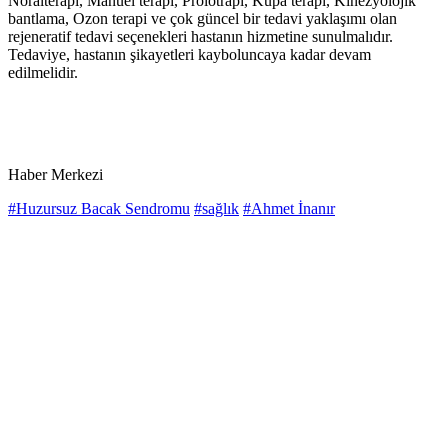
Nöralterapi, Manuel terapi, Prolotrapi, Kupa terapi, Kinezyolojik
bantlama, Ozon terapi ve çok güncel bir tedavi yaklaşımı olan
rejeneratif tedavi seçenekleri hastanın hizmetine sunulmalıdır.
Tedaviye, hastanın şikayetleri kayboluncaya kadar devam
edilmelidir.
Haber Merkezi
#Huzursuz Bacak Sendromu
#sağlık
#Ahmet İnanır