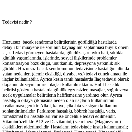
Tedavisi nedir ?
Huzursuz bacak sendromu belirtilerinin görüldüğü hastalarda
detaylı bir muayene ile sorunun kaynağının saptanması büyük önem
taşır. Tedavi görmeyen hastalarda, gündüz aşırı uyku hali, sıklıkla
günlük yaşamlarında, işlerinde, sosyal ilişkilerinde problemler,
konsantrasyon bozukluğu, unutkanlık, depresyona yatkınlık sık
görülür. Huzursuz bacak sendromunun tedavisinde hastalığın altında
yatan nedenleri (demir eksikliği, diyabet vs.) tedavi etmek amacı ile
ilaçlar kullanılabilir. Ayrıca kesin tanılı hastalarda İlaç tedavisi olarak
dopamin düzeyini artırıcı ilaçlar kullanılmaktadır. Hafif hastalık
belirtisi gösteren hastalarda günlük egzersizler, masajlar, soğuk veya
sıcak uygulamalar belirtilerin hafiflemesine yardımcı olur. Ayrıca
hastalığın ortaya çıkmasına neden olan ilaçların kullanımının
kısıtlanması gerekir. Alkol, kahve, çikolata ve sigara kullanımı
sonlandırılmalıdır. Parkinson hastalığı, böbrek hastalığı, varis,
romatizmal bir hastalıkları var ise öncelikle tedavi edilmelidir.
Vitamin(özellikle B12 ve D- vitamini,) ve mineral(Magnezyum)
eksiklikleri giderilmelidir. Hastaların tedavisinde kısıtlı kalınmamalı;