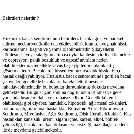
Belirtileri nelerdir ?
Huzursuz bacak sendromunun belirtileri: bacak ağrısı ve hareket
ettirme mecburiyeti(kolları da etkileyebilir), kramp, uyuşmak hissi,
karıncalanma, kaşıntı ve yanma olabilmektedir. Şikayetlerin
kötüleşmesi veya sıklığının artması uyku kalitesini ciddi etkilemekte
ve depresyon, panik bozukluk ve agresif tavırlara neden
olabilmektedir. Genellikle yavaş başlayıp tedrici olarak artış
göstermektedir. Bacaklarda hissedilen huzursuzluk hissini birçok
hastalık sağlayabiliyor. Huzursuz bacak sendromunda görülen bacak
şikayetleri genellikle bacakların hareket ettirilmesiyle
rahatlayabilmektedir, bu bulgular durgunlaşmış dokuda meydana
gelmektedir. Bulgular gün sonuna doğru, uzun istirahat ve gece
yarısında insanları daha çok rahatsız ediyor. Genetik kökenli
olabileceği gibi diyabet, hamilelik, hipotroidi, ağır metal toksinleri,
polinöropati, hormonal hastalıklar, Romatoid Artrit, Fibromiyalji
Sendromu, Miyofasiyal Ağrı Sendromu, Disk Hernileri(fıtıklar), Kas
hastalıklar, kansızlık, üremi, sigara içme, kafein, alkol, böbrek
yetmezliği, bacaklarda kan dolaşımı yetersizliği, bazı ilaçlar nedeni
ile de meydana gelebilmektedir.