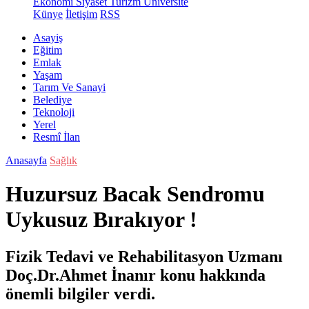
Ekonomi
Siyaset
Turizm
Üniversite
Künye
İletişim
RSS
Asayiş
Eğitim
Emlak
Yaşam
Tarım Ve Sanayi
Belediye
Teknoloji
Yerel
Resmî İlan
Anasayfa
Sağlık
Huzursuz Bacak Sendromu
Uykusuz Bırakıyor !
Fizik Tedavi ve Rehabilitasyon Uzmanı
Doç.Dr.Ahmet İnanır konu hakkında
önemli bilgiler verdi.