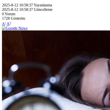
2025-8-12 10:58:37
Yayınlanma
2025-8-12 10:58:37
Güncelleme
0
Yorum
1728
Gösterim
-
+
A
A