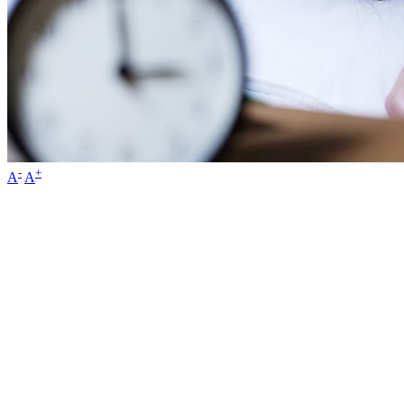
-
+
A
A