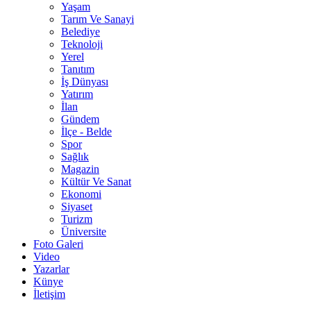
Yaşam
Tarım Ve Sanayi
Belediye
Teknoloji
Yerel
Tanıtım
İş Dünyası
Yatırım
İlan
Gündem
İlçe - Belde
Spor
Sağlık
Magazin
Kültür Ve Sanat
Ekonomi
Siyaset
Turizm
Üniversite
Foto Galeri
Video
Yazarlar
Künye
İletişim