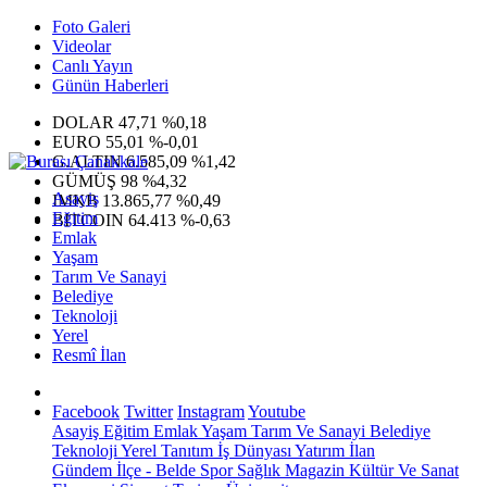
Foto Galeri
Videolar
Canlı Yayın
Günün Haberleri
DOLAR
47,71
%0,18
EURO
55,01
%-0,01
G.ALTIN
6.585,09
%1,42
GÜMÜŞ
98
%4,32
Asayiş
IMKB
13.865,77
%0,49
Eğitim
BITCOIN
64.413
%-0,63
Emlak
Yaşam
Tarım Ve Sanayi
Belediye
Teknoloji
Yerel
Resmî İlan
Facebook
Twitter
Instagram
Youtube
Asayiş
Eğitim
Emlak
Yaşam
Tarım Ve Sanayi
Belediye
Teknoloji
Yerel
Tanıtım
İş Dünyası
Yatırım
İlan
Gündem
İlçe - Belde
Spor
Sağlık
Magazin
Kültür Ve Sanat