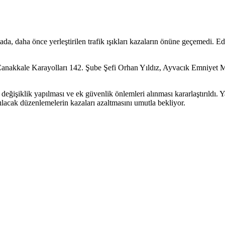
a, daha önce yerleştirilen trafik ışıkları kazaların önüne geçemedi. Edi
akkale Karayolları 142. Şube Şefi Orhan Yıldız, Ayvacık Emniyet Müd
eğişiklik yapılması ve ek güvenlik önlemleri alınması kararlaştırıldı.
pılacak düzenlemelerin kazaları azaltmasını umutla bekliyor.