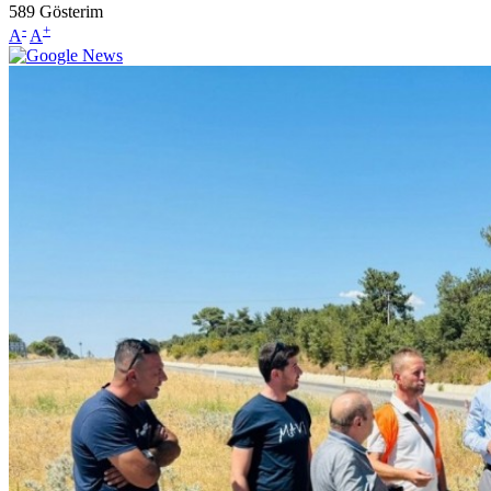
589
Gösterim
-
+
A
A