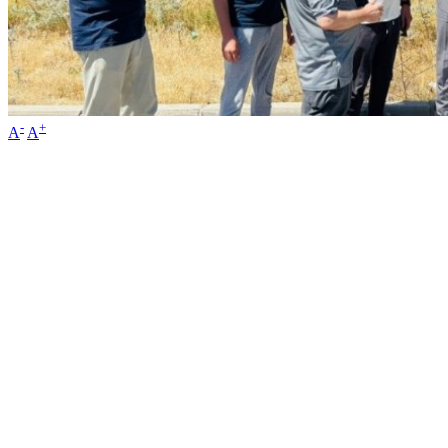
-
+
A
A