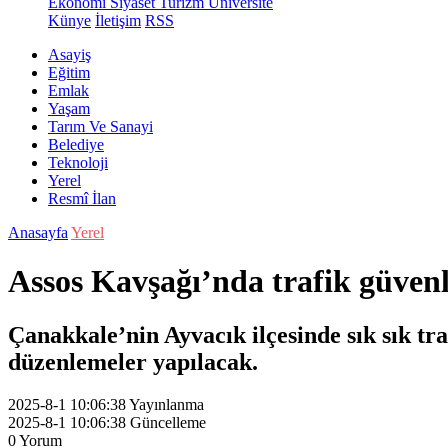
Ekonomi
Siyaset
Turizm
Üniversite
Künye
İletişim
RSS
Asayiş
Eğitim
Emlak
Yaşam
Tarım Ve Sanayi
Belediye
Teknoloji
Yerel
Resmî İlan
Anasayfa
Yerel
Assos Kavşağı’nda trafik güvenli
Çanakkale’nin Ayvacık ilçesinde sık sık tr
düzenlemeler yapılacak.
2025-8-1 10:06:38
Yayınlanma
2025-8-1 10:06:38
Güncelleme
0
Yorum