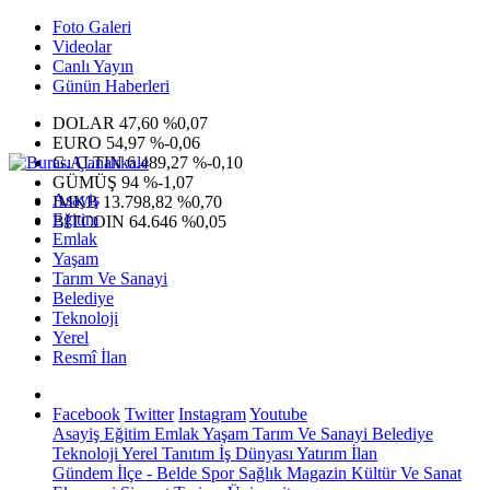
Foto Galeri
Videolar
Canlı Yayın
Günün Haberleri
DOLAR
47,60
%0,07
EURO
54,97
%-0,06
G.ALTIN
6.489,27
%-0,10
GÜMÜŞ
94
%-1,07
Asayiş
IMKB
13.798,82
%0,70
Eğitim
BITCOIN
64.646
%0,05
Emlak
Yaşam
Tarım Ve Sanayi
Belediye
Teknoloji
Yerel
Resmî İlan
Facebook
Twitter
Instagram
Youtube
Asayiş
Eğitim
Emlak
Yaşam
Tarım Ve Sanayi
Belediye
Teknoloji
Yerel
Tanıtım
İş Dünyası
Yatırım
İlan
Gündem
İlçe - Belde
Spor
Sağlık
Magazin
Kültür Ve Sanat