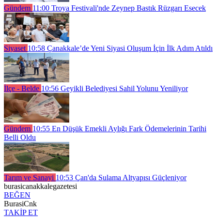
Gündem
11:00
Troya Festivali'nde Zeynep Bastık Rüzgarı Esecek
Siyaset
10:58
Çanakkale’de Yeni Siyasi Oluşum İçin İlk Adım Atıldı
İlçe - Belde
10:56
Geyikli Belediyesi Sahil Yolunu Yeniliyor
Gündem
10:55
En Düşük Emekli Aylığı Fark Ödemelerinin Tarihi
Belli Oldu
Tarım ve Sanayi
10:53
Çan'da Sulama Altyapısı Güçleniyor
burasicanakkalegazetesi
BEĞEN
BurasiCnk
TAKİP ET