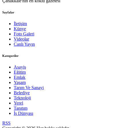
Çanakkale'nin en köklü gazetesi
Sayfalar
İletişim
Künye
Foto Galeri
Videolar
Canlı Yayın
Kategoriler
Asayiş
Eğitim
Emlak
Yaşam
Tarım Ve Sanayi
Belediye
Teknoloji
Yerel
Tanıtım
İş Dünyası
RSS