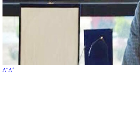
-
+
A
A