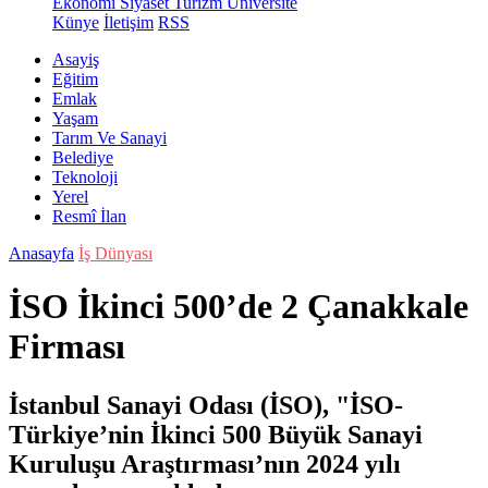
Ekonomi
Siyaset
Turizm
Üniversite
Künye
İletişim
RSS
Asayiş
Eğitim
Emlak
Yaşam
Tarım Ve Sanayi
Belediye
Teknoloji
Yerel
Resmî İlan
Anasayfa
İş Dünyası
İSO İkinci 500’de 2 Çanakkale
Firması
İstanbul Sanayi Odası (İSO), "İSO-
Türkiye’nin İkinci 500 Büyük Sanayi
Kuruluşu Araştırması’nın 2024 yılı