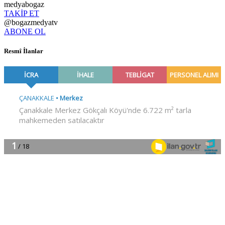
medyabogaz
TAKİP ET
@bogazmedyatv
ABONE OL
Resmî İlanlar