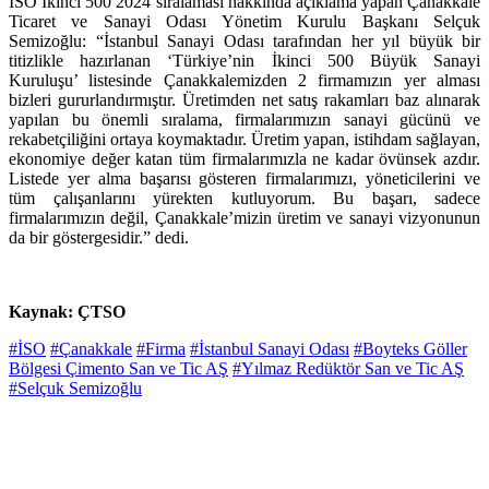
İSO İkinci 500 2024 sıralaması hakkında açıklama yapan Çanakkale
Ticaret ve Sanayi Odası Yönetim Kurulu Başkanı Selçuk
Semizoğlu: “İstanbul Sanayi Odası tarafından her yıl büyük bir
titizlikle hazırlanan ‘Türkiye’nin İkinci 500 Büyük Sanayi
Kuruluşu’ listesinde Çanakkalemizden 2 firmamızın yer alması
bizleri gururlandırmıştır. Üretimden net satış rakamları baz alınarak
yapılan bu önemli sıralama, firmalarımızın sanayi gücünü ve
rekabetçiliğini ortaya koymaktadır. Üretim yapan, istihdam sağlayan,
ekonomiye değer katan tüm firmalarımızla ne kadar övünsek azdır.
Listede yer alma başarısı gösteren firmalarımızı, yöneticilerini ve
tüm çalışanlarını yürekten kutluyorum. Bu başarı, sadece
firmalarımızın değil, Çanakkale’mizin üretim ve sanayi vizyonunun
da bir göstergesidir.” dedi.
Kaynak: ÇTSO
#İSO
#Çanakkale
#Firma
#İstanbul Sanayi Odası
#Boyteks Göller
Bölgesi Çimento San ve Tic AŞ
#Yılmaz Redüktör San ve Tic AŞ
#Selçuk Semizoğlu