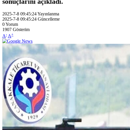
sonuçlarını açıkladı.
2025-7-8 09:45:24
Yayınlanma
2025-7-8 09:45:24
Güncelleme
0
Yorum
1907
Gösterim
-
+
A
A