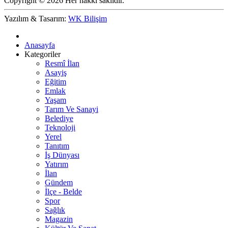
Copyright © 2026 Her hakkı saklıdır.
Yazılım & Tasarım:
WK Bilişim
Anasayfa
Kategoriler
Resmî İlan
Asayiş
Eğitim
Emlak
Yaşam
Tarım Ve Sanayi
Belediye
Teknoloji
Yerel
Tanıtım
İş Dünyası
Yatırım
İlan
Gündem
İlçe - Belde
Spor
Sağlık
Magazin