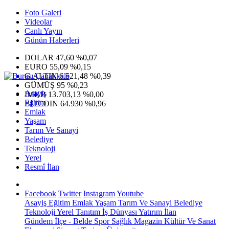
Foto Galeri
Videolar
Canlı Yayın
Günün Haberleri
DOLAR
47,60
%0,07
EURO
55,09
%0,15
G.ALTIN
6.521,48
%0,39
GÜMÜŞ
95
%0,23
Asayiş
IMKB
13.703,13
%0,00
Eğitim
BITCOIN
64.930
%0,96
Emlak
Yaşam
Tarım Ve Sanayi
Belediye
Teknoloji
Yerel
Resmî İlan
Facebook
Twitter
Instagram
Youtube
Asayiş
Eğitim
Emlak
Yaşam
Tarım Ve Sanayi
Belediye
Teknoloji
Yerel
Tanıtım
İş Dünyası
Yatırım
İlan
Gündem
İlçe - Belde
Spor
Sağlık
Magazin
Kültür Ve Sanat