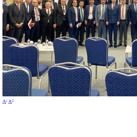
-
+
A
A