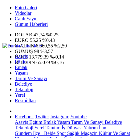
Foto Galeri
Videolar
Canlı Yayın
Günün Haberleri
DOLAR
47,74
%0,25
EURO
55,25
%0,43
G.ALTIN
6.660,55
%2,59
GÜMÜŞ
98
%3,57
Asayiş
IMKB
13.779,39
%-0,14
Eğitim
BITCOIN
65.079
%0,16
Emlak
Yaşam
Tarım Ve Sanayi
Belediye
Teknoloji
Yerel
Resmî İlan
Facebook
Twitter
Instagram
Youtube
Asayiş
Eğitim
Emlak
Yaşam
Tarım Ve Sanayi
Belediye
Teknoloji
Yerel
Tanıtım
İş Dünyası
Yatırım
İlan
Gündem
İlçe - Belde
Spor
Sağlık
Magazin
Kültür Ve Sanat