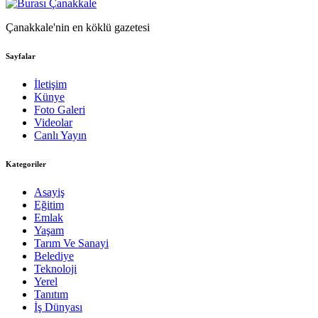
Çanakkale'nin en köklü gazetesi
Sayfalar
İletişim
Künye
Foto Galeri
Videolar
Canlı Yayın
Kategoriler
Asayiş
Eğitim
Emlak
Yaşam
Tarım Ve Sanayi
Belediye
Teknoloji
Yerel
Tanıtım
İş Dünyası