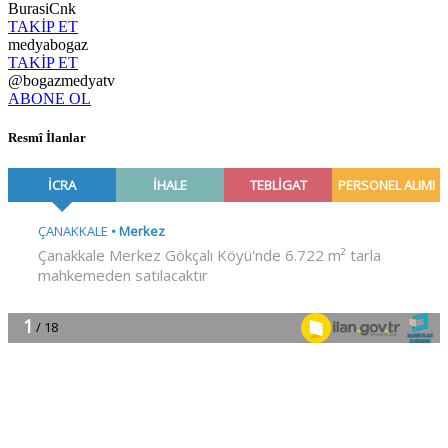
BurasiCnk
TAKİP ET
medyabogaz
TAKİP ET
@bogazmedyatv
ABONE OL
Resmî İlanlar