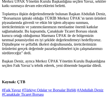
Merkez ÜPAK Yönetim Kurulu Başkanlığına seçilen Yavuz, sektöre
katkı sunmaya devam edeceklerini belirtti.
Toplantıya ilişkin değerlendirmede bulunan Başkan Abdullah Deniz,
“Borsamızın iştiraki olduğu TÜRİB Merkez ÜPAK’ın tarım ürünleri
piyasalarında güvenli ve etkin bir işlem altyapısı sunması,
üreticilerimizin ve yatırımcılarımızın menfaatine önemli katkılar
sağlamaktadır. Bu kapsamda, Çanakkale Ticaret Borsası olarak
kurucu ortağı olduğumuz Marmara ÜPAK ile de bölgemizin
tarımsal potansiyelini en iyi şekilde değerlendirmeyi hedefliyoruz.
Dijitalleşme ve şeffaflık ilkeleri doğrultusunda, üreticilerimizin
ürünlerini gerçek değerinde pazarlayabilmeleri için çalışmalarımızı
sürdüreceğiz” dedi.
Başkan Deniz, ayrıca Merkez ÜPAK Yönetim Kurulu Başkanlığına
seçilen Faik Yavuz’u tebrik ederek, yeni dönemde başarılar diledi.
Kaynak: ÇTB
#Faik Yavuz
#Türkiye Odalar ve Borsalar Birliği
#Abdullah Deniz
#Çanakkale Ticaret Borsası