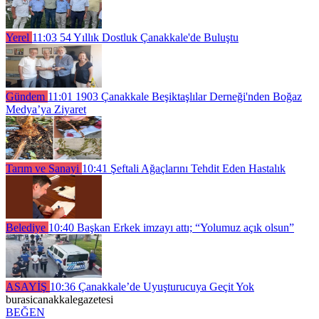
Yerel
11:03
54 Yıllık Dostluk Çanakkale'de Buluştu
Gündem
11:01
1903 Çanakkale Beşiktaşlılar Derneği'nden Boğaz
Medya’ya Ziyaret
Tarım ve Sanayi
10:41
Şeftali Ağaçlarını Tehdit Eden Hastalık
Belediye
10:40
Başkan Erkek imzayı attı; “Yolumuz açık olsun”
ASAYİŞ
10:36
Çanakkale’de Uyuşturucuya Geçit Yok
burasicanakkalegazetesi
BEĞEN