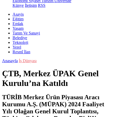
Ekonomi
Siyaset
Turizm
Üniversite
Künye
İletişim
RSS
Asayiş
Eğitim
Emlak
Yaşam
Tarım Ve Sanayi
Belediye
Teknoloji
Yerel
Resmî İlan
Anasayfa
İş Dünyası
ÇTB, Merkez ÜPAK Genel
Kurulu’na Katıldı
TÜRİB Merkez Ürün Piyasası Aracı
Kurumu A.Ş. (MÜPAK) 2024 Faaliyet
Yılı Olağan Genel Kurul Toplantısı,