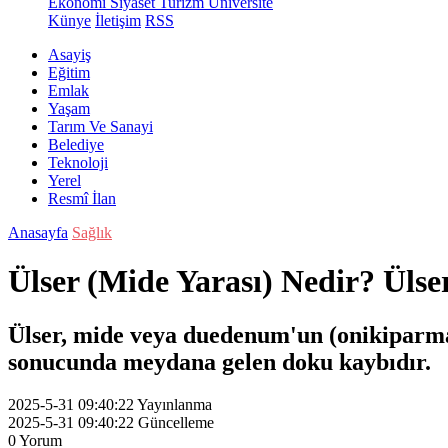
Ekonomi
Siyaset
Turizm
Üniversite
Künye
İletişim
RSS
Asayiş
Eğitim
Emlak
Yaşam
Tarım Ve Sanayi
Belediye
Teknoloji
Yerel
Resmî İlan
Anasayfa
Sağlık
Ülser (Mide Yarası) Nedir? Ülsere
Ülser, mide veya duedenum'un (onikiparmak 
sonucunda meydana gelen doku kaybıdır.
2025-5-31 09:40:22
Yayınlanma
2025-5-31 09:40:22
Güncelleme
0
Yorum