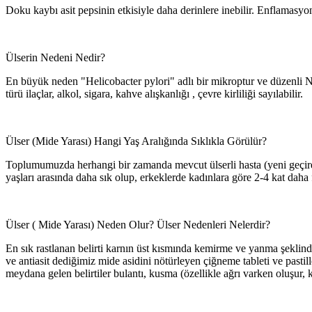
Doku kaybı asit pepsinin etkisiyle daha derinlere inebilir. Enflamasyo
Ülserin Nedeni Nedir?
En büyük neden "Helicobacter pylori" adlı bir mikroptur ve düzenli NSAİ
türü ilaçlar, alkol, sigara, kahve alışkanlığı , çevre kirliliği sayılabilir.
Ülser (Mide Yarası) Hangi Yaş Aralığında Sıklıkla Görülür?
Toplumumuzda herhangi bir zamanda mevcut ülserli hasta (yeni geçiren
yaşları arasında daha sık olup, erkeklerde kadınlara göre 2-4 kat daha
Ülser ( Mide Yarası) Neden Olur? Ülser Nedenleri Nelerdir?
En sık rastlanan belirti karnın üst kısmında kemirme ve yanma şeklin
ve antiasit dediğimiz mide asidini nötürleyen çiğneme tableti ve pastille
meydana gelen belirtiler bulantı, kusma (özellikle ağrı varken oluşur, k