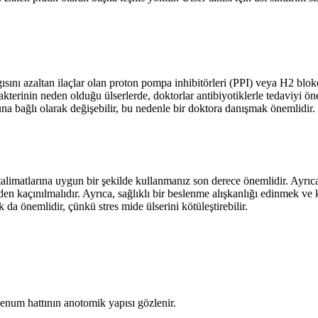
ısını azaltan ilaçlar olan proton pompa inhibitörleri (PPI) veya H2 bloker
akterinin neden olduğu ülserlerde, doktorlar antibiyotiklerle tedaviyi ön
una bağlı olarak değişebilir, bu nedenle bir doktora danışmak önemlidir.
talimatlarına uygun bir şekilde kullanmanız son derece önemlidir. Ayrıca,
inden kaçınılmalıdır. Ayrıca, sağlıklı bir beslenme alışkanlığı edinmek v
 da önemlidir, çünkü stres mide ülserini kötüleştirebilir.
enum hattının anotomik yapısı gözlenir.