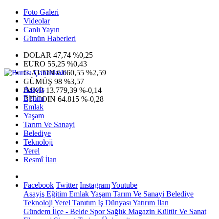
Foto Galeri
Videolar
Canlı Yayın
Günün Haberleri
DOLAR
47,74
%0,25
EURO
55,25
%0,43
G.ALTIN
6.660,55
%2,59
GÜMÜŞ
98
%3,57
Asayiş
IMKB
13.779,39
%-0,14
Eğitim
BITCOIN
64.815
%-0,28
Emlak
Yaşam
Tarım Ve Sanayi
Belediye
Teknoloji
Yerel
Resmî İlan
Facebook
Twitter
Instagram
Youtube
Asayiş
Eğitim
Emlak
Yaşam
Tarım Ve Sanayi
Belediye
Teknoloji
Yerel
Tanıtım
İş Dünyası
Yatırım
İlan
Gündem
İlçe - Belde
Spor
Sağlık
Magazin
Kültür Ve Sanat