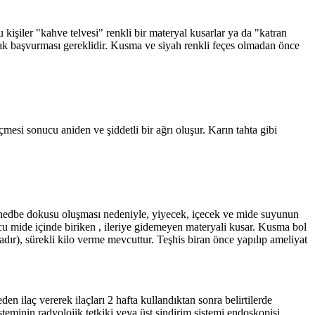
 kişiler "kahve telvesi" renkli bir materyal kusarlar ya da "katran
larak başvurması gereklidir. Kusma ve siyah renkli feçes olmadan önce
esi sonucu aniden ve şiddetli bir ağrı oluşur. Karın tahta gibi
a nedbe dokusu oluşması nedeniyle, yiyecek, içecek ve mide suyunun
u mide içinde biriken , ileriye gidemeyen materyali kusar. Kusma bol
ır), sürekli kilo verme mevcuttur. Teşhis biran önce yapılıp ameliyat
en ilaç vererek ilaçları 2 hafta kullandıktan sonra belirtilerde
steminin radyolojik tetkiki veya üst sindirim sistemi endoskopisi