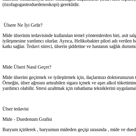
(özofagogastroduedenoskopi) gereklidir.
Ülsere Ne İyi Gelir?
Mide ülserinin tedavisinde kullanılan temel yöntemlerden biri, asit salg
iyileşmesine yardımcı olurlar. Ayrıca, Helikobakter pilori adı verilen b
katkı sağlar. Tedavi süreci, ülserin şiddetine ve hastanın sağlık durum
Mide Ülseri Nasıl Geçer?
Mide ülserini geçirmek ve iyileştirmek için, ilaçlarınızı doktorunuzun 
Örneğin, ülser ağrısını artırabilen sigara içmek ve aşırı alkol tüketim
yardımcı olabilir. Stresi azaltmak için rahatlama tekniklerini uygulamak
Ülser tedavisi
Mide - Duedenum Grafisi
Baryum içirilerek , baryumun mideden geçişi sırasında , mide ve dued