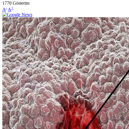
1770
Gösterim
-
+
A
A