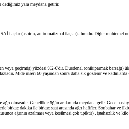
n dediğimiz yara meydana getirir.
 ilaçlar (aspirin, antiromatizmal ilaçlar) alımıdır. Diğer muhtemel neden
 veya geçirmiş) yüzdesi %2-6'dır. Duedenal (onikiparmak barsağı) ülse
 fazladır. Mide ülseri 60 yaşından sonra daha sık gözlenir ve kadınlarda
de ağrı olmasıdır. Genellikle öğün aralarında meydana gelir. Gece hast
rle birkaç dakika ile birkaç saat arasında ağrı hafifler. Sonbahar ve ilkba
usunca ağrının azalması veya kesilmesi çok tipiktir) , iştahsızlık ve kilo