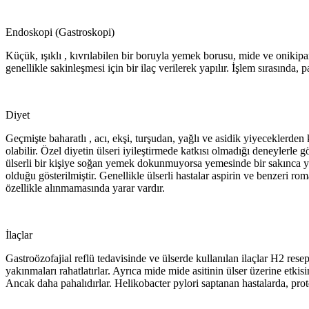
Endoskopi (Gastroskopi)
Küçük, ışıklı , kıvrılabilen bir boruyla yemek borusu, mide ve onikipa
genellikle sakinleşmesi için bir ilaç verilerek yapılır. İşlem sırasında, 
Diyet
Geçmişte baharatlı , acı, ekşi, turşudan, yağlı ve asidik yiyeceklerden 
olabilir. Özel diyetin ülseri iyileştirmede katkısı olmadığı deneylerle
ülserli bir kişiye soğan yemek dokunmuyorsa yemesinde bir sakınca yoktu
olduğu gösterilmiştir. Genellikle ülserli hastalar aspirin ve benzeri r
özellikle alınmamasında yarar vardır.
İlaçlar
Gastroözofajial reflü tedavisinde ve ülserde kullanılan ilaçlar H2 resep
yakınmaları rahatlatırlar. Ayrıca mide mide asitinin ülser üzerine etkis
Ancak daha pahalıdırlar. Helikobacter pylori saptanan hastalarda, protei