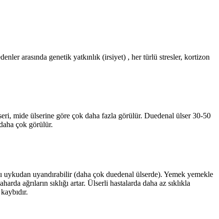
ler arasında genetik yatkınlık (irsiyet) , her türlü stresler, kortizon
ri, mide ülserine göre çok daha fazla görülür. Duedenal ülser 30-50
 daha çok görülür.
ayı uykudan uyandırabilir (daha çok duedenal ülserde). Yemek yemekle
harda ağrıların sıklığı artar. Ülserli hastalarda daha az sıklıkla
 kaybıdır.