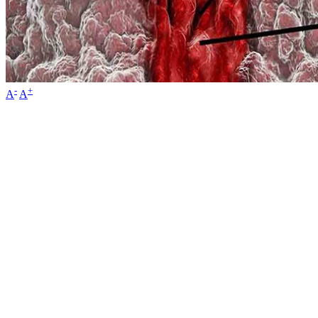
-
+
A
A