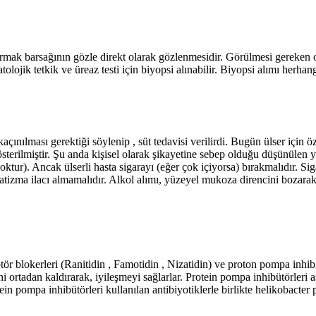
rmak barsağının gözle direkt olarak gözlenmesidir. Görülmesi gereken org
patolojik tetkik ve üreaz testi için biyopsi alınabilir. Biyopsi alımı herh
kaçınılması gerektiği söylenip , süt tedavisi verilirdi. Bugün ülser için 
 gösterilmiştir. Şu anda kişisel olarak şikayetine sebep olduğu düşünüle
r). Ancak ülserli hasta sigarayı (eğer çok içiyorsa) bırakmalıdır. Sigar
omatizma ilacı almamalıdır. Alkol alımı, yüzeyel mukoza direncini bozarak
tör blokerleri (Ranitidin , Famotidin , Nizatidin) ve proton pompa inhibi
ini ortadan kaldırarak, iyileşmeyi sağlarlar. Protein pompa inhibütörleri
n pompa inhibütörleri kullanılan antibiyotiklerle birlikte helikobacter p