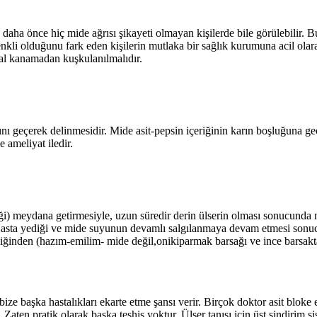
aha önce hiç mide ağrısı şikayeti olmayan kişilerde bile görülebilir. Bu
h renkli olduğunu fark eden kişilerin mutlaka bir sağlık kurumuna acil o
nal kanamadan kuşkulanılmalıdır.
 geçerek delinmesidir. Mide asit-pepsin içeriğinin karın boşluğuna geçm
e ameliyat iledir.
iği) meydana getirmesiyle, uzun süredir derin ülserin olması sonucund
. Hasta yediği ve mide suyunun devamlı salgılanmaya devam etmesi sonuc
ğinden (hazım-emilim- mide değil,onikiparmak barsağı ve ince barsaktad
ze başka hastalıkları ekarte etme şansı verir. Birçok doktor asit bloke ed
ten pratik olarak başka teşhis yoktur. Ülser tanısı için üst sindirim si