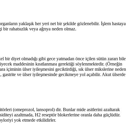
anların yaklaşık her yeri net bir şekilde gözlenebilir. İşlem hastaya
angi bir rahatsızlık veya ağrıya neden olmaz.
özel bir diyet olmadığı gibi gece yatmadan önce içilen sütün zararı bile
n yiyecek maddesinin kısıtlanması gerektiği söylenmektedir. (Örneğin
a içiminin ülser iyileşmesini geciktirdiği, sık ülser mikslerine neden
, gastrite ve ülser iyileşmesinde gecikmeye yol açabilir. Akut ülserde
törleri (omeprozol, lansoprol) dir. Bunlar mide asitlerini azaltarak
 asiditeyi azaltmada, H2 reseptör blokerlerine oranla daha güçlüdür.
yloriyi yok etmede etkilidirler.