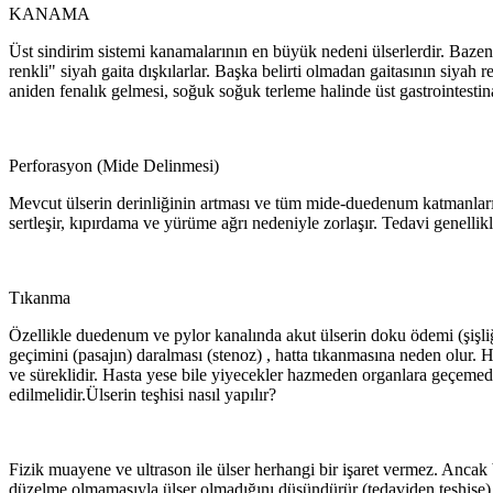
KANAMA
Üst sindirim sistemi kanamalarının en büyük nedeni ülserlerdir. Bazen d
renkli" siyah gaita dışkılarlar. Başka belirti olmadan gaitasının siya
aniden fenalık gelmesi, soğuk soğuk terleme halinde üst gastrointesti
Perforasyon (Mide Delinmesi)
Mevcut ülserin derinliğinin artması ve tüm mide-duedenum katmanlarını
sertleşir, kıpırdama ve yürüme ağrı nedeniyle zorlaşır. Tedavi genellikl
Tıkanma
Özellikle duedenum ve pylor kanalında akut ülserin doku ödemi (şişl
geçimini (pasajın) daralması (stenoz) , hatta tıkanmasına neden olur
ve süreklidir. Hasta yese bile yiyecekler hazmeden organlara geçemedi
edilmelidir.Ülserin teşhisi nasıl yapılır?
Fizik muayene ve ultrason ile ülser herhangi bir işaret vermez. Ancak bi
düzelme olmamasıyla ülser olmadığını düşündürür (tedaviden teşhise). Za