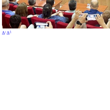
-
+
A
A