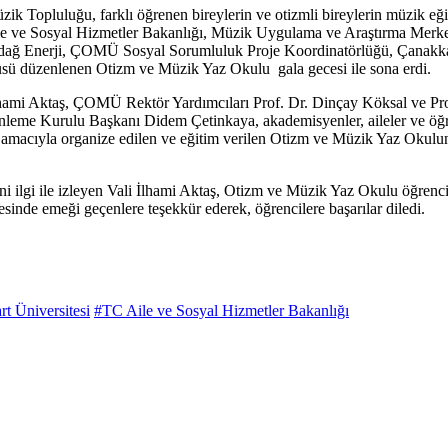
k Topluluğu, farklı öğrenen bireylerin ve otizmli bireylerin müzik eği
le ve Sosyal Hizmetler Bakanlığı, Müzik Uygulama ve Araştırma Merke
ağ Enerji, ÇOMÜ Sosyal Sorumluluk Proje Koordinatörlüğü, Çanakkale S
sü düzenlenen Otizm ve Müzik Yaz Okulu gala gecesi ile sona erdi.
ami Aktaş, ÇOMÜ Rektör Yardımcıları Prof. Dr. Dinçay Köksal ve Pro
 Kurulu Başkanı Didem Çetinkaya, akademisyenler, aileler ve öğrencile
k amacıyla organize edilen ve eğitim verilen Otizm ve Müzik Yaz Okulun
i ilgi ile izleyen Vali İlhami Aktaş, Otizm ve Müzik Yaz Okulu öğrencil
mesinde emeği geçenlere teşekkür ederek, öğrencilere başarılar diledi.
t Üniversitesi
#TC Aile ve Sosyal Hizmetler Bakanlığı