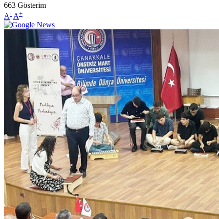
663
Gösterim
-
+
A
A