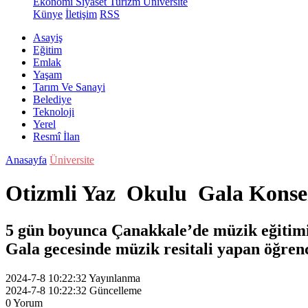
Ekonomi
Siyaset
Turizm
Üniversite
Künye
İletişim
RSS
Asayiş
Eğitim
Emlak
Yaşam
Tarım Ve Sanayi
Belediye
Teknoloji
Yerel
Resmî İlan
Anasayfa
Üniversite
Otizmli Yaz Okulu Gala Konse
5 gün boyunca Çanakkale’de müzik eğitimi 
Gala gecesinde müzik resitali yapan öğren
2024-7-8 10:22:32
Yayınlanma
2024-7-8 10:22:32
Güncelleme
0
Yorum