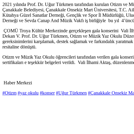
2021 yılında Prof. Dr. Uğur Türkmen tarafından kurulan Otizm ve Müzi
Çanakkale Belediyesi, Çanakkale Onsekiz Mart Üniversitesi, T.C. Ai
Kütahya Güzel Sanatlar Derneği, Gençlik ve Spor İl Müdürlüğü, Ulud
Derneği ve Sevda Canap And Müzik Vakfı iş birliğiyle bu yıl 4’üncü
ÇOMÜ Troya Kültür Merkezinde gerçekleşen gala konserini Vali İlh
Dekan V. Prof. Dr. Uğur Türkmen, Otizm ve Müzik Yaz Okulu Düzenleme
gereksinimlerini karşılamak, destek sağlamak ve farkındalık yaratma
resitaline dönüştü.
Otizm ve Müzik Yaz Okulu öğrencileri tarafından verilen gala konserin
sertifikaları e teşekkür belgeleri verildi. Vali İlhami Aktaş, düzenlen
Haber Merkezi
#Otizm
#yaz okulu
#konser
#Uğur Türkmen
#Çanakkale Onsekiz Mar