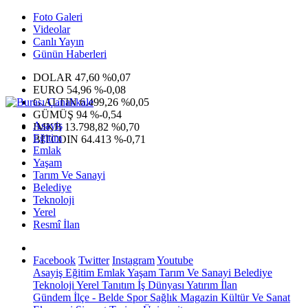
Foto Galeri
Videolar
Canlı Yayın
Günün Haberleri
DOLAR
47,60
%0,07
EURO
54,96
%-0,08
G.ALTIN
6.499,26
%0,05
GÜMÜŞ
94
%-0,54
Asayiş
IMKB
13.798,82
%0,70
Eğitim
BITCOIN
64.413
%-0,71
Emlak
Yaşam
Tarım Ve Sanayi
Belediye
Teknoloji
Yerel
Resmî İlan
Facebook
Twitter
Instagram
Youtube
Asayiş
Eğitim
Emlak
Yaşam
Tarım Ve Sanayi
Belediye
Teknoloji
Yerel
Tanıtım
İş Dünyası
Yatırım
İlan
Gündem
İlçe - Belde
Spor
Sağlık
Magazin
Kültür Ve Sanat