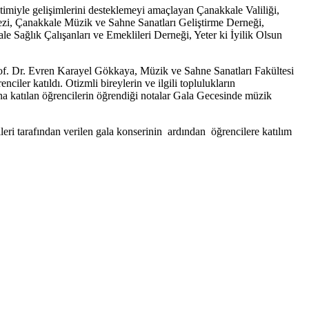
timiyle gelişimlerini desteklemeyi amaçlayan Çanakkale Valiliği,
zi, Çanakkale Müzik ve Sahne Sanatları Geliştirme Derneği,
ağlık Çalışanları ve Emeklileri Derneği, Yeter ki İyilik Olsun
f. Dr. Evren Karayel Gökkaya, Müzik ve Sahne Sanatları Fakültesi
r katıldı. Otizmli bireylerin ve ilgili toplulukların
a katılan öğrencilerin öğrendiği notalar Gala Gecesinde müzik
eri tarafından verilen gala konserinin ardından öğrencilere katılım