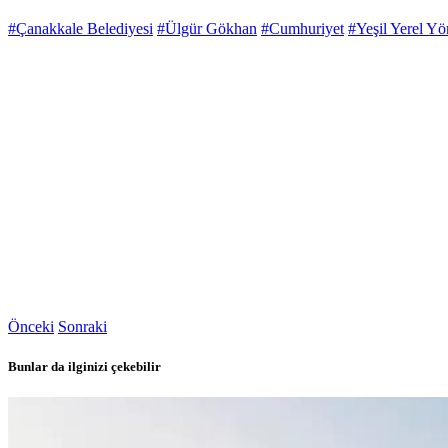
#Çanakkale Belediyesi
#Ülgür Gökhan
#Cumhuriyet
#Yeşil Yerel Yö
Önceki
Sonraki
Bunlar da ilginizi çekebilir