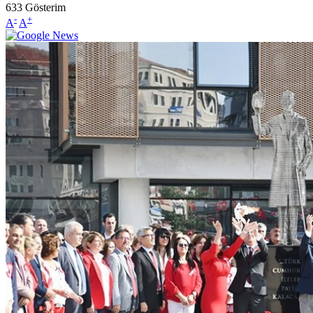
633
Gösterim
-
+
A
A