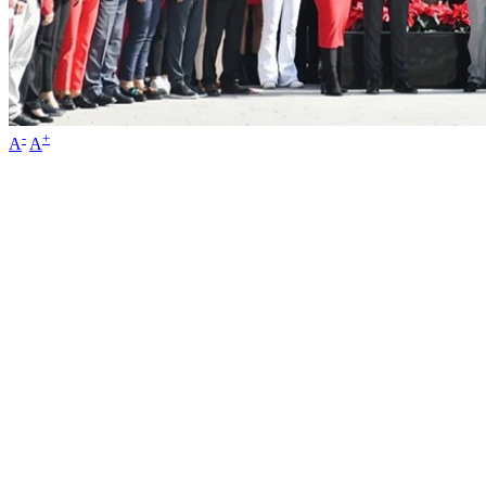
-
+
A
A