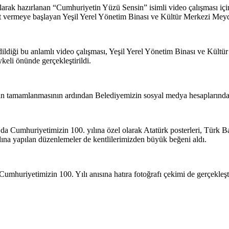
arak hazırlanan “Cumhuriyetin Yüzü Sensin” isimli video çalışması için
t vermeye başlayan Yeşil Yerel Yönetim Binası ve Kültür Merkezi Meyd
 edildiği bu anlamlı video çalışması, Yeşil Yerel Yönetim Binası ve K
ykeli önünde gerçekleştirildi.
arın tamamlanmasının ardından Belediyemizin sosyal medya hesaplarından
da Cumhuriyetimizin 100. yılına özel olarak Atatürk posterleri, Türk Ba
dına yapılan düzenlemeler de kentlilerimizden büyük beğeni aldı.
huriyetimizin 100. Yılı anısına hatıra fotoğrafı çekimi de gerçekleşti