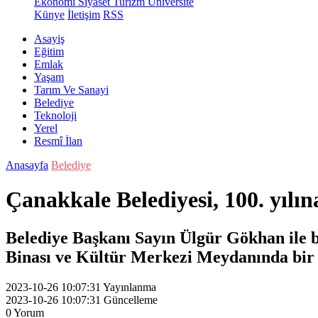
Ekonomi
Siyaset
Turizm
Üniversite
Künye
İletişim
RSS
Asayiş
Eğitim
Emlak
Yaşam
Tarım Ve Sanayi
Belediye
Teknoloji
Yerel
Resmî İlan
Anasayfa
Belediye
Çanakkale Belediyesi, 100. yılın
Belediye Başkanı Sayın Ülgür Gökhan ile b
Binası ve Kültür Merkezi Meydanında bir 
2023-10-26 10:07:31
Yayınlanma
2023-10-26 10:07:31
Güncelleme
0
Yorum