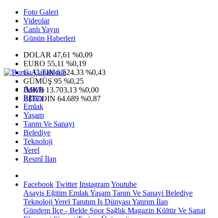
Foto Galeri
Videolar
Canlı Yayın
Günün Haberleri
DOLAR
47,61
%0,09
EURO
55,11
%0,19
G.ALTIN
6.524,33
%0,43
GÜMÜŞ
95
%0,25
Asayiş
IMKB
13.703,13
%0,00
Eğitim
BITCOIN
64.689
%0,87
Emlak
Yaşam
Tarım Ve Sanayi
Belediye
Teknoloji
Yerel
Resmî İlan
Facebook
Twitter
Instagram
Youtube
Asayiş
Eğitim
Emlak
Yaşam
Tarım Ve Sanayi
Belediye
Teknoloji
Yerel
Tanıtım
İş Dünyası
Yatırım
İlan
Gündem
İlçe - Belde
Spor
Sağlık
Magazin
Kültür Ve Sanat