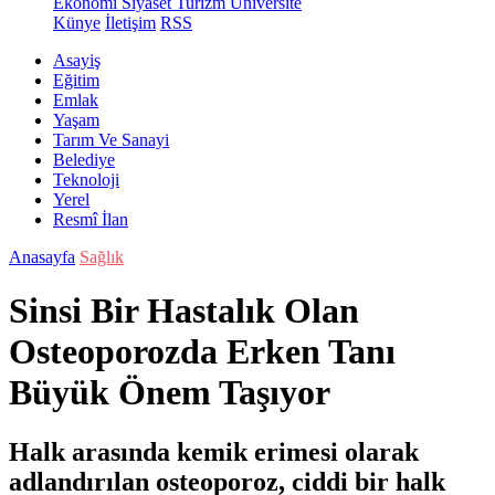
Ekonomi
Siyaset
Turizm
Üniversite
Künye
İletişim
RSS
Asayiş
Eğitim
Emlak
Yaşam
Tarım Ve Sanayi
Belediye
Teknoloji
Yerel
Resmî İlan
Anasayfa
Sağlık
Sinsi Bir Hastalık Olan
Osteoporozda Erken Tanı
Büyük Önem Taşıyor
Halk arasında kemik erimesi olarak
adlandırılan osteoporoz, ciddi bir halk