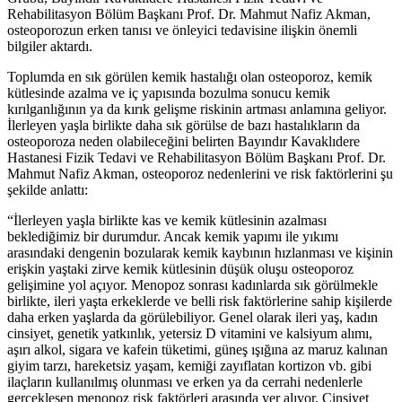
Rehabilitasyon Bölüm Başkanı Prof. Dr. Mahmut Nafiz Akman,
osteoporozun erken tanısı ve önleyici tedavisine ilişkin önemli
bilgiler aktardı.
Toplumda en sık görülen kemik hastalığı olan osteoporoz, kemik
kütlesinde azalma ve iç yapısında bozulma sonucu kemik
kırılganlığının ya da kırık gelişme riskinin artması anlamına geliyor.
İlerleyen yaşla birlikte daha sık görülse de bazı hastalıkların da
osteoporoza neden olabileceğini belirten Bayındır Kavaklıdere
Hastanesi Fizik Tedavi ve Rehabilitasyon Bölüm Başkanı Prof. Dr.
Mahmut Nafiz Akman, osteoporoz nedenlerini ve risk faktörlerini şu
şekilde anlattı:
“İlerleyen yaşla birlikte kas ve kemik kütlesinin azalması
beklediğimiz bir durumdur. Ancak kemik yapımı ile yıkımı
arasındaki dengenin bozularak kemik kaybının hızlanması ve kişinin
erişkin yaştaki zirve kemik kütlesinin düşük oluşu osteoporoz
gelişimine yol açıyor. Menopoz sonrası kadınlarda sık görülmekle
birlikte, ileri yaşta erkeklerde ve belli risk faktörlerine sahip kişilerde
daha erken yaşlarda da görülebiliyor. Genel olarak ileri yaş, kadın
cinsiyet, genetik yatkınlık, yetersiz D vitamini ve kalsiyum alımı,
aşırı alkol, sigara ve kafein tüketimi, güneş ışığına az maruz kalınan
giyim tarzı, hareketsiz yaşam, kemiği zayıflatan kortizon vb. gibi
ilaçların kullanılmış olunması ve erken ya da cerrahi nedenlerle
gerçekleşen menopoz risk faktörleri arasında yer alıyor. Cinsiyet