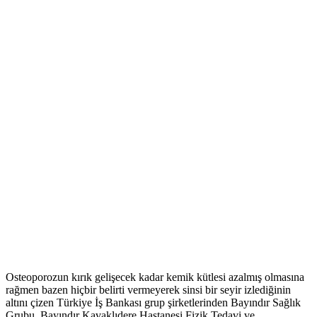
Osteoporozun kırık gelişecek kadar kemik kütlesi azalmış olmasına
rağmen bazen hiçbir belirti vermeyerek sinsi bir seyir izlediğinin
altını çizen Türkiye İş Bankası grup şirketlerinden Bayındır Sağlık
Grubu, Bayındır Kavaklıdere Hastanesi Fizik Tedavi ve