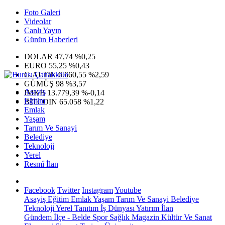
Foto Galeri
Videolar
Canlı Yayın
Günün Haberleri
DOLAR
47,74
%0,25
EURO
55,25
%0,43
G.ALTIN
6.660,55
%2,59
GÜMÜŞ
98
%3,57
Asayiş
IMKB
13.779,39
%-0,14
Eğitim
BITCOIN
65.058
%1,22
Emlak
Yaşam
Tarım Ve Sanayi
Belediye
Teknoloji
Yerel
Resmî İlan
Facebook
Twitter
Instagram
Youtube
Asayiş
Eğitim
Emlak
Yaşam
Tarım Ve Sanayi
Belediye
Teknoloji
Yerel
Tanıtım
İş Dünyası
Yatırım
İlan
Gündem
İlçe - Belde
Spor
Sağlık
Magazin
Kültür Ve Sanat