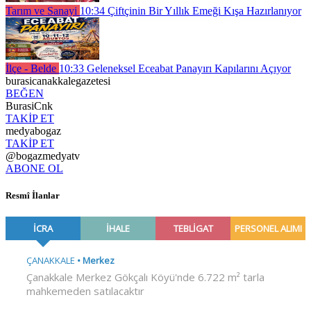
Tarım ve Sanayi
10:34
Çiftçinin Bir Yıllık Emeği Kışa Hazırlanıyor
İlçe - Belde
10:33
Geleneksel Eceabat Panayırı Kapılarını Açıyor
burasicanakkalegazetesi
BEĞEN
BurasiCnk
TAKİP ET
medyabogaz
TAKİP ET
@bogazmedyatv
ABONE OL
Resmî İlanlar