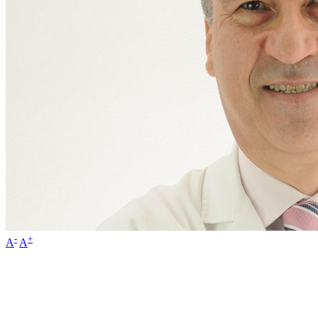
-
+
A
A