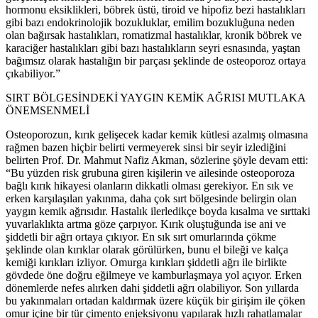
hormonu eksiklikleri, böbrek üstü, tiroid ve hipofiz bezi hastalıkları
gibi bazı endokrinolojik bozukluklar, emilim bozukluğuna neden
olan bağırsak hastalıkları, romatizmal hastalıklar, kronik böbrek ve
karaciğer hastalıkları gibi bazı hastalıkların seyri esnasında, yaştan
bağımsız olarak hastalığın bir parçası şeklinde de osteoporoz ortaya
çıkabiliyor.”
SIRT BÖLGESİNDEKİ YAYGIN KEMİK AĞRISI MUTLAKA
ÖNEMSENMELİ
Osteoporozun, kırık gelişecek kadar kemik kütlesi azalmış olmasına
rağmen bazen hiçbir belirti vermeyerek sinsi bir seyir izlediğini
belirten Prof. Dr. Mahmut Nafiz Akman, sözlerine şöyle devam etti:
“Bu yüzden risk grubuna giren kişilerin ve ailesinde osteoporoza
bağlı kırık hikayesi olanların dikkatli olması gerekiyor. En sık ve
erken karşılaşılan yakınma, daha çok sırt bölgesinde belirgin olan
yaygın kemik ağrısıdır. Hastalık ilerledikçe boyda kısalma ve sırttaki
yuvarlaklıkta artma göze çarpıyor. Kırık oluştuğunda ise ani ve
şiddetli bir ağrı ortaya çıkıyor. En sık sırt omurlarında çökme
şeklinde olan kırıklar olarak görülürken, bunu el bileği ve kalça
kemiği kırıkları izliyor. Omurga kırıkları şiddetli ağrı ile birlikte
gövdede öne doğru eğilmeye ve kamburlaşmaya yol açıyor. Erken
dönemlerde nefes alırken dahi şiddetli ağrı olabiliyor. Son yıllarda
bu yakınmaları ortadan kaldırmak üzere küçük bir girişim ile çöken
omur içine bir tür çimento enjeksiyonu yapılarak hızlı rahatlamalar