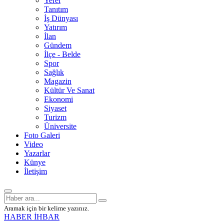
Yerel
Tanıtım
İş Dünyası
Yatırım
İlan
Gündem
İlçe - Belde
Spor
Sağlık
Magazin
Kültür Ve Sanat
Ekonomi
Siyaset
Turizm
Üniversite
Foto Galeri
Video
Yazarlar
Künye
İletişim
Aramak için bir kelime yazınız.
HABER İHBAR