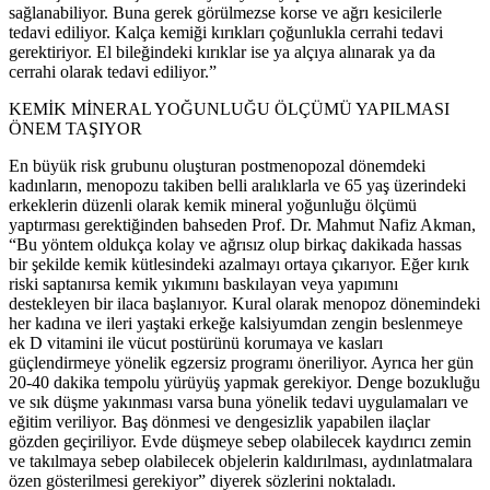
sağlanabiliyor. Buna gerek görülmezse korse ve ağrı kesicilerle
tedavi ediliyor. Kalça kemiği kırıkları çoğunlukla cerrahi tedavi
gerektiriyor. El bileğindeki kırıklar ise ya alçıya alınarak ya da
cerrahi olarak tedavi ediliyor.”
KEMİK MİNERAL YOĞUNLUĞU ÖLÇÜMÜ YAPILMASI
ÖNEM TAŞIYOR
En büyük risk grubunu oluşturan postmenopozal dönemdeki
kadınların, menopozu takiben belli aralıklarla ve 65 yaş üzerindeki
erkeklerin düzenli olarak kemik mineral yoğunluğu ölçümü
yaptırması gerektiğinden bahseden Prof. Dr. Mahmut Nafiz Akman,
“Bu yöntem oldukça kolay ve ağrısız olup birkaç dakikada hassas
bir şekilde kemik kütlesindeki azalmayı ortaya çıkarıyor. Eğer kırık
riski saptanırsa kemik yıkımını baskılayan veya yapımını
destekleyen bir ilaca başlanıyor. Kural olarak menopoz dönemindeki
her kadına ve ileri yaştaki erkeğe kalsiyumdan zengin beslenmeye
ek D vitamini ile vücut postürünü korumaya ve kasları
güçlendirmeye yönelik egzersiz programı öneriliyor. Ayrıca her gün
20-40 dakika tempolu yürüyüş yapmak gerekiyor. Denge bozukluğu
ve sık düşme yakınması varsa buna yönelik tedavi uygulamaları ve
eğitim veriliyor. Baş dönmesi ve dengesizlik yapabilen ilaçlar
gözden geçiriliyor. Evde düşmeye sebep olabilecek kaydırıcı zemin
ve takılmaya sebep olabilecek objelerin kaldırılması, aydınlatmalara
özen gösterilmesi gerekiyor” diyerek sözlerini noktaladı.