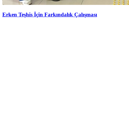
Erken Teşhis İçin Farkındalık Çalışması