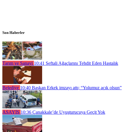
Son Haberler
Tarım ve Sanayi
10:41
Şeftali Ağaçlarını Tehdit Eden Hastalık
Belediye
10:40
Başkan Erkek imzayı attı; “Yolumuz açık olsun”
ASAYİŞ
10:36
Çanakkale’de Uyuşturucuya Geçit Yok