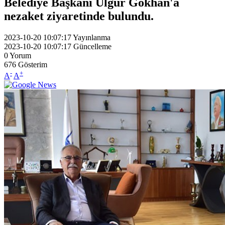
Belediye Başkanı Ülgür Gökhan'a
nezaket ziyaretinde bulundu.
2023-10-20 10:07:17
Yayınlanma
2023-10-20 10:07:17
Güncelleme
0
Yorum
676
Gösterim
-
+
A
A