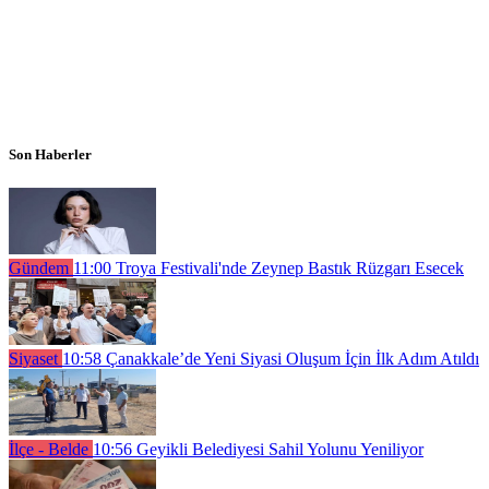
Son Haberler
Gündem
11:00
Troya Festivali'nde Zeynep Bastık Rüzgarı Esecek
Siyaset
10:58
Çanakkale’de Yeni Siyasi Oluşum İçin İlk Adım Atıldı
İlçe - Belde
10:56
Geyikli Belediyesi Sahil Yolunu Yeniliyor