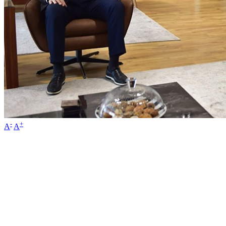
-
+
A
A