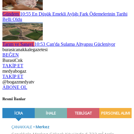
Gündem
10:55
En Düşük Emekli Aylığı Fark Ödemelerinin Tarihi
Belli Oldu
Tarım ve Sanayi
10:53
Çan'da Sulama Altyapısı Güçleniyor
burasicanakkalegazetesi
BEĞEN
BurasiCnk
TAKİP ET
medyabogaz
TAKİP ET
@bogazmedyatv
ABONE OL
Resmî İlanlar