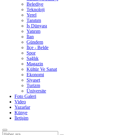
Belediye
Teknoloji
Yerel
Tanıtım
İş Dünyası
Yatırım
İlan
Gündem
İlçe - Belde
Spor
Sağlık
Magazin
Kültür Ve Sanat
Ekonomi
Siyaset
Turizm
Üniversite
Foto Galeri
Video
Yazarlar
Künye
İletişim