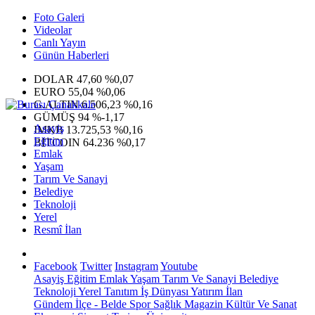
Foto Galeri
Videolar
Canlı Yayın
Günün Haberleri
DOLAR
47,60
%0,07
EURO
55,04
%0,06
G.ALTIN
6.506,23
%0,16
GÜMÜŞ
94
%-1,17
Asayiş
IMKB
13.725,53
%0,16
Eğitim
BITCOIN
64.236
%0,17
Emlak
Yaşam
Tarım Ve Sanayi
Belediye
Teknoloji
Yerel
Resmî İlan
Facebook
Twitter
Instagram
Youtube
Asayiş
Eğitim
Emlak
Yaşam
Tarım Ve Sanayi
Belediye
Teknoloji
Yerel
Tanıtım
İş Dünyası
Yatırım
İlan
Gündem
İlçe - Belde
Spor
Sağlık
Magazin
Kültür Ve Sanat