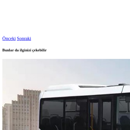
Önceki
Sonraki
Bunlar da ilginizi çekebilir