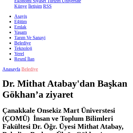
Ekonomi
Siyaset
Turizm
Üniversite
Künye
İletişim
RSS
Asayiş
Eğitim
Emlak
Yaşam
Tarım Ve Sanayi
Belediye
Teknoloji
Yerel
Resmî İlan
Anasayfa
Belediye
Dr. Mithat Atabay'dan Başkan
Gökhan’a ziyaret
Çanakkale Onsekiz Mart Üniverstesi
(ÇOMÜ) İnsan ve Toplum Bilimleri
Fakültesi Dr. Öğr. Üyesi Mithat Atabay,