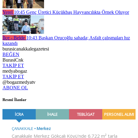
Yerel
10:45
Genç Üretici Küçükbaş Hayvancılıkta Örnek Oluyor
İlçe - Belde
10:43
Başkan Oruçoğlu sahada; Asfalt çalışmaları hız
kazandı
burasicanakkalegazetesi
BEĞEN
BurasiCnk
TAKİP ET
medyabogaz
TAKİP ET
@bogazmedyatv
ABONE OL
Resmî İlanlar