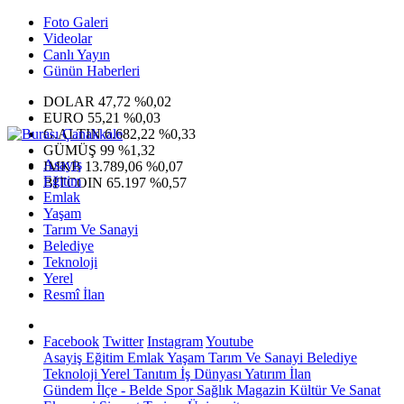
Foto Galeri
Videolar
Canlı Yayın
Günün Haberleri
DOLAR
47,72
%0,02
EURO
55,21
%0,03
G.ALTIN
6.682,22
%0,33
GÜMÜŞ
99
%1,32
Asayiş
IMKB
13.789,06
%0,07
Eğitim
BITCOIN
65.197
%0,57
Emlak
Yaşam
Tarım Ve Sanayi
Belediye
Teknoloji
Yerel
Resmî İlan
Facebook
Twitter
Instagram
Youtube
Asayiş
Eğitim
Emlak
Yaşam
Tarım Ve Sanayi
Belediye
Teknoloji
Yerel
Tanıtım
İş Dünyası
Yatırım
İlan
Gündem
İlçe - Belde
Spor
Sağlık
Magazin
Kültür Ve Sanat