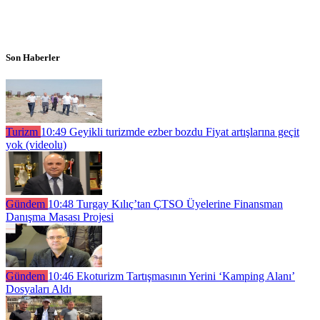
Son Haberler
Turizm
10:49
Geyikli turizmde ezber bozdu Fiyat artışlarına geçit
yok (videolu)
Gündem
10:48
Turgay Kılıç’tan ÇTSO Üyelerine Finansman
Danışma Masası Projesi
Gündem
10:46
Ekoturizm Tartışmasının Yerini ‘Kamping Alanı’
Dosyaları Aldı