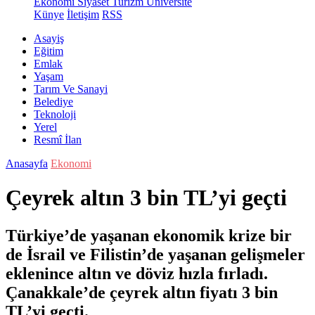
Ekonomi
Siyaset
Turizm
Üniversite
Künye
İletişim
RSS
Asayiş
Eğitim
Emlak
Yaşam
Tarım Ve Sanayi
Belediye
Teknoloji
Yerel
Resmî İlan
Anasayfa
Ekonomi
Çeyrek altın 3 bin TL’yi geçti
Türkiye’de yaşanan ekonomik krize bir
de İsrail ve Filistin’de yaşanan gelişmeler
eklenince altın ve döviz hızla fırladı.
Çanakkale’de çeyrek altın fiyatı 3 bin
TL’yi geçti.