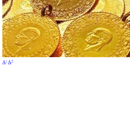
-
+
A
A