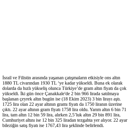
İsrail ve Filistin arasında yaşanan çatışmaların etkisiyle ons altın
1880 TL civarından 1930 TL ‘ye kadar yükseldi. Buna ek olarak
dolarda da hızlı yükseliş olunca Türkiye’de gram altın fiyatı da çok
yükseldi. İki gün önce Çanakkale'de 2 bin 966 lirada satılmaya
başlanan çeyrek altın bugün ise (18 Ekim 2023) 3 bin lirayı aştı.
1725 lira olan 22 ayar altının gramı fiyatı da 1750 liranın üzerine
çıktı. 22 ayar altının gram fiyatı 1758 lira oldu. Yarım altın 6 bin 71
lira, tam altın 12 bin 59 lira, alırken 2,5’luk altın 29 bin 891 lira,
Cumhuriyet altını ise 12 bin 325 liradan tezgahta yer alıyor. 22 ayar
bileziğin satış fiyatı ise 1767,43 lira şeklinde belirlendi.