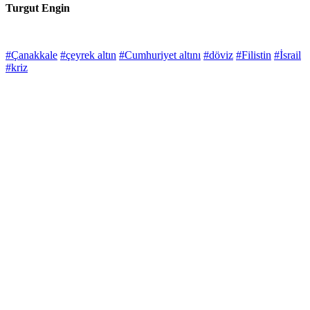
Turgut Engin
#Çanakkale
#çeyrek altın
#Cumhuriyet altını
#döviz
#Filistin
#İsrail
#kriz