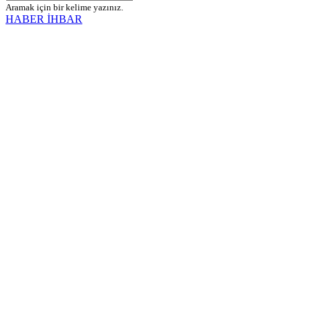
Aramak için bir kelime yazınız.
HABER İHBAR