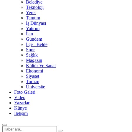
Belediye
Teknoloji
Yerel
Tanıtım
İş Dünyası
Yatırım
İlan
Gündem
İlçe - Belde
Spor
Sağlık
Magazin
Kültür Ve Sanat
Ekonomi
Siyaset
Turizm
Üniversite
Foto Galeri
Video
Yazarlar
Künye
İletişim