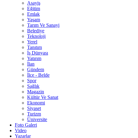
Asayiş
Eğitim
Emlak
Yaşam
Tarım Ve Sanayi
Belediye
Teknoloji
Yerel
Tanıtım
İş Dünyası
Yatırım
İlan
Gündem
İlçe - Belde
Spor
Sağlık
Magazin
Kültür Ve Sanat
Ekonomi
Siyaset
Turizm
Üniversite
Foto Galeri
Video
Yazarlar