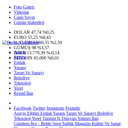
Foto Galeri
Videolar
Canlı Yayın
Günün Haberleri
DOLAR
47,74
%0,25
EURO
55,25
%0,43
G.ALTIN
6.660,55
%2,59
GÜMÜŞ
98
%3,57
Asayiş
IMKB
13.779,39
%-0,14
Eğitim
BITCOIN
65.000
%0,01
Emlak
Yaşam
Tarım Ve Sanayi
Belediye
Teknoloji
Yerel
Resmî İlan
Facebook
Twitter
Instagram
Youtube
Asayiş
Eğitim
Emlak
Yaşam
Tarım Ve Sanayi
Belediye
Teknoloji
Yerel
Tanıtım
İş Dünyası
Yatırım
İlan
Gündem
İlçe - Belde
Spor
Sağlık
Magazin
Kültür Ve Sanat