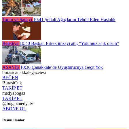
Tarım ve Sanayi
10:41
Şeftali Ağaçlarını Tehdit Eden Hastalık
Belediye
10:40
Başkan Erkek imzayı attı; “Yolumuz açık olsun”
ASAYİŞ
10:36
Çanakkale’de Uyuşturucuya Geçit Yok
burasicanakkalegazetesi
BEĞEN
BurasiCnk
TAKİP ET
medyabogaz
TAKİP ET
@bogazmedyatv
ABONE OL
Resmî İlanlar