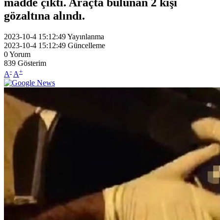
madde çıktı. Araçta bulunan 2 kişi
gözaltına alındı.
2023-10-4 15:12:49
Yayınlanma
2023-10-4 15:12:49
Güncelleme
0
Yorum
839
Gösterim
-
+
A
A