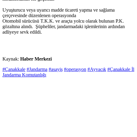
Uyuşturucu veya uyarıcı madde ticareti yapma ve sağlama
çerçevesinde düzenlenen operasyonda
Otomobil sürücüsü T.K.K. ve araçta yolcu olarak bulunan P.K.
gözaltına alındı. Şüpheliler, jandarmadaki işlemlerinin ardından
adliyeye sevk edildi.
Kaynak:
Haber Merkezi
#Çanakkale
#Jandarma
#asayiş
#operasyon
#Ayvacık
#Çanakkale İl
Jandarma Komutanlığı