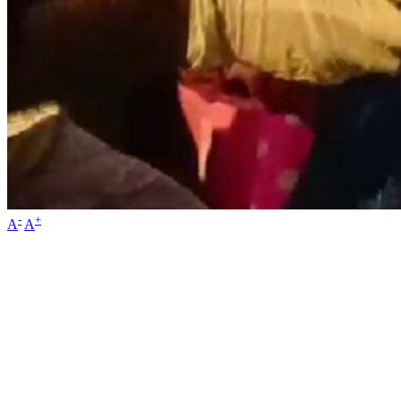
-
+
A
A