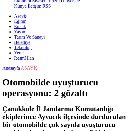
Ekonomi
Siyaset
Turizm
Üniversite
Künye
İletişim
RSS
Asayiş
Eğitim
Emlak
Yaşam
Tarım Ve Sanayi
Belediye
Teknoloji
Yerel
Resmî İlan
Anasayfa
ASAYİŞ
Otomobilde uyuşturucu
operasyonu: 2 gözaltı
Çanakkale İl Jandarma Komutanlığı
ekiplerince Ayvacık ilçesinde durdurulan
bir otomobilde çok sayıda uyuşturucu