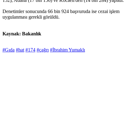
152), Adana (17 bin 156) ve Kocaeli'den (14 bin 284) yapıldı.
Denetimler sonucunda 66 bin 924 başvuruda ise cezai işlem
uygulanması gerekli görüldü.
Kaynak: Bakanlık
#Gıda
#hat
#174
#çağrı
#İbrahim Yumaklı