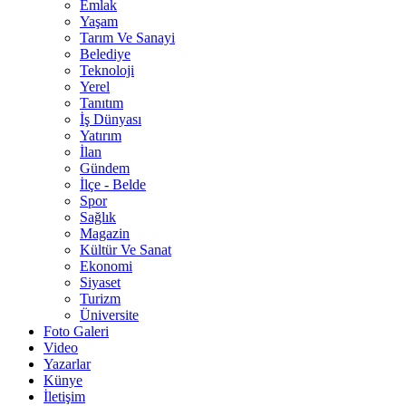
Emlak
Yaşam
Tarım Ve Sanayi
Belediye
Teknoloji
Yerel
Tanıtım
İş Dünyası
Yatırım
İlan
Gündem
İlçe - Belde
Spor
Sağlık
Magazin
Kültür Ve Sanat
Ekonomi
Siyaset
Turizm
Üniversite
Foto Galeri
Video
Yazarlar
Künye
İletişim