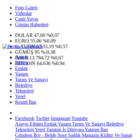
Foto Galeri
Videolar
Canlı Yayın
Günün Haberleri
DOLAR
47,60
%0,07
EURO
55,06
%0,09
G.ALTIN
6.533,19
%0,57
GÜMÜŞ
95
%-0,38
Asayiş
IMKB
13.794,72
%0,67
Eğitim
BITCOIN
64.636
%0,94
Emlak
Yaşam
Tarım Ve Sanayi
Belediye
Teknoloji
Yerel
Resmî İlan
Facebook
Twitter
Instagram
Youtube
Asayiş
Eğitim
Emlak
Yaşam
Tarım Ve Sanayi
Belediye
Teknoloji
Yerel
Tanıtım
İş Dünyası
Yatırım
İlan
Gündem
İlçe - Belde
Spor
Sağlık
Magazin
Kültür Ve Sanat