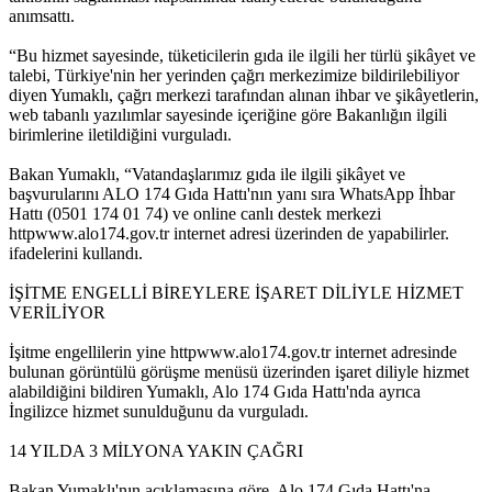
anımsattı.
“Bu hizmet sayesinde, tüketicilerin gıda ile ilgili her türlü şikâyet ve
talebi, Türkiye'nin her yerinden çağrı merkezimize bildirilebiliyor
diyen Yumaklı, çağrı merkezi tarafından alınan ihbar ve şikâyetlerin,
web tabanlı yazılımlar sayesinde içeriğine göre Bakanlığın ilgili
birimlerine iletildiğini vurguladı.
Bakan Yumaklı, “Vatandaşlarımız gıda ile ilgili şikâyet ve
başvurularını ALO 174 Gıda Hattı'nın yanı sıra WhatsApp İhbar
Hattı (0501 174 01 74) ve online canlı destek merkezi
httpwww.alo174.gov.tr internet adresi üzerinden de yapabilirler.
ifadelerini kullandı.
İŞİTME ENGELLİ BİREYLERE İŞARET DİLİYLE HİZMET
VERİLİYOR
İşitme engellilerin yine httpwww.alo174.gov.tr internet adresinde
bulunan görüntülü görüşme menüsü üzerinden işaret diliyle hizmet
alabildiğini bildiren Yumaklı, Alo 174 Gıda Hattı'nda ayrıca
İngilizce hizmet sunulduğunu da vurguladı.
14 YILDA 3 MİLYONA YAKIN ÇAĞRI
Bakan Yumaklı'nın açıklamasına göre, Alo 174 Gıda Hattı'na