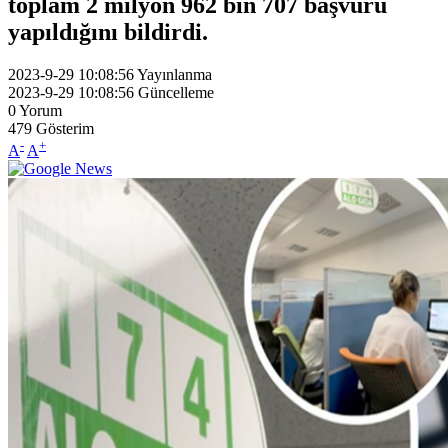
toplam 2 milyon 962 bin 707 başvuru
yapıldığını bildirdi.
2023-9-29 10:08:56
Yayınlanma
2023-9-29 10:08:56
Güncelleme
0
Yorum
479
Gösterim
-
+
A
A