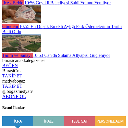
İlçe - Belde
10:56
Geyikli Belediyesi Sahil Yolunu Yeniliyor
Gündem
10:55
En Düşük Emekli Aylığı Fark Ödemelerinin Tarihi
Belli Oldu
Tarım ve Sanayi
10:53
Çan'da Sulama Altyapısı Güçleniyor
burasicanakkalegazetesi
BEĞEN
BurasiCnk
TAKİP ET
medyabogaz
TAKİP ET
@bogazmedyatv
ABONE OL
Resmî İlanlar