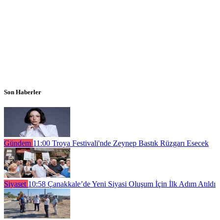
Son Haberler
Gündem
11:00
Troya Festivali'nde Zeynep Bastık Rüzgarı Esecek
Siyaset
10:58
Çanakkale’de Yeni Siyasi Oluşum İçin İlk Adım Atıldı