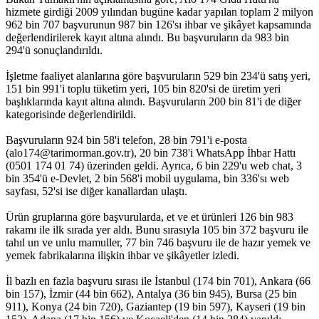
hizmete girdiği 2009 yılından bugüne kadar yapılan toplam 2 milyon
962 bin 707 başvurunun 987 bin 126'sı ihbar ve şikâyet kapsamında
değerlendirilerek kayıt altına alındı. Bu başvuruların da 983 bin
294'ü sonuçlandırıldı.
İşletme faaliyet alanlarına göre başvuruların 529 bin 234'ü satış yeri,
151 bin 991'i toplu tüketim yeri, 105 bin 820'si de üretim yeri
başlıklarında kayıt altına alındı. Başvuruların 200 bin 81'i de diğer
kategorisinde değerlendirildi.
Başvuruların 924 bin 58'i telefon, 28 bin 791'i e-posta
(alo174@tarimorman.gov.tr), 20 bin 738'i WhatsApp İhbar Hattı
(0501 174 01 74) üzerinden geldi. Ayrıca, 6 bin 229'u web chat, 3
bin 354'ü e-Devlet, 2 bin 568'i mobil uygulama, bin 336'sı web
sayfası, 52'si ise diğer kanallardan ulaştı.
Ürün gruplarına göre başvurularda, et ve et ürünleri 126 bin 983
rakamı ile ilk sırada yer aldı. Bunu sırasıyla 105 bin 372 başvuru ile
tahıl un ve unlu mamuller, 77 bin 746 başvuru ile de hazır yemek ve
yemek fabrikalarına ilişkin ihbar ve şikâyetler izledi.
İl bazlı en fazla başvuru sırası ile İstanbul (174 bin 701), Ankara (66
bin 157), İzmir (44 bin 662), Antalya (36 bin 945), Bursa (25 bin
911), Konya (24 bin 720), Gaziantep (19 bin 597), Kayseri (19 bin