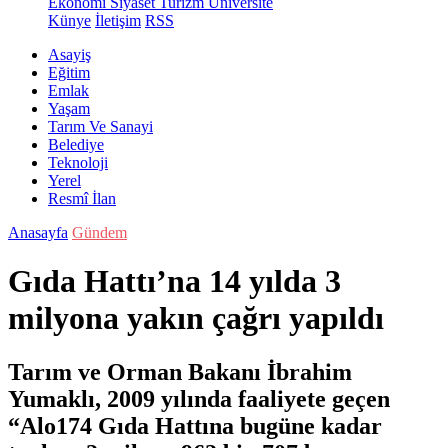
Ekonomi
Siyaset
Turizm
Üniversite
Künye
İletişim
RSS
Asayiş
Eğitim
Emlak
Yaşam
Tarım Ve Sanayi
Belediye
Teknoloji
Yerel
Resmî İlan
Anasayfa
Gündem
Gıda Hattı’na 14 yılda 3
milyona yakın çağrı yapıldı
Tarım ve Orman Bakanı İbrahim
Yumaklı, 2009 yılında faaliyete geçen
“Alo174 Gıda Hattına bugüne kadar