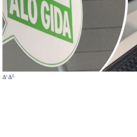
-
+
A
A