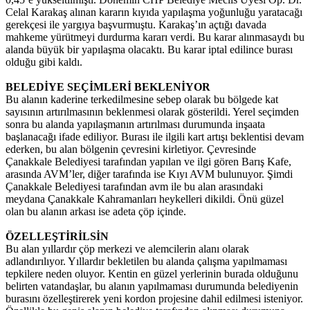
Celal Karakaş alınan kararın kıyıda yapılaşma yoğunluğu yaratacağı
gerekçesi ile yargıya başvurmuştu. Karakaş’ın açtığı davada
mahkeme yürütmeyi durdurma kararı verdi. Bu karar alınmasaydı bu
alanda büyük bir yapılaşma olacaktı. Bu karar iptal edilince burası
olduğu gibi kaldı.
BELEDİYE SEÇİMLERİ BEKLENİYOR
Bu alanın kaderine terkedilmesine sebep olarak bu bölgede kat
sayısının artırılmasının beklenmesi olarak gösterildi. Yerel seçimden
sonra bu alanda yapılaşmanın artırılması durumunda inşaata
başlanacağı ifade ediliyor. Burası ile ilgili kart artışı beklentisi devam
ederken, bu alan bölgenin çevresini kirletiyor. Çevresinde
Çanakkale Belediyesi tarafından yapılan ve ilgi gören Barış Kafe,
arasında AVM’ler, diğer tarafında ise Kıyı AVM bulunuyor. Şimdi
Çanakkale Belediyesi tarafından avm ile bu alan arasındaki
meydana Çanakkale Kahramanları heykelleri dikildi. Önü güzel
olan bu alanın arkası ise adeta çöp içinde.
ÖZELLEŞTİRİLSİN
Bu alan yıllardır çöp merkezi ve alemcilerin alanı olarak
adlandırılıyor. Yıllardır bekletilen bu alanda çalışma yapılmaması
tepkilere neden oluyor. Kentin en güzel yerlerinin burada olduğunu
belirten vatandaşlar, bu alanın yapılmaması durumunda belediyenin
burasını özelleştirerek yeni kordon projesine dahil edilmesi isteniyor.