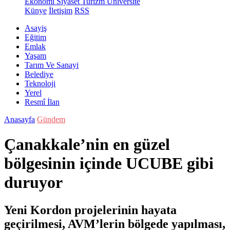
Ekonomi
Siyaset
Turizm
Üniversite
Künye
İletişim
RSS
Asayiş
Eğitim
Emlak
Yaşam
Tarım Ve Sanayi
Belediye
Teknoloji
Yerel
Resmî İlan
Anasayfa
Gündem
Çanakkale’nin en güzel
bölgesinin içinde UCUBE gibi
duruyor
Yeni Kordon projelerinin hayata
geçirilmesi, AVM’lerin bölgede yapılması,