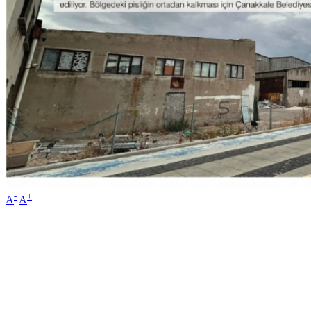
-
+
A
A