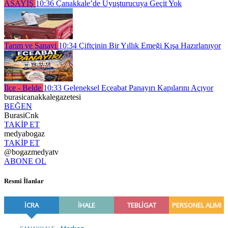
ASAYİŞ
10:36
Çanakkale’de Uyuşturucuya Geçit Yok
Tarım ve Sanayi
10:34
Çiftçinin Bir Yıllık Emeği Kışa Hazırlanıyor
İlçe - Belde
10:33
Geleneksel Eceabat Panayırı Kapılarını Açıyor
burasicanakkalegazetesi
BEĞEN
BurasiCnk
TAKİP ET
medyabogaz
TAKİP ET
@bogazmedyatv
ABONE OL
Resmî İlanlar