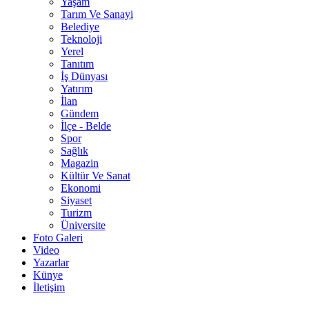
Yaşam
Tarım Ve Sanayi
Belediye
Teknoloji
Yerel
Tanıtım
İş Dünyası
Yatırım
İlan
Gündem
İlçe - Belde
Spor
Sağlık
Magazin
Kültür Ve Sanat
Ekonomi
Siyaset
Turizm
Üniversite
Foto Galeri
Video
Yazarlar
Künye
İletişim