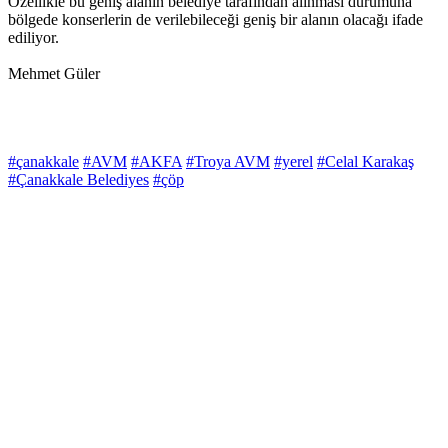
Özellikle bu geniş alanın belediye tarafından alınması durumuna
bölgede konserlerin de verilebileceği geniş bir alanın olacağı ifade
ediliyor.
Mehmet Güler
#çanakkale
#AVM
#AKFA
#Troya AVM
#yerel
#Celal Karakaş
#Çanakkale Belediyes
#çöp