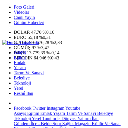
Foto Galeri
Videolar
Canlı Yayın
Günün Haberleri
DOLAR
47,70
%0,16
EURO
55,18
%0,31
G.ALTIN
6.676,28
%2,83
GÜMÜŞ
97
%3,47
Asayiş
IMKB
13.779,39
%-0,14
Eğitim
BITCOIN
64.946
%0,43
Emlak
Yaşam
Tarım Ve Sanayi
Belediye
Teknoloji
Yerel
Resmî İlan
Facebook
Twitter
Instagram
Youtube
Asayiş
Eğitim
Emlak
Yaşam
Tarım Ve Sanayi
Belediye
Teknoloji
Yerel
Tanıtım
İş Dünyası
Yatırım
İlan
Gündem
İlçe - Belde
Spor
Sağlık
Magazin
Kültür Ve Sanat