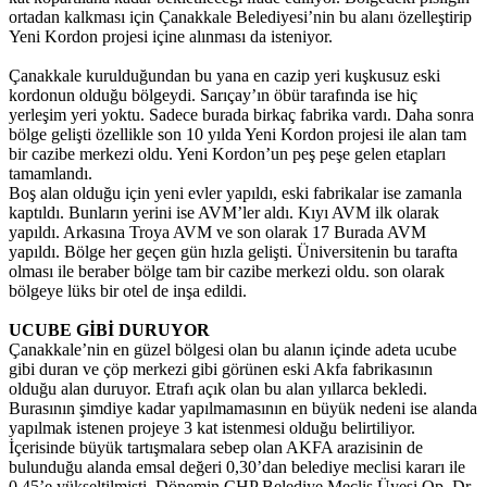
ortadan kalkması için Çanakkale Belediyesi’nin bu alanı özelleştirip
Yeni Kordon projesi içine alınması da isteniyor.
Çanakkale kurulduğundan bu yana en cazip yeri kuşkusuz eski
kordonun olduğu bölgeydi. Sarıçay’ın öbür tarafında ise hiç
yerleşim yeri yoktu. Sadece burada birkaç fabrika vardı. Daha sonra
bölge gelişti özellikle son 10 yılda Yeni Kordon projesi ile alan tam
bir cazibe merkezi oldu. Yeni Kordon’un peş peşe gelen etapları
tamamlandı.
Boş alan olduğu için yeni evler yapıldı, eski fabrikalar ise zamanla
kaptıldı. Bunların yerini ise AVM’ler aldı. Kıyı AVM ilk olarak
yapıldı. Arkasına Troya AVM ve son olarak 17 Burada AVM
yapıldı. Bölge her geçen gün hızla gelişti. Üniversitenin bu tarafta
olması ile beraber bölge tam bir cazibe merkezi oldu. son olarak
bölgeye lüks bir otel de inşa edildi.
UCUBE GİBİ DURUYOR
Çanakkale’nin en güzel bölgesi olan bu alanın içinde adeta ucube
gibi duran ve çöp merkezi gibi görünen eski Akfa fabrikasının
olduğu alan duruyor. Etrafı açık olan bu alan yıllarca bekledi.
Burasının şimdiye kadar yapılmamasının en büyük nedeni ise alanda
yapılmak istenen projeye 3 kat istenmesi olduğu belirtiliyor.
İçerisinde büyük tartışmalara sebep olan AKFA arazisinin de
bulunduğu alanda emsal değeri 0,30’dan belediye meclisi kararı ile
0,45’e yükseltilmişti. Dönemin CHP Belediye Meclis Üyesi Op. Dr.