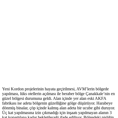
Yeni Kordon projelerinin hayata geçirilmesi, AVM’lerin bölgede
yapılması, lüks otellerin açılması ile beraber bölge Çanakkale’nin en
güzel bölgesi durumuna geldi. Alan içinde yer alan eski AKFA
fabrikası ise adeta bölgenin güzelliğine gölge düşürüyor. Harabeye
dönmüş binalar, çöp içinde kalmış alan adeta bir ucube gibi duruyor.
Üç kat yapılmasına izin çıkmadığı için inşaatı yapılmayan alanın 3
kat kopartılana kadar bekletileceği ifade ediliyor. Bölgedeki pisliğin