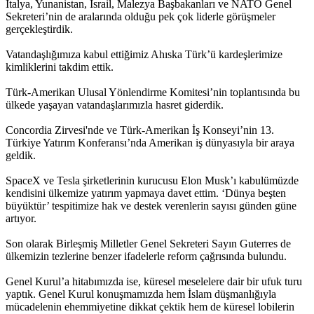
İtalya, Yunanistan, İsrail, Malezya Başbakanları ve NATO Genel
Sekreteri’nin de aralarında olduğu pek çok liderle görüşmeler
gerçekleştirdik.
Vatandaşlığımıza kabul ettiğimiz Ahıska Türk’ü kardeşlerimize
kimliklerini takdim ettik.
Türk-Amerikan Ulusal Yönlendirme Komitesi’nin toplantısında bu
ülkede yaşayan vatandaşlarımızla hasret giderdik.
Concordia Zirvesi'nde ve Türk-Amerikan İş Konseyi’nin 13.
Türkiye Yatırım Konferansı’nda Amerikan iş dünyasıyla bir araya
geldik.
SpaceX ve Tesla şirketlerinin kurucusu Elon Musk’ı kabulümüzde
kendisini ülkemize yatırım yapmaya davet ettim. ‘Dünya beşten
büyüktür’ tespitimize hak ve destek verenlerin sayısı günden güne
artıyor.
Son olarak Birleşmiş Milletler Genel Sekreteri Sayın Guterres de
ülkemizin tezlerine benzer ifadelerle reform çağrısında bulundu.
Genel Kurul’a hitabımızda ise, küresel meselelere dair bir ufuk turu
yaptık. Genel Kurul konuşmamızda hem İslam düşmanlığıyla
mücadelenin ehemmiyetine dikkat çektik hem de küresel lobilerin