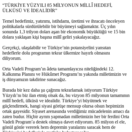
“TÜRKİYE YÜZYILI 85 MİLYONUN MİLLÎ HEDEFİ,
ÜLKÜSÜ VE İDEALİDİR”
Temel hedefimiz, yatırımı, istihdamı, üretimi ve ihracatı önceleyen
politikalarla sürdürülebilir bir büyümeyi sağlamaktır. Üç yılın
sonunda 1,3 trilyon doları aşan bir ekonomik büyüklüğü ve 15 bin
dolara yaklaşan kişi başına millî geliri yakalayacağız.
Gerçekçi, ulaşılabilir ve Türkiye’nin potansiyelini yansıtan
hedeflerle dolu programın tekrar ülkemize hayırlı olmasını
diliyorum.
Orta Vadeli Program’ın âdeta tamamlayıcısı niteliğindeki 12.
Kalkınma Planını ve Hükûmet Programı’nı yakında milletimizin ve
iş dünyamızın takdirine sunacağız.
Burada bir kez daha şu çağrımı tekrarlamak istiyorum Türkiye
Yüzyılı’nı biz ilan etmiş olsak da, bu vizyon 85 milyonun tamamının
millî hedefi, ülküsü ve idealidir. Türkiye’yi büyütmek ve
güçlendirmek, hangi siyasi görüşe mensup olursa olsun hepimizin
ortak gayesidir. Siyaset arenasında verdiğimiz mücadelenin amacı da
zaten budur. Hiçbir ayrım yapmadan milletimizin her bir ferdini Orta
Vadeli Program’a destek olmaya davet ediyorum. 85 milyon el ele,
gönül gönle vererek hem depremin yaralarını saracak hem de