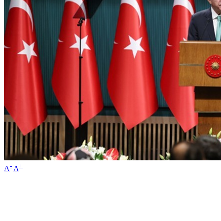
-
+
A
A