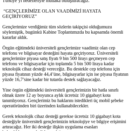
Türkiye’yi hedefleriyle mutlaka buluşturacağız.
“GENÇLERİMİZE OLAN VAADİMİZİ HAYATA
GEÇİRİYORUZ”
Gençlerimize verdiğimiz tüm sözlerin takipçisi olduğumuzu
söylemiştik, bugünkü Kabine Toplantımızda bu kapsamda önemli
kararlar aldık.
Örgün eğitimdeki üniversiteli gençlerimize vaadimiz olan cep
telefonu ve bilgisayar desteğini hayata geçiriyoruz. Üniversiteli
gençlerimize piyasa satış fiyatı 9 bin 500 lirayı geçmeyen cep
telefonu ve bilgisayarlar için toplamda 5 bin 500 liraya kadar
teknolojik cihaz desteği vereceğiz. Bu destekle cep telefonu için
piyasa fiyatının yüzde 44,4’üne, bilgisayarlar için ise piyasa fiyatının
yüzde 16,7’sine kadar bir tutarda destek sağlayacağız.
Yine örgün eğitimdeki üniversiteli gençlerimizin bir hatla sınırlı
olmak üzere 12 ay boyunca aylık ücretsiz 10 gigabayt kota
tanımlıyoruz. Gençlerimiz bu haklarını istedikleri üç mobil şebeke
operatöründen biri üzerinden kullanabilecekler.
Gerek teknolojik cihaz desteği gerekse ücretsiz 10 gigabayt kota
desteğiyle üniversiteli gençlerimizin teknolojiye ve bilgiye erişimini
artıracağız. Her iki desteğe ilişkin uygulama esasları