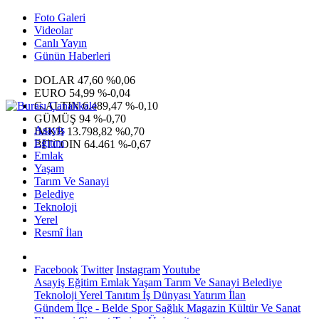
Foto Galeri
Videolar
Canlı Yayın
Günün Haberleri
DOLAR
47,60
%0,06
EURO
54,99
%-0,04
G.ALTIN
6.489,47
%-0,10
GÜMÜŞ
94
%-0,70
Asayiş
IMKB
13.798,82
%0,70
Eğitim
BITCOIN
64.461
%-0,67
Emlak
Yaşam
Tarım Ve Sanayi
Belediye
Teknoloji
Yerel
Resmî İlan
Facebook
Twitter
Instagram
Youtube
Asayiş
Eğitim
Emlak
Yaşam
Tarım Ve Sanayi
Belediye
Teknoloji
Yerel
Tanıtım
İş Dünyası
Yatırım
İlan
Gündem
İlçe - Belde
Spor
Sağlık
Magazin
Kültür Ve Sanat