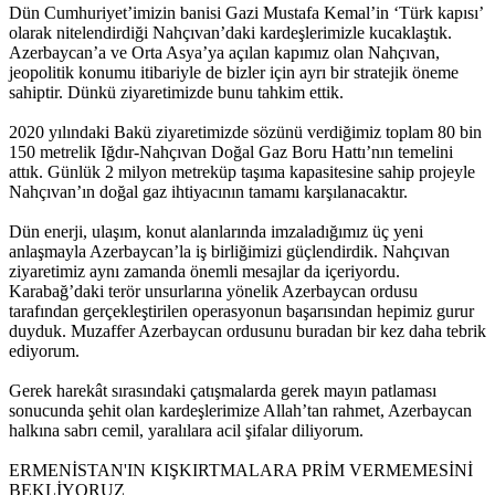
Dün Cumhuriyet’imizin banisi Gazi Mustafa Kemal’in ‘Türk kapısı’
olarak nitelendirdiği Nahçıvan’daki kardeşlerimizle kucaklaştık.
Azerbaycan’a ve Orta Asya’ya açılan kapımız olan Nahçıvan,
jeopolitik konumu itibariyle de bizler için ayrı bir stratejik öneme
sahiptir. Dünkü ziyaretimizde bunu tahkim ettik.
2020 yılındaki Bakü ziyaretimizde sözünü verdiğimiz toplam 80 bin
150 metrelik Iğdır-Nahçıvan Doğal Gaz Boru Hattı’nın temelini
attık. Günlük 2 milyon metreküp taşıma kapasitesine sahip projeyle
Nahçıvan’ın doğal gaz ihtiyacının tamamı karşılanacaktır.
Dün enerji, ulaşım, konut alanlarında imzaladığımız üç yeni
anlaşmayla Azerbaycan’la iş birliğimizi güçlendirdik. Nahçıvan
ziyaretimiz aynı zamanda önemli mesajlar da içeriyordu.
Karabağ’daki terör unsurlarına yönelik Azerbaycan ordusu
tarafından gerçekleştirilen operasyonun başarısından hepimiz gurur
duyduk. Muzaffer Azerbaycan ordusunu buradan bir kez daha tebrik
ediyorum.
Gerek harekât sırasındaki çatışmalarda gerek mayın patlaması
sonucunda şehit olan kardeşlerimize Allah’tan rahmet, Azerbaycan
halkına sabrı cemil, yaralılara acil şifalar diliyorum.
ERMENİSTAN'IN KIŞKIRTMALARA PRİM VERMEMESİNİ
BEKLİYORUZ