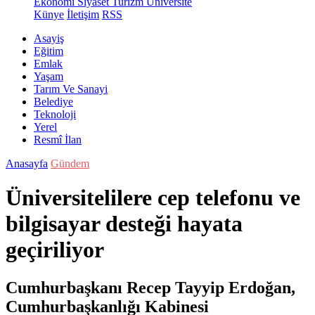
Ekonomi
Siyaset
Turizm
Üniversite
Künye
İletişim
RSS
Asayiş
Eğitim
Emlak
Yaşam
Tarım Ve Sanayi
Belediye
Teknoloji
Yerel
Resmî İlan
Anasayfa
Gündem
Üniversitelilere cep telefonu ve
bilgisayar desteği hayata
geçiriliyor
Cumhurbaşkanı Recep Tayyip Erdoğan,
Cumhurbaşkanlığı Kabinesi