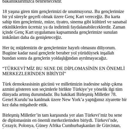
bakanlıklarımızca belirlenecektir.
18 yaşına giren tüm gençlerimizi de unutmuyoruz. Bu gençlerimize
bir yıl süreyle geçerli olmak üzere Genç Kart vereceğiz. Bu karta
sahip tüm gençlerimiz, müze, tiyatro, sinema gibi kültürel ve sanatsal
etkinliklerden ücretsiz ya da indirimli faydalanabileceklerdir. Zaman
içinde Genç Kart uygulaması kapsamında gençlerimize sunulan
imkânları daha da genişleteceğiz.
Her üç müjdemizin de gençlerimize hayırlı olmasını diliyorum.
Bugüne kadar nasıl gençlerle beraber yol yürüdüysek inşallah
bundan sonra da gençlerin yoldaşlığından ayrılmayacağız.
“TÜRKEVİ’MİZ BU SENE DE DİPLOMASİNİN EN ÖNEMLİ
MERKEZLERİNDEN BİRİYDİ”
Türk demokrasisinin gücünü ve milletimizin iradesine sahip çıkma
azmini gösteren son seçimlerle birlikte Türkiye’ye yönelik ilgi tüm
dünyada artmış durumdadır. Bu hakikati Birleşmiş Milletler 78.
Genel Kurulu’na katılmak üzere New York’a yaptığımız ziyarette bir
kez daha müşahede ettik.
Birleşmiş Milletler’in tam karşısında yer alan Türkevi’miz bu sene
de diplomasinin en önemli merkezlerinden biriydi. Türkevi’nde,
Cezayir, Polonya, Güney Afrika Cumhurbaşkanları ile Gürcistan,