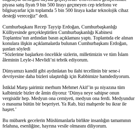
piyasa satış fiyatı 9 bin 500 lirayı geçmeyen cep telefonu ve
bilgisayarlar için toplamda 5 bin 500 liraya kadar teknolojik cihaz
desteği vereceğiz” dedi.
Cumhurbaşkanı Recep Tayyip Erdoğan, Cumhurbaşkanlığı
Külliyesinde gerçekleştirilen Cumhurbaşkanlığı Kabinesi
Toplantısı’nın ardından basın açıklaması yaptı. Toplantıda ele alınan
konulara ilişkin açıklamalarda bulunan Cumhurbaşkanı Erdoğan,
şunları söyledi
“Sözlerime başlarken öncelikle sizlerin, milletimizin ve tüm İslam
âleminin Leyle-i Mevlidi’ni tebrik ediyorum.
Dünyamızı kandil gibi aydınlatan bu ilahi tecellinin bir sene-i
devriyesine daha bizleri ulaştırdığı için Rabbimize hamdediyorum.
İstiklal Marşı şairimiz merhum Mehmet Akif’in şu niyazına tüm
kalbimizle bizler de âmin diyoruz ‘Dünya neye sahipse onun
vergisidir hep. Medyun ona cemiyeti, medyun ona ferdi. Medyundur
o masuma bütün bir beşeriyet. Ya Rab, bizi mahşerde bu ikrar ile
haşret.’
Bu mübarek gecelerin Müslümanlarla birlikte insanlığın tamamının
felahına, esenliğine, hayrına vesile olmasını diliyorum.