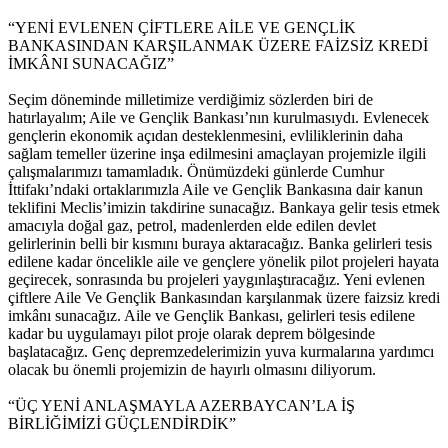
“YENİ EVLENEN ÇİFTLERE AİLE VE GENÇLİK
BANKASINDAN KARŞILANMAK ÜZERE FAİZSİZ KREDİ
İMKÂNI SUNACAĞIZ”
Seçim döneminde milletimize verdiğimiz sözlerden biri de
hatırlayalım; Aile ve Gençlik Bankası’nın kurulmasıydı. Evlenecek
gençlerin ekonomik açıdan desteklenmesini, evliliklerinin daha
sağlam temeller üzerine inşa edilmesini amaçlayan projemizle ilgili
çalışmalarımızı tamamladık. Önümüzdeki günlerde Cumhur
İttifakı’ndaki ortaklarımızla Aile ve Gençlik Bankasına dair kanun
teklifini Meclis’imizin takdirine sunacağız. Bankaya gelir tesis etmek
amacıyla doğal gaz, petrol, madenlerden elde edilen devlet
gelirlerinin belli bir kısmını buraya aktaracağız. Banka gelirleri tesis
edilene kadar öncelikle aile ve gençlere yönelik pilot projeleri hayata
geçirecek, sonrasında bu projeleri yaygınlaştıracağız. Yeni evlenen
çiftlere Aile Ve Gençlik Bankasından karşılanmak üzere faizsiz kredi
imkânı sunacağız. Aile ve Gençlik Bankası, gelirleri tesis edilene
kadar bu uygulamayı pilot proje olarak deprem bölgesinde
başlatacağız. Genç depremzedelerimizin yuva kurmalarına yardımcı
olacak bu önemli projemizin de hayırlı olmasını diliyorum.
“ÜÇ YENİ ANLAŞMAYLA AZERBAYCAN’LA İŞ
BİRLİĞİMİZİ GÜÇLENDİRDİK”