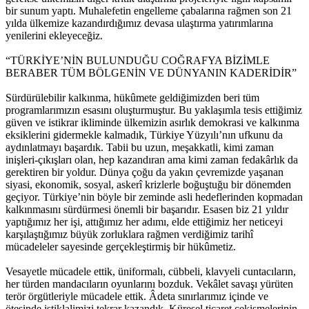
bir sunum yaptı. Muhalefetin engelleme çabalarına rağmen son 21
yılda ülkemize kazandırdığımız devasa ulaştırma yatırımlarına
yenilerini ekleyeceğiz.
“TÜRKİYE’NİN BULUNDUĞU COĞRAFYA BİZİMLE
BERABER TÜM BÖLGENİN VE DÜNYANIN KADERİDİR”
Sürdürülebilir kalkınma, hükûmete geldiğimizden beri tüm
programlarımızın esasını oluşturmuştur. Bu yaklaşımla tesis ettiğimiz
güven ve istikrar ikliminde ülkemizin asırlık demokrasi ve kalkınma
eksiklerini gidermekle kalmadık, Türkiye Yüzyılı’nın ufkunu da
aydınlatmayı başardık. Tabii bu uzun, meşakkatli, kimi zaman
inişleri-çıkışları olan, hep kazandıran ama kimi zaman fedakârlık da
gerektiren bir yoldur. Dünya çoğu da yakın çevremizde yaşanan
siyasi, ekonomik, sosyal, askerî krizlerle boğuştuğu bir dönemden
geçiyor. Türkiye’nin böyle bir zeminde asli hedeflerinden kopmadan
kalkınmasını sürdürmesi önemli bir başarıdır. Esasen biz 21 yıldır
yaptığımız her işi, attığımız her adımı, elde ettiğimiz her neticeyi
karşılaştığımız büyük zorluklara rağmen verdiğimiz tarihî
mücadeleler sayesinde gerçekleştirmiş bir hükûmetiz.
Vesayetle mücadele ettik, üniformalı, cübbeli, klavyeli cuntacıların,
her türden mandacıların oyunlarını bozduk. Vekâlet savaşı yürüten
terör örgütleriyle mücadele ettik. Âdeta sınırlarımız içinde ve
ötesinde istiklalimizi tekrar kazandık. Küresel ticaret çekişmelerinin