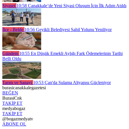
Siyaset
10:58
Çanakkale’de Yeni Siyasi Oluşum İçin İlk Adım Atıldı
İlçe - Belde
10:56
Geyikli Belediyesi Sahil Yolunu Yeniliyor
Gündem
10:55
En Düşük Emekli Aylığı Fark Ödemelerinin Tarihi
Belli Oldu
Tarım ve Sanayi
10:53
Çan'da Sulama Altyapısı Güçleniyor
burasicanakkalegazetesi
BEĞEN
BurasiCnk
TAKİP ET
medyabogaz
TAKİP ET
@bogazmedyatv
ABONE OL