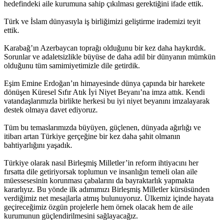
hedefindeki aile kurumuna sahip çıkılması gerektiğini ifade ettik.
Türk ve İslam dünyasıyla iş birliğimizi geliştirme irademizi teyit
ettik.
Karabağ’ın Azerbaycan toprağı olduğunu bir kez daha haykırdık.
Sorunlar ve adaletsizlikle büyüse de daha adil bir dünyanın mümkün
olduğunu tüm samimiyetimizle dile getirdik.
Eşim Emine Erdoğan’ın himayesinde dünya çapında bir harekete
dönüşen Küresel Sıfır Atık İyi Niyet Beyanı’na imza attık. Kendi
vatandaşlarımızla birlikte herkesi bu iyi niyet beyanını imzalayarak
destek olmaya davet ediyoruz.
Tüm bu temaslarımızda büyüyen, güçlenen, dünyada ağırlığı ve
itibarı artan Türkiye gerçeğine bir kez daha şahit olmanın
bahtiyarlığını yaşadık.
Türkiye olarak nasıl Birleşmiş Milletler’in reform ihtiyacını her
fırsatta dile getiriyorsak toplumun ve insanlığın temeli olan aile
müessesesinin korunması çabalarını da bayraktarlık yapmakta
kararlıyız. Bu yönde ilk adımımızı Birleşmiş Milletler kürsüsünden
verdiğimiz net mesajlarla atmış bulunuyoruz. Ülkemiz içinde hayata
geçireceğimiz özgün projelerle hem örnek olacak hem de aile
kurumunun güçlendirilmesini sağlayacağız.