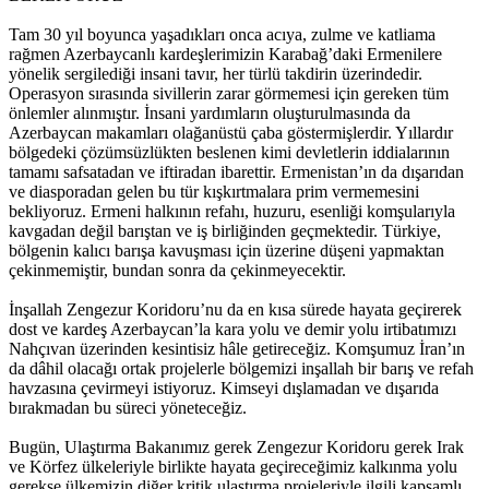
Tam 30 yıl boyunca yaşadıkları onca acıya, zulme ve katliama
rağmen Azerbaycanlı kardeşlerimizin Karabağ’daki Ermenilere
yönelik sergilediği insani tavır, her türlü takdirin üzerindedir.
Operasyon sırasında sivillerin zarar görmemesi için gereken tüm
önlemler alınmıştır. İnsani yardımların oluşturulmasında da
Azerbaycan makamları olağanüstü çaba göstermişlerdir. Yıllardır
bölgedeki çözümsüzlükten beslenen kimi devletlerin iddialarının
tamamı safsatadan ve iftiradan ibarettir. Ermenistan’ın da dışarıdan
ve diasporadan gelen bu tür kışkırtmalara prim vermemesini
bekliyoruz. Ermeni halkının refahı, huzuru, esenliği komşularıyla
kavgadan değil barıştan ve iş birliğinden geçmektedir. Türkiye,
bölgenin kalıcı barışa kavuşması için üzerine düşeni yapmaktan
çekinmemiştir, bundan sonra da çekinmeyecektir.
İnşallah Zengezur Koridoru’nu da en kısa sürede hayata geçirerek
dost ve kardeş Azerbaycan’la kara yolu ve demir yolu irtibatımızı
Nahçıvan üzerinden kesintisiz hâle getireceğiz. Komşumuz İran’ın
da dâhil olacağı ortak projelerle bölgemizi inşallah bir barış ve refah
havzasına çevirmeyi istiyoruz. Kimseyi dışlamadan ve dışarıda
bırakmadan bu süreci yöneteceğiz.
Bugün, Ulaştırma Bakanımız gerek Zengezur Koridoru gerek Irak
ve Körfez ülkeleriyle birlikte hayata geçireceğimiz kalkınma yolu
gerekse ülkemizin diğer kritik ulaştırma projeleriyle ilgili kapsamlı