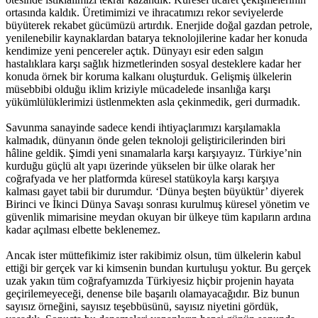
ortasında kaldık. Üretimimizi ve ihracatımızı rekor seviyelerde
büyüterek rekabet gücümüzü artırdık. Enerjide doğal gazdan petrole,
yenilenebilir kaynaklardan batarya teknolojilerine kadar her konuda
kendimize yeni pencereler açtık. Dünyayı esir eden salgın
hastalıklara karşı sağlık hizmetlerinden sosyal desteklere kadar her
konuda örnek bir koruma kalkanı oluşturduk. Gelişmiş ülkelerin
müsebbibi olduğu iklim kriziyle mücadelede insanlığa karşı
yükümlülüklerimizi üstlenmekten asla çekinmedik, geri durmadık.
Savunma sanayinde sadece kendi ihtiyaçlarımızı karşılamakla
kalmadık, dünyanın önde gelen teknoloji geliştiricilerinden biri
hâline geldik. Şimdi yeni sınamalarla karşı karşıyayız. Türkiye’nin
kurduğu güçlü alt yapı üzerinde yükselen bir ülke olarak her
coğrafyada ve her platformda küresel statükoyla karşı karşıya
kalması gayet tabii bir durumdur. ‘Dünya beşten büyüktür’ diyerek
Birinci ve İkinci Dünya Savaşı sonrası kurulmuş küresel yönetim ve
güvenlik mimarisine meydan okuyan bir ülkeye tüm kapıların ardına
kadar açılması elbette beklenemez.
Ancak ister müttefikimiz ister rakibimiz olsun, tüm ülkelerin kabul
ettiği bir gerçek var ki kimsenin bundan kurtuluşu yoktur. Bu gerçek
uzak yakın tüm coğrafyamızda Türkiyesiz hiçbir projenin hayata
geçirilemeyeceği, denense bile başarılı olamayacağıdır. Biz bunun
sayısız örneğini, sayısız teşebbüsünü, sayısız niyetini gördük,