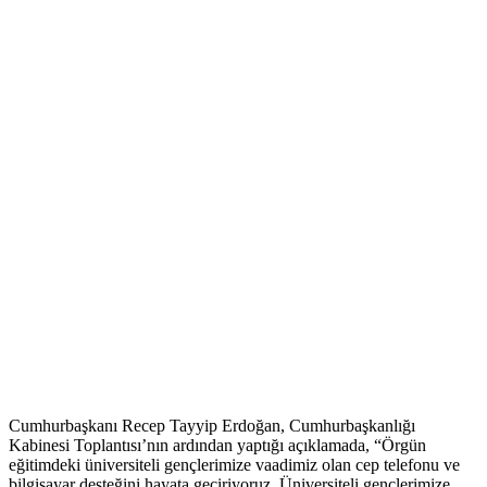
Cumhurbaşkanı Recep Tayyip Erdoğan, Cumhurbaşkanlığı
Kabinesi Toplantısı’nın ardından yaptığı açıklamada, “Örgün
eğitimdeki üniversiteli gençlerimize vaadimiz olan cep telefonu ve
bilgisayar desteğini hayata geçiriyoruz. Üniversiteli gençlerimize