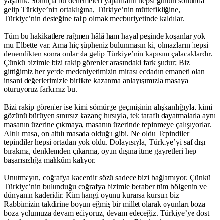
yaşadık. Sonuçta bu denemeleri yapanların hepsi günün sonunda
gelip Türkiye’nin ortaklığına, Türkiye’nin müttefikliğine,
Türkiye’nin desteğine talip olmak mecburiyetinde kaldılar.
Tüm bu hakikatlere rağmen hâlâ ham hayal peşinde koşanlar yok
mu Elbette var. Ama hiç şüpheniz bulunmasın ki, olmazların hepsi
denendikten sonra onlar da gelip Türkiye’nin kapısını çalacaklardır.
Çünkü bizimle bizi rakip görenler arasındaki fark şudur; Biz
gittiğimiz her yerde medeniyetimizin mirası ecdadın emaneti olan
insani değerlerimizle birlikte kazanma anlayışımızla masaya
oturuyoruz farkımız bu.
Bizi rakip görenler ise kimi sömürge geçmişinin alışkanlığıyla, kimi
gözünü bürüyen sınırsız kazanç hırsıyla, tek taraflı dayatmalarla aynı
masanın üzerine çıkmaya, masanın üzerinde tepinmeye çalışıyorlar.
Altılı masa, on altılı masada olduğu gibi. Ne oldu Tepindiler
tepindiler hepsi ortadan yok oldu. Dolayısıyla, Türkiye’yi saf dışı
bırakma, denklemden çıkarma, oyun dışına itme gayretleri hep
başarısızlığa mahkûm kalıyor.
Unutmayın, coğrafya kaderdir sözü sadece bizi bağlamıyor. Çünkü
Türkiye’nin bulunduğu coğrafya bizimle beraber tüm bölgenin ve
dünyanın kaderidir. Kim hangi oyunu kurarsa kursun biz
Rabbimizin takdirine boyun eğmiş bir millet olarak oyunları boza
boza yolumuza devam ediyoruz, devam edeceğiz. Türkiye’ye dost