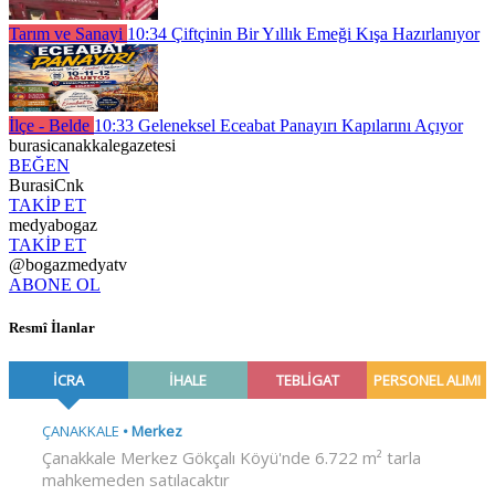
Tarım ve Sanayi
10:34
Çiftçinin Bir Yıllık Emeği Kışa Hazırlanıyor
İlçe - Belde
10:33
Geleneksel Eceabat Panayırı Kapılarını Açıyor
burasicanakkalegazetesi
BEĞEN
BurasiCnk
TAKİP ET
medyabogaz
TAKİP ET
@bogazmedyatv
ABONE OL
Resmî İlanlar