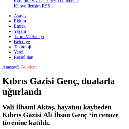
Ekonomi
Siyaset
Turizm
Üniversite
Künye
İletişim
RSS
Asayiş
Eğitim
Emlak
Yaşam
Tarım Ve Sanayi
Belediye
Teknoloji
Yerel
Resmî İlan
Anasayfa
Gündem
Kıbrıs Gazisi Genç, dualarla
uğurlandı
Vali İlhami Aktaş, hayatını kaybeden
Kıbrıs Gazisi Ali İhsan Genç ‘in cenaze
törenine katıldı.