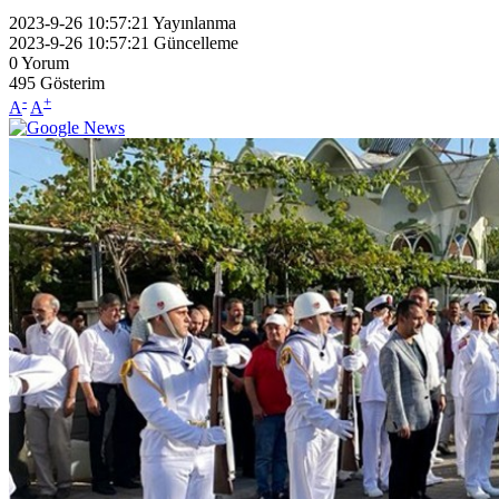
2023-9-26 10:57:21
Yayınlanma
2023-9-26 10:57:21
Güncelleme
0
Yorum
495
Gösterim
-
+
A
A