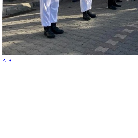
-
+
A
A