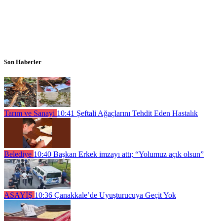
Son Haberler
Tarım ve Sanayi
10:41
Şeftali Ağaçlarını Tehdit Eden Hastalık
Belediye
10:40
Başkan Erkek imzayı attı; “Yolumuz açık olsun”
ASAYİŞ
10:36
Çanakkale’de Uyuşturucuya Geçit Yok