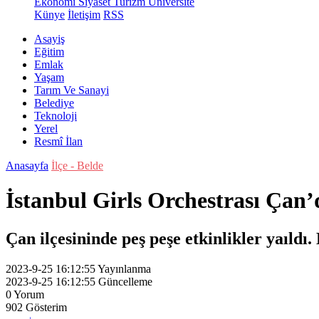
Ekonomi
Siyaset
Turizm
Üniversite
Künye
İletişim
RSS
Asayiş
Eğitim
Emlak
Yaşam
Tarım Ve Sanayi
Belediye
Teknoloji
Yerel
Resmî İlan
Anasayfa
İlçe - Belde
İstanbul Girls Orchestrası Çan’
Çan ilçesininde peş peşe etkinlikler yaıldı
2023-9-25 16:12:55
Yayınlanma
2023-9-25 16:12:55
Güncelleme
0
Yorum
902
Gösterim