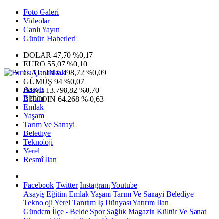
Foto Galeri
Videolar
Canlı Yayın
Günün Haberleri
DOLAR
47,70
%0,17
EURO
55,07
%0,10
G.ALTIN
6.498,72
%0,09
GÜMÜŞ
94
%0,07
Asayiş
IMKB
13.798,82
%0,70
Eğitim
BITCOIN
64.268
%-0,63
Emlak
Yaşam
Tarım Ve Sanayi
Belediye
Teknoloji
Yerel
Resmî İlan
Facebook
Twitter
Instagram
Youtube
Asayiş
Eğitim
Emlak
Yaşam
Tarım Ve Sanayi
Belediye
Teknoloji
Yerel
Tanıtım
İş Dünyası
Yatırım
İlan
Gündem
İlçe - Belde
Spor
Sağlık
Magazin
Kültür Ve Sanat