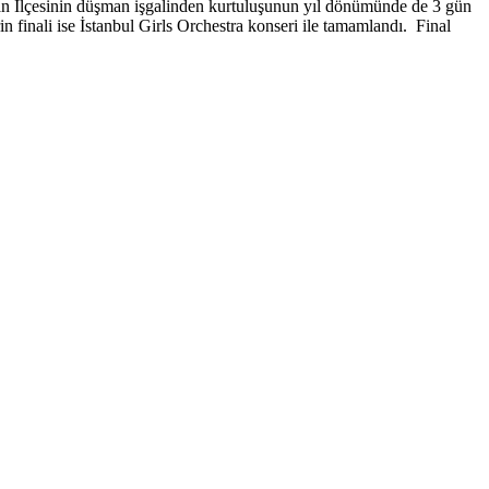
 Çan İlçesinin düşman işgalinden kurtuluşunun yıl dönümünde de 3 gün
erin finali ise İstanbul Girls Orchestra konseri ile tamamlandı. Final