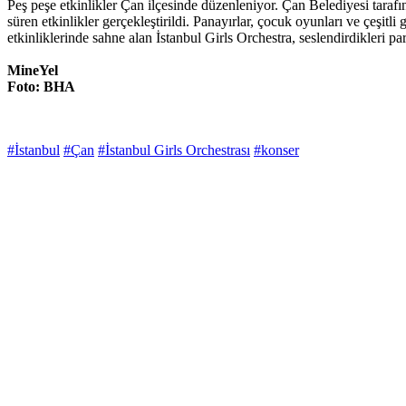
Peş peşe etkinlikler Çan ilçesinde düzenleniyor. Çan Belediyesi tara
süren etkinlikler gerçekleştirildi. Panayırlar, çocuk oyunları ve çeşitli
etkinliklerinde sahne alan İstanbul Girls Orchestra, seslendirdikleri pa
MineYel
Foto: BHA
#İstanbul
#Çan
#İstanbul Girls Orchestrası
#konser