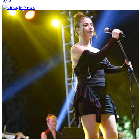
-
+
A
A