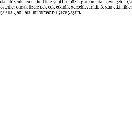
fından düzenlenen etkinliklere yeni bir müzik grubunu da ilçeye geldi.
 gösteriler olmak üzere pek çok etkinlik gerçekleştirildi. 3. gün etkinlikl
rçalarla Çanlılara unutulmaz bir gece yaşattı.