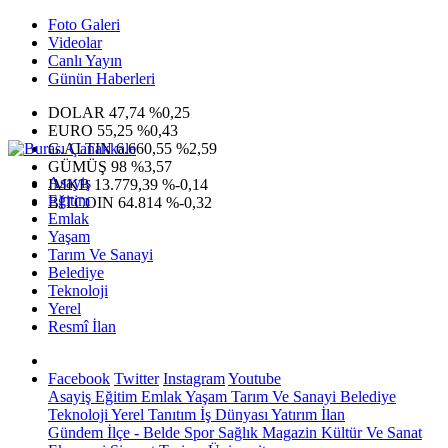
Foto Galeri
Videolar
Canlı Yayın
Günün Haberleri
DOLAR
47,74
%0,25
EURO
55,25
%0,43
G.ALTIN
6.660,55
%2,59
GÜMÜŞ
98
%3,57
Asayiş
IMKB
13.779,39
%-0,14
Eğitim
BITCOIN
64.814
%-0,32
Emlak
Yaşam
Tarım Ve Sanayi
Belediye
Teknoloji
Yerel
Resmî İlan
Facebook
Twitter
Instagram
Youtube
Asayiş
Eğitim
Emlak
Yaşam
Tarım Ve Sanayi
Belediye
Teknoloji
Yerel
Tanıtım
İş Dünyası
Yatırım
İlan
Gündem
İlçe - Belde
Spor
Sağlık
Magazin
Kültür Ve Sanat