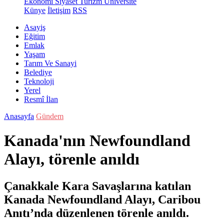
Ekonomi
Siyaset
Turizm
Üniversite
Künye
İletişim
RSS
Asayiş
Eğitim
Emlak
Yaşam
Tarım Ve Sanayi
Belediye
Teknoloji
Yerel
Resmî İlan
Anasayfa
Gündem
Kanada'nın Newfoundland
Alayı, törenle anıldı
Çanakkale Kara Savaşlarına katılan
Kanada Newfoundland Alayı, Caribou
Anıtı’nda düzenlenen törenle anıldı.