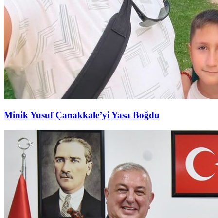
Minik Yusuf Çanakkale’yi Yasa Boğdu