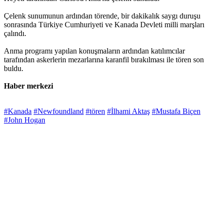
Çelenk sunumunun ardından törende, bir dakikalık saygı duruşu
sonrasında Türkiye Cumhuriyeti ve Kanada Devleti milli marşları
çalındı.
Anma programı yapılan konuşmaların ardından katılımcılar
tarafından askerlerin mezarlarına karanfil bırakılması ile tören son
buldu.
Haber merkezi
#Kanada
#Newfoundland
#tören
#İlhami Aktaş
#Mustafa Biçen
#John Hogan