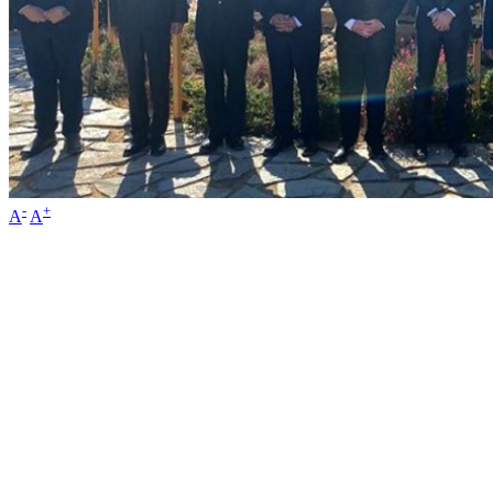
-
+
A
A