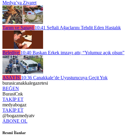
Medya’ya Ziyaret
Tarım ve Sanayi
10:41
Şeftali Ağaçlarını Tehdit Eden Hastalık
Belediye
10:40
Başkan Erkek imzayı attı; “Yolumuz açık olsun”
ASAYİŞ
10:36
Çanakkale’de Uyuşturucuya Geçit Yok
burasicanakkalegazetesi
BEĞEN
BurasiCnk
TAKİP ET
medyabogaz
TAKİP ET
@bogazmedyatv
ABONE OL
Resmî İlanlar