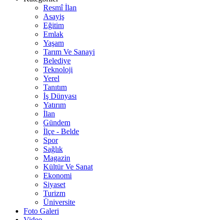
Resmî İlan
Asayiş
Eğitim
Emlak
Yaşam
Tarım Ve Sanayi
Belediye
Teknoloji
Yerel
Tanıtım
İş Dünyası
Yatırım
İlan
Gündem
İlçe - Belde
Spor
Sağlık
Magazin
Kültür Ve Sanat
Ekonomi
Siyaset
Turizm
Üniversite
Foto Galeri
Video