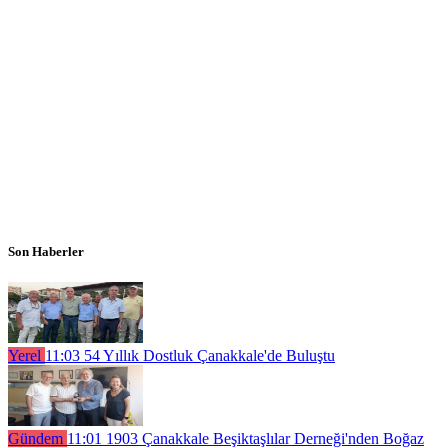
Son Haberler
Yerel
11:03
54 Yıllık Dostluk Çanakkale'de Buluştu
Gündem
11:01
1903 Çanakkale Beşiktaşlılar Derneği'nden Boğaz