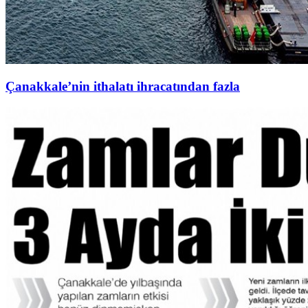
Çanakkale’nin ithalatı ihracatından fazla