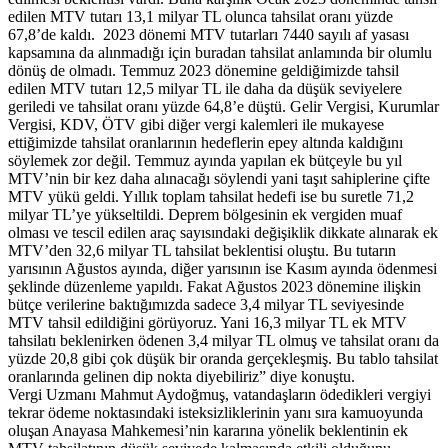
edilen MTV tutarı 13,1 milyar TL olunca tahsilat oranı yüzde
67,8’de kaldı. 2023 dönemi MTV tutarları 7440 sayılı af yasası
kapsamına da alınmadığı için buradan tahsilat anlamında bir olumlu
dönüş de olmadı. Temmuz 2023 dönemine geldiğimizde tahsil
edilen MTV tutarı 12,5 milyar TL ile daha da düşük seviyelere
geriledi ve tahsilat oranı yüzde 64,8’e düştü. Gelir Vergisi, Kurumlar
Vergisi, KDV, ÖTV gibi diğer vergi kalemleri ile mukayese
ettiğimizde tahsilat oranlarının hedeflerin epey altında kaldığını
söylemek zor değil. Temmuz ayında yapılan ek bütçeyle bu yıl
MTV’nin bir kez daha alınacağı söylendi yani taşıt sahiplerine çifte
MTV yükü geldi. Yıllık toplam tahsilat hedefi ise bu suretle 71,2
milyar TL’ye yükseltildi. Deprem bölgesinin ek vergiden muaf
olması ve tescil edilen araç sayısındaki değişiklik dikkate alınarak ek
MTV’den 32,6 milyar TL tahsilat beklentisi oluştu. Bu tutarın
yarısının Ağustos ayında, diğer yarısının ise Kasım ayında ödenmesi
şeklinde düzenleme yapıldı. Fakat Ağustos 2023 dönemine ilişkin
bütçe verilerine baktığımızda sadece 3,4 milyar TL seviyesinde
MTV tahsil edildiğini görüyoruz. Yani 16,3 milyar TL ek MTV
tahsilatı beklenirken ödenen 3,4 milyar TL olmuş ve tahsilat oranı da
yüzde 20,8 gibi çok düşük bir oranda gerçekleşmiş. Bu tablo tahsilat
oranlarında gelinen dip nokta diyebiliriz” diye konuştu.
Vergi Uzmanı Mahmut Aydoğmuş, vatandaşların ödedikleri vergiyi
tekrar ödeme noktasındaki isteksizliklerinin yanı sıra kamuoyunda
oluşan Anayasa Mahkemesi’nin kararına yönelik beklentinin ek