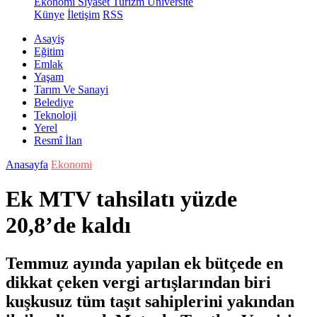
Ekonomi
Siyaset
Turizm
Üniversite
Künye
İletişim
RSS
Asayiş
Eğitim
Emlak
Yaşam
Tarım Ve Sanayi
Belediye
Teknoloji
Yerel
Resmî İlan
Anasayfa
Ekonomi
Ek MTV tahsilatı yüzde
20,8’de kaldı
Temmuz ayında yapılan ek bütçede en
dikkat çeken vergi artışlarından biri
kuşkusuz tüm taşıt sahiplerini yakından