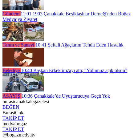
Gündem
11:01
1903 Çanakkale Beşiktaşlılar Derneği'nden Boğaz
Medya’ya Ziyaret
Tarım ve Sanayi
10:41
Şeftali Ağaçlarını Tehdit Eden Hastalık
Belediye
10:40
Başkan Erkek imzayı attı; “Yolumuz açık olsun”
ASAYİŞ
10:36
Çanakkale’de Uyuşturucuya Geçit Yok
burasicanakkalegazetesi
BEĞEN
BurasiCnk
TAKİP ET
medyabogaz
TAKİP ET
@bogazmedyatv