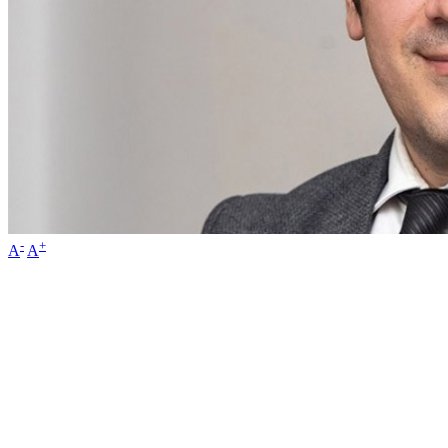
-
+
A
A