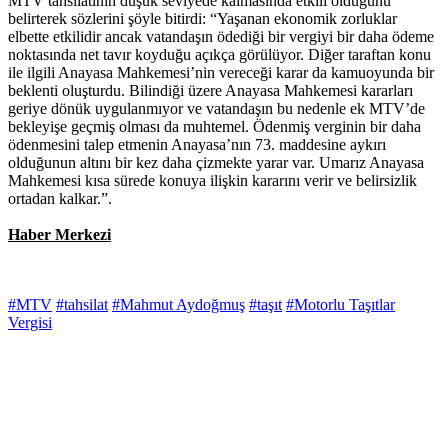
MTV tahsilatının düşük seviyede kalmasında etkili olduğunu
belirterek sözlerini şöyle bitirdi: “Yaşanan ekonomik zorluklar
elbette etkilidir ancak vatandaşın ödediği bir vergiyi bir daha ödeme
noktasında net tavır koyduğu açıkça görülüyor. Diğer taraftan konu
ile ilgili Anayasa Mahkemesi’nin vereceği karar da kamuoyunda bir
beklenti oluşturdu. Bilindiği üzere Anayasa Mahkemesi kararları
geriye dönük uygulanmıyor ve vatandaşın bu nedenle ek MTV’de
bekleyişe geçmiş olması da muhtemel. Ödenmiş verginin bir daha
ödenmesini talep etmenin Anayasa’nın 73. maddesine aykırı
olduğunun altını bir kez daha çizmekte yarar var. Umarız Anayasa
Mahkemesi kısa sürede konuya ilişkin kararını verir ve belirsizlik
ortadan kalkar.”.
Haber Merkezi
#MTV
#tahsilat
#Mahmut Aydoğmuş
#taşıt
#Motorlu Taşıtlar
Vergisi