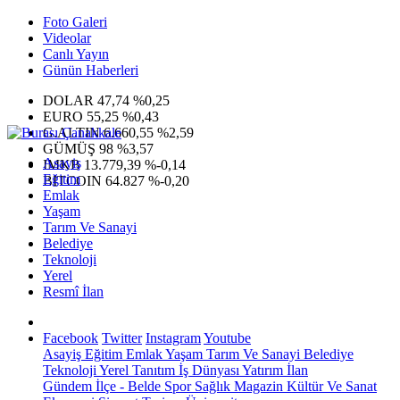
Foto Galeri
Videolar
Canlı Yayın
Günün Haberleri
DOLAR
47,74
%0,25
EURO
55,25
%0,43
G.ALTIN
6.660,55
%2,59
GÜMÜŞ
98
%3,57
Asayiş
IMKB
13.779,39
%-0,14
Eğitim
BITCOIN
64.827
%-0,20
Emlak
Yaşam
Tarım Ve Sanayi
Belediye
Teknoloji
Yerel
Resmî İlan
Facebook
Twitter
Instagram
Youtube
Asayiş
Eğitim
Emlak
Yaşam
Tarım Ve Sanayi
Belediye
Teknoloji
Yerel
Tanıtım
İş Dünyası
Yatırım
İlan
Gündem
İlçe - Belde
Spor
Sağlık
Magazin
Kültür Ve Sanat