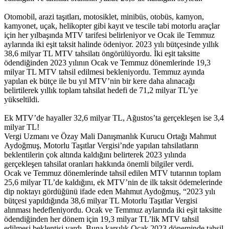
Otomobil, arazi taşıtları, motosiklet, minibüs, otobüs, kamyon,
kamyonet, uçak, helikopter gibi kayıt ve tescile tabi motorlu araçlar
için her yılbaşında MTV tarifesi belirleniyor ve Ocak ile Temmuz
aylarında iki eşit taksit halinde ödeniyor. 2023 yılı bütçesinde yıllık
38,6 milyar TL MTV tahsilatı öngörülüyordu. İki eşit taksitte
ödendiğinden 2023 yılının Ocak ve Temmuz dönemlerinde 19,3
milyar TL MTV tahsil edilmesi bekleniyordu. Temmuz ayında
yapılan ek bütçe ile bu yıl MTV’nin bir kere daha alınacağı
belirtilerek yıllık toplam tahsilat hedefi de 71,2 milyar TL’ye
yükseltildi.
Ek MTV’de hayaller 32,6 milyar TL, Ağustos’ta gerçekleşen ise 3,4
milyar TL!
Vergi Uzmanı ve Özay Mali Danışmanlık Kurucu Ortağı Mahmut
Aydoğmuş, Motorlu Taşıtlar Vergisi’nde yapılan tahsilatların
beklentilerin çok altında kaldığını belirterek 2023 yılında
gerçekleşen tahsilat oranları hakkında önemli bilgiler verdi.
Ocak ve Temmuz dönemlerinde tahsil edilen MTV tutarının toplam
25,6 milyar TL’de kaldığını, ek MTV’nin de ilk taksit ödemelerinde
dip noktayı gördüğünü ifade eden Mahmut Aydoğmuş, “2023 yılı
bütçesi yapıldığında 38,6 milyar TL Motorlu Taşıtlar Vergisi
alınması hedefleniyordu. Ocak ve Temmuz aylarında iki eşit taksitte
ödendiğinden her dönem için 19,3 milyar TL’lik MTV tahsil
edilmesi beklentisi vardı. Buna karşılık Ocak 2023 döneminde tahsil