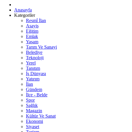
Anasayfa
Kategoriler
Resmî İlan
Asayiş
Eğitim
Emlak
Yaşam
Tarım Ve Sanayi
Belediye
Teknoloji
Yerel
Tanıtım
İş Dünyası
Yatırım
İlan
Gündem
İlçe - Belde
Spor
Sağlık
Magazin
Kültür Ve Sanat
Ekonomi
Siyaset
Turizm