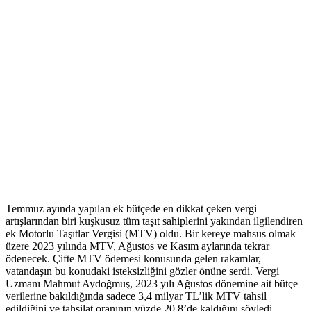
Temmuz ayında yapılan ek bütçede en dikkat çeken vergi
artışlarından biri kuşkusuz tüm taşıt sahiplerini yakından ilgilendiren
ek Motorlu Taşıtlar Vergisi (MTV) oldu. Bir kereye mahsus olmak
üzere 2023 yılında MTV, Ağustos ve Kasım aylarında tekrar
ödenecek. Çifte MTV ödemesi konusunda gelen rakamlar,
vatandaşın bu konudaki isteksizliğini gözler önüne serdi. Vergi
Uzmanı Mahmut Aydoğmuş, 2023 yılı Ağustos dönemine ait bütçe
verilerine bakıldığında sadece 3,4 milyar TL’lik MTV tahsil
edildiğini ve tahsilat oranının yüzde 20,8’de kaldığını söyledi.